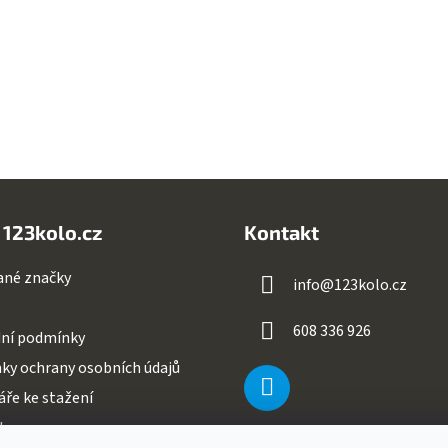
O
v
l
á
d
a
c
í
p
 123kolo.cz
Kontakt
r
v
ané značky
info
@
123kolo.cz
k
y
v
608 336 926
ní podmínky
ý
ky ochrany osobních údajů
p
i
ře ke stažení
s
ty
u