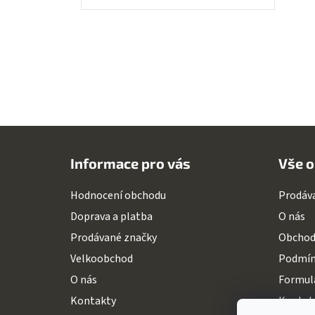
Z
á
Informace pro vás
Vše o
p
a
Hodnocení obchodu
Prodáv
t
Doprava a platba
O nás
í
Prodávané značky
Obchod
Velkoobchod
Podmín
O nás
Formulá
Kontakty
Kontak