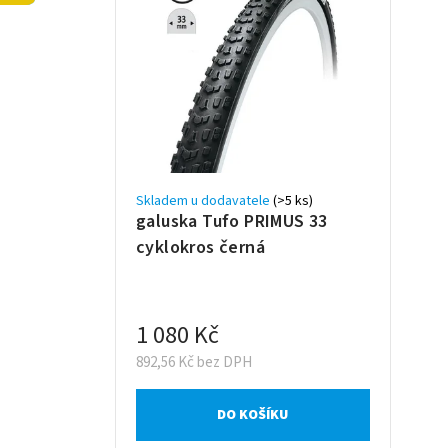
ý
í
p
p
i
r
s
o
p
d
r
u
o
k
d
t
Skladem u dodavatele
(>5 ks)
u
galuska Tufo PRIMUS 33
ů
k
cyklokros černá
t
ů
1 080 Kč
892,56 Kč bez DPH
DO KOŠÍKU