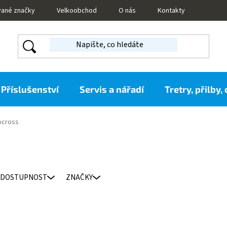
vané značky
Velkoobchod
O nás
Kontakty
Příslušenství
Servis a nářadí
Tretry, přilby,
ocross
DOSTUPNOST
ZNAČKY