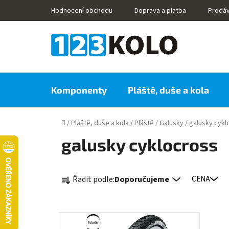
Přejít
Hodnocení obchodu
Doprava a platba
Prodá
na
obsah
Komponenty
Pláště, duše a kola
Domů
/
Pláště, duše a kola
/
Pláště
/
Galusky
/
galusky cykl
galusky cyklocross
Ř
Řadit podle:
Doporučujeme
CENA
a
z
e
V
n