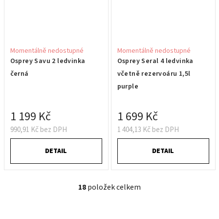
Momentálně nedostupné
Momentálně nedostupné
Osprey Savu 2 ledvinka
Osprey Seral 4 ledvinka
černá
včetně rezervoáru 1,5l
purple
1 199 Kč
1 699 Kč
990,91 Kč bez DPH
1 404,13 Kč bez DPH
DETAIL
DETAIL
18
položek celkem
O
v
l