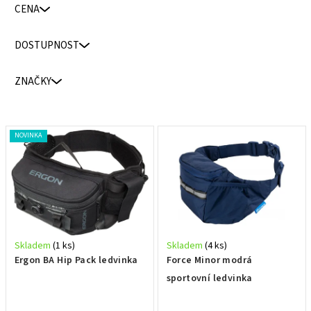
CENA
e
n
DOSTUPNOST
í
p
ZNAČKY
r
o
d
V
NOVINKA
u
ý
k
p
t
i
ů
s
p
r
Skladem
(1 ks)
Skladem
(4 ks)
o
Ergon BA Hip Pack ledvinka
Force Minor modrá
d
sportovní ledvinka
u