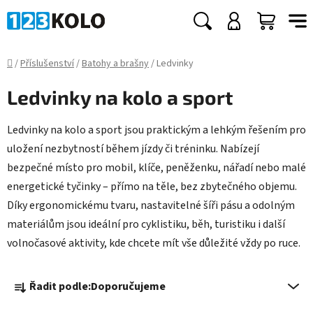
Přejít
na
Hledat
NÁKUP
obsah
KOŠÍK
Domů
/
Příslušenství
/
Batohy a brašny
/
Ledvinky
Ledvinky na kolo a sport
Ledvinky na kolo a sport jsou praktickým a lehkým řešením pro
uložení nezbytností během jízdy či tréninku. Nabízejí
bezpečné místo pro mobil, klíče, peněženku, nářadí nebo malé
energetické tyčinky – přímo na těle, bez zbytečného objemu.
Díky ergonomickému tvaru, nastavitelné šíři pásu a odolným
materiálům jsou ideální pro cyklistiku, běh, turistiku i další
volnočasové aktivity, kde chcete mít vše důležité vždy po ruce.
Ř
Řadit podle:
Doporučujeme
a
z