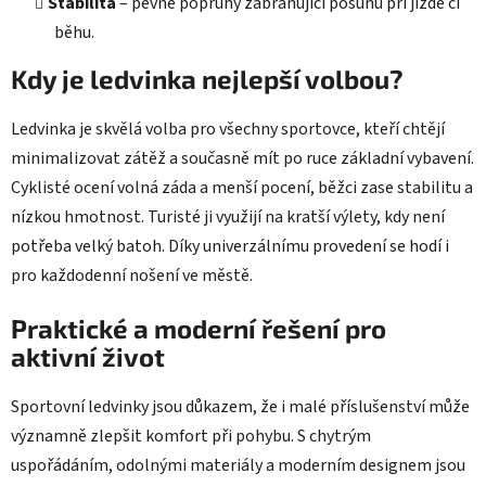
Stabilita
– pevné popruhy zabraňující posunu při jízdě či
běhu.
Kdy je ledvinka nejlepší volbou?
Ledvinka je skvělá volba pro všechny sportovce, kteří chtějí
minimalizovat zátěž a současně mít po ruce základní vybavení.
Cyklisté ocení volná záda a menší pocení, běžci zase stabilitu a
nízkou hmotnost. Turisté ji využijí na kratší výlety, kdy není
potřeba velký batoh. Díky univerzálnímu provedení se hodí i
pro každodenní nošení ve městě.
Praktické a moderní řešení pro
aktivní život
Sportovní ledvinky jsou důkazem, že i malé příslušenství může
významně zlepšit komfort při pohybu. S chytrým
uspořádáním, odolnými materiály a moderním designem jsou