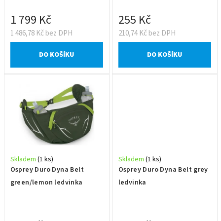
k
t
1 799 Kč
255 Kč
ů
1 486,78 Kč bez DPH
210,74 Kč bez DPH
DO KOŠÍKU
DO KOŠÍKU
Skladem
(1 ks)
Skladem
(1 ks)
Osprey Duro Dyna Belt
Osprey Duro Dyna Belt grey
green/lemon ledvinka
ledvinka