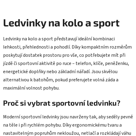
á
d
a
Ledvinky na kolo a sport
c
í
p
Ledvinky na kolo a sport představují ideální kombinaci
r
lehkosti, přehlednosti a pohodlí. Díky kompaktním rozměrům
v
poskytují dostatek prostoru pro vše, co potřebujete mít při
k
y
jízdě či sportovní aktivitě po ruce – telefon, klíče, peněženku,
v
energetické doplňky nebo základní nářadí. Jsou skvělou
ý
alternativou k batohům, pokud preferujete volná záda a
p
maximální volnost pohybu.
i
s
Proč si vybrat sportovní ledvinku?
u
Moderní sportovní ledvinky jsou navrženy tak, aby seděly pevně
na těle i při rychlém pohybu. Díky ergonomickému tvaru a
nastavitelným popruhům nekloužou, netlačí a rozkládají váhu