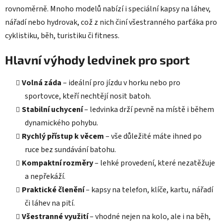
rovnoměrně. Mnoho modelů nabízí i speciální kapsy na láhev,
nářadí nebo hydrovak, což z nich činí všestranného parťáka pro
cyklistiku, běh, turistiku či fitness.
Hlavní výhody ledvinek pro sport
Volná záda
– ideální pro jízdu v horku nebo pro
sportovce, kteří nechtějí nosit batoh.
Stabilní uchycení
– ledvinka drží pevně na místě i během
dynamického pohybu.
Rychlý přístup k věcem
– vše důležité máte ihned po
ruce bez sundávání batohu.
Kompaktní rozměry
– lehké provedení, které nezatěžuje
a nepřekáží.
Praktické členění
– kapsy na telefon, klíče, kartu, nářadí
či láhev na pití.
Všestranné využití
– vhodné nejen na kolo, ale i na běh,