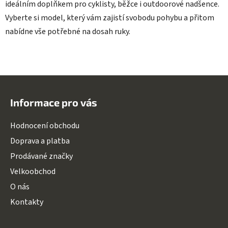
ideálním doplňkem pro cyklisty, běžce i outdoorové nadšence.
Vyberte si model, který vám zajistí svobodu pohybu a přitom
nabídne vše potřebné na dosah ruky.
Z
á
Informace pro vás
p
a
Hodnocení obchodu
t
Doprava a platba
í
Prodávané značky
Velkoobchod
O nás
Kontakty