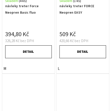
Skladem
(4 ks)
Skladem
(1 ks)
návleky treter Force
návleky treter FORCE
Neopren Basic fluo
Neopren EASY
394,80 Kč
509 Kč
326,28 Kč bez DPH
420,66 Kč bez DPH
DETAIL
DETAIL
M
L