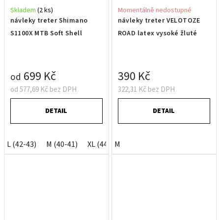
Skladem
(2 ks)
Momentálně nedostupné
návleky treter Shimano
návleky treter VELOTOZE
S1100X MTB Soft Shell
ROAD latex vysoké žluté
699 Kč
390 Kč
od
od 577,69 Kč bez DPH
322,31 Kč bez DPH
DETAIL
DETAIL
L (42-43)
M (40-41)
XL (44-46)
M