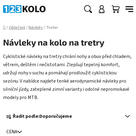
Přejít
na
Hledat
NÁKUP
obsah
KOŠÍK
Domů
/
Oblečení
/
Návleky
/
Treter
Návleky na kolo na tretry
Cyklistické návleky na tretry chrání nohy a obuv před chladem,
větrem, deštěm i nečistotami. Zlepšují tepelný komfort,
udržují nohy v suchu a pomáhají prodloužit cyklistickou
sezónu. V nabídce najdete tenké aerodynamické návleky pro
silniční jízdy, zateplené zimní varianty i odolné nepromokavé
modely pro MTB.
Ř
Řadit podle:
Doporučujeme
a
z
CENA
e