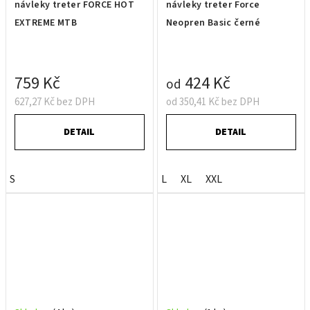
návleky treter FORCE HOT
návleky treter Force
EXTREME MTB
Neopren Basic černé
759 Kč
424 Kč
od
627,27 Kč bez DPH
od 350,41 Kč bez DPH
DETAIL
DETAIL
S
L
XL
XXL