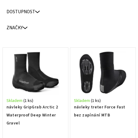
n
DOSTUPNOST
í
p
ZNAČKY
r
o
d
V
u
ý
k
p
t
i
ů
s
p
r
Skladem
(1 ks)
Skladem
(1 ks)
o
návleky GripGrab Arctic 2
návleky treter Force Fast
d
Waterproof Deep Winter
bez zapínání MTB
u
Gravel
k