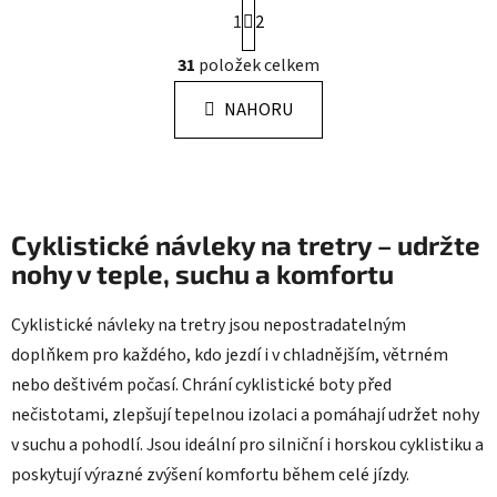
S
1
2
t
r
O
31
položek celkem
á
v
n
l
k
NAHORU
á
o
d
v
a
á
n
c
í
í
Cyklistické návleky na tretry – udržte
p
r
nohy v teple, suchu a komfortu
v
k
Cyklistické návleky na tretry jsou nepostradatelným
y
doplňkem pro každého, kdo jezdí i v chladnějším, větrném
v
nebo deštivém počasí. Chrání cyklistické boty před
ý
p
nečistotami, zlepšují tepelnou izolaci a pomáhají udržet nohy
i
v suchu a pohodlí. Jsou ideální pro silniční i horskou cyklistiku a
s
poskytují výrazné zvýšení komfortu během celé jízdy.
u