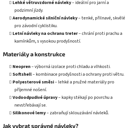
Lehké větruvzdorné návleky
– ideální pro jarní a
podzimní jízdy.
Aerodynamické silniční návleky
– tenké, přilnavé, skvělé
pro závodní cyklistiku.
Letní návleky na ochranu treter
– chrání proti prachu a
kamínkům, s vysokou prodyšností.
Materiály a konstrukce
Neopren
– výborná izolace proti chladu a vlhkosti.
Softshell
– kombinace prodyšnosti a ochrany proti větru.
Polyesterové směsi
– lehké a pružné materiály pro
příjemné nošení.
Vodoodpudivé úpravy
– kapky stékají po povrchu a
nevstřebávají se.
Silikonové lemy
– zabraňují sklouzávání návleků.
Jak vybrat správné návleky?