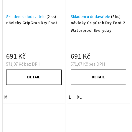
Skladem u dodavatele
(2 ks)
Skladem u dodavatele
(2 ks)
návleky GripGrab Dry Foot
návleky GripGrab Dry Foot 2
Waterproof Everyday
691 Kč
691 Kč
571,07 Kč bez DPH
571,07 Kč bez DPH
DETAIL
DETAIL
M
L
XL