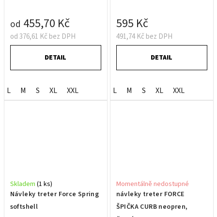
455,70 Kč
595 Kč
od
od 376,61 Kč bez DPH
491,74 Kč bez DPH
DETAIL
DETAIL
L
M
S
XL
XXL
L
M
S
XL
XXL
Skladem
(1 ks)
Momentálně nedostupné
Návleky treter Force Spring
návleky treter FORCE
softshell
ŠPIČKA CURB neopren,