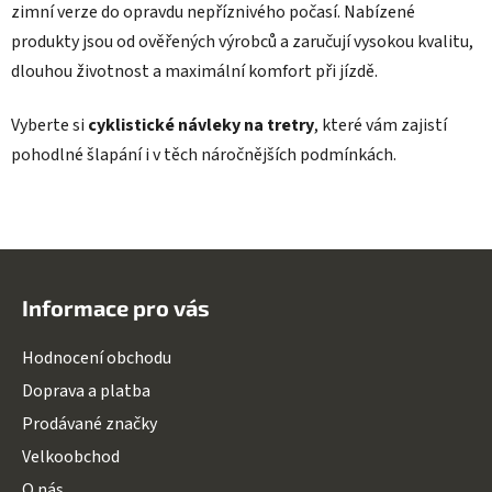
zimní verze do opravdu nepříznivého počasí. Nabízené
produkty jsou od ověřených výrobců a zaručují vysokou kvalitu,
dlouhou životnost a maximální komfort při jízdě.
Vyberte si
cyklistické návleky na tretry
, které vám zajistí
pohodlné šlapání i v těch náročnějších podmínkách.
Z
á
Informace pro vás
p
a
Hodnocení obchodu
t
Doprava a platba
í
Prodávané značky
Velkoobchod
O nás