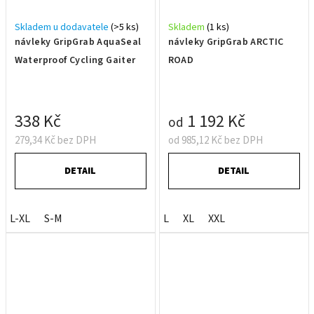
Skladem u dodavatele
(>5 ks)
Skladem
(1 ks)
návleky GripGrab AquaSeal
návleky GripGrab ARCTIC
Waterproof Cycling Gaiter
ROAD
338 Kč
1 192 Kč
od
279,34 Kč bez DPH
od 985,12 Kč bez DPH
DETAIL
DETAIL
L-XL
S-M
L
XL
XXL