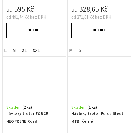
595 Kč
328,65 Kč
od
od
od 491,74 Kč bez DPH
od 271,61 Kč bez DPH
DETAIL
DETAIL
L
M
XL
XXL
M
S
Skladem
(2 ks)
Skladem
(1 ks)
návleky treter FORCE
Návleky treter Force Sleet
NEOPRENE Road
MTB, černé