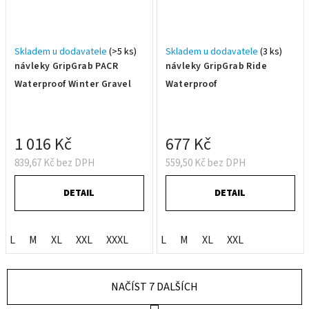
Skladem u dodavatele
(>5 ks)
Skladem u dodavatele
(3 ks)
návleky GripGrab PACR
návleky GripGrab Ride
Waterproof Winter Gravel
Waterproof
1 016 Kč
677 Kč
839,67 Kč bez DPH
559,50 Kč bez DPH
DETAIL
DETAIL
L
M
XL
XXL
XXXL
L
M
XL
XXL
NAČÍST 7 DALŠÍCH