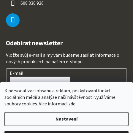
608 336 926
Odebírat newsletter
Vložte svůj e-mail a my vám budeme zasílat informace o
nových produktech na našem e-shopu.
E-mail
Souhlasím s
podmínkami ochrany osobních údajů
K personalizaci obsahu a reklam, poskytování funkcí
sociálních médií a analýze naší návštěvnosti využíváme
PŘIHLÁSIT SE
soubory cookies. Více informací
zde
.
Nastavení
Vytvořil Shoptet
&
PekneWeby