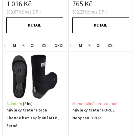
t
1 016 Kč
765 Kč
ů
839,67 Kč bez DPH
632,23 Kč bez DPH
DETAIL
DETAIL
L
M
S
XL
XXL
XXXL
L
M
S
XL
XXL
Skladem
(2 ks)
Momentálně nedostupné
návleky treter Force
návleky treter FORCE
Chance bez zapínání MTB,
Neopren OVER
černé