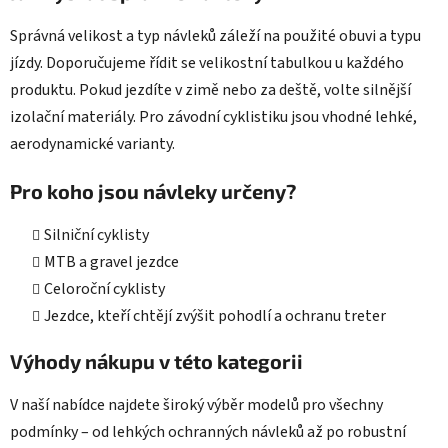
Správná velikost a typ návleků záleží na použité obuvi a typu
jízdy. Doporučujeme řídit se velikostní tabulkou u každého
produktu. Pokud jezdíte v zimě nebo za deště, volte silnější
izolační materiály. Pro závodní cyklistiku jsou vhodné lehké,
aerodynamické varianty.
Pro koho jsou návleky určeny?
Silniční cyklisty
MTB a gravel jezdce
Celoroční cyklisty
Jezdce, kteří chtějí zvýšit pohodlí a ochranu treter
Výhody nákupu v této kategorii
V naší nabídce najdete široký výběr modelů pro všechny
podmínky – od lehkých ochranných návleků až po robustní