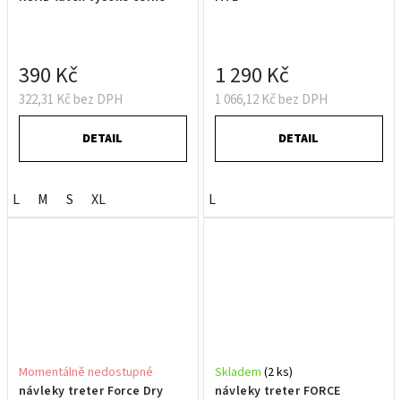
390 Kč
1 290 Kč
322,31 Kč bez DPH
1 066,12 Kč bez DPH
DETAIL
DETAIL
L
M
S
XL
L
Momentálně nedostupné
Skladem
(2 ks)
návleky treter Force Dry
návleky treter FORCE