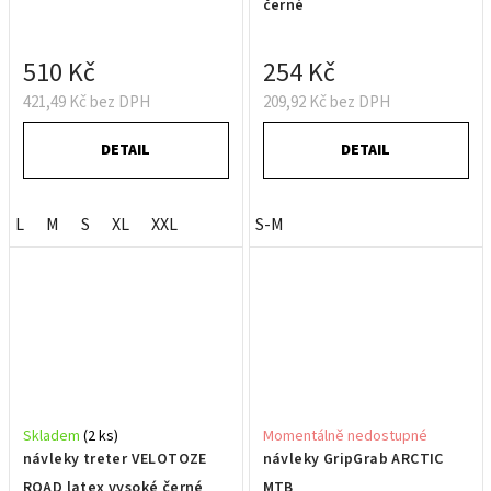
černé
510 Kč
254 Kč
421,49 Kč bez DPH
209,92 Kč bez DPH
DETAIL
DETAIL
L
M
S
XL
XXL
S-M
Skladem
(2 ks)
Momentálně nedostupné
návleky treter VELOTOZE
návleky GripGrab ARCTIC
ROAD latex vysoké černé
MTB