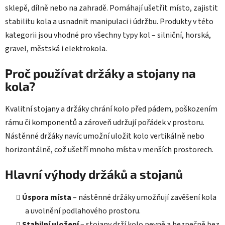
i
sklepě, dílně nebo na zahradě. Pomáhají ušetřit místo, zajistit
s
stabilitu kola a usnadnit manipulaci i údržbu. Produkty v této
u
kategorii jsou vhodné pro všechny typy kol – silniční, horská,
gravel, městská i elektrokola.
Proč používat držáky a stojany na
kola?
Kvalitní stojany a držáky chrání kolo před pádem, poškozením
rámu či komponentů a zároveň udržují pořádek v prostoru.
Nástěnné držáky navíc umožní uložit kolo vertikálně nebo
horizontálně, což ušetří mnoho místa v menších prostorech.
Hlavní výhody držáků a stojanů
Úspora místa
– nástěnné držáky umožňují zavěšení kola
a uvolnění podlahového prostoru.
Stabilní uložení
– stojany drží kolo pevně a bezpečně bez