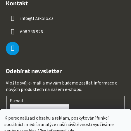
Kontakt
info
@
123kolo.cz
608 336 926
Odebírat newsletter
Vložte svůj e-mail a my vám budeme zasílat informace o
nových produktech na našem e-shopu.
E-mail
Souhlasím s
podmínkami ochrany osobních údajů
K personalizaci obsahu a reklam, poskytování funkcí
sociálních médií a analýze naší návštěvnosti využíváme
PŘIHLÁSIT SE