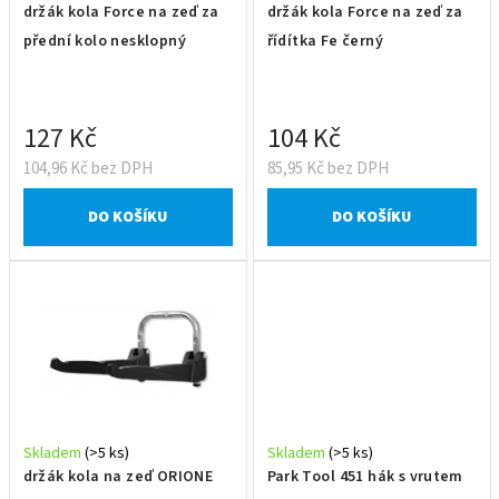
o
držák kola Force na zeď za
držák kola Force na zeď za
d
přední kolo nesklopný
řídítka Fe černý
u
k
t
127 Kč
104 Kč
ů
104,96 Kč bez DPH
85,95 Kč bez DPH
DO KOŠÍKU
DO KOŠÍKU
Skladem
(>5 ks)
Skladem
(>5 ks)
držák kola na zeď ORIONE
Park Tool 451 hák s vrutem