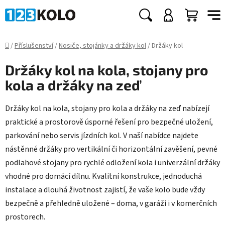
Přejít
na
Hledat
NÁKUP
obsah
KOŠÍK
Domů
/
Příslušenství
/
Nosiče, stojánky a držáky kol
/
Držáky kol
Držáky kol na kola, stojany pro
kola a držáky na zeď
Držáky kol na kola, stojany pro kola a držáky na zeď nabízejí
praktické a prostorově úsporné řešení pro bezpečné uložení,
parkování nebo servis jízdních kol. V naší nabídce najdete
nástěnné držáky pro vertikální či horizontální zavěšení, pevné
podlahové stojany pro rychlé odložení kola i univerzální držáky
vhodné pro domácí dílnu. Kvalitní konstrukce, jednoduchá
instalace a dlouhá životnost zajistí, že vaše kolo bude vždy
bezpečně a přehledně uložené – doma, v garáži i v komerčních
prostorech.