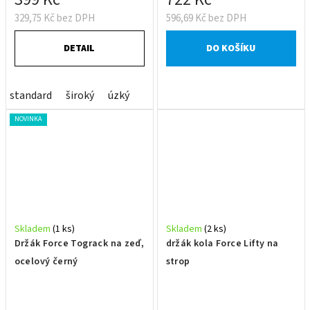
329,75 Kč bez DPH
596,69 Kč bez DPH
DETAIL
DO KOŠÍKU
standard
široký
úzký
NOVINKA
Skladem
(1 ks)
Skladem
(2 ks)
Držák Force Tograck na zeď,
držák kola Force Lifty na
ocelový černý
strop