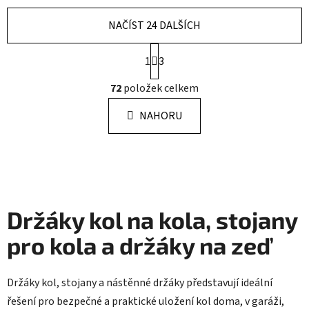
NAČÍST 24 DALŠÍCH
S
1
3
t
r
O
72
položek celkem
á
v
n
l
k
NAHORU
á
o
d
v
a
á
n
c
í
í
p
Držáky kol na kola, stojany
r
v
pro kola a držáky na zeď
k
y
v
Držáky kol, stojany a nástěnné držáky představují ideální
ý
řešení pro bezpečné a praktické uložení kol doma, v garáži,
p