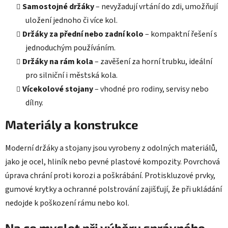
Samostojné držáky
– nevyžadují vrtání do zdi, umožňují
uložení jednoho či více kol.
Držáky za přední nebo zadní kolo
– kompaktní řešení s
jednoduchým používáním.
Držáky na rám kola
– zavěšení za horní trubku, ideální
pro silniční i městská kola.
Vícekolové stojany
– vhodné pro rodiny, servisy nebo
dílny.
Materiály a konstrukce
Moderní držáky a stojany jsou vyrobeny z odolných materiálů,
jako je ocel, hliník nebo pevné plastové kompozity. Povrchová
úprava chrání proti korozi a poškrábání. Protiskluzové prvky,
gumové krytky a ochranné polstrování zajišťují, že při ukládání
nedojde k poškození rámu nebo kol.
Na co myslet při výběru správného