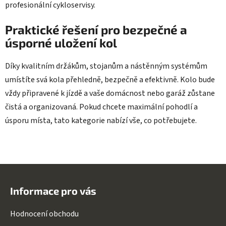
profesionální cykloservisy.
Praktické řešení pro bezpečné a
úsporné uložení kol
Díky kvalitním držákům, stojanům a nástěnným systémům
umístíte svá kola přehledně, bezpečně a efektivně. Kolo bude
vždy připravené k jízdě a vaše domácnost nebo garáž zůstane
čistá a organizovaná. Pokud chcete maximální pohodlí a
úsporu místa, tato kategorie nabízí vše, co potřebujete.
Z
á
Informace pro vás
p
a
Hodnocení obchodu
t