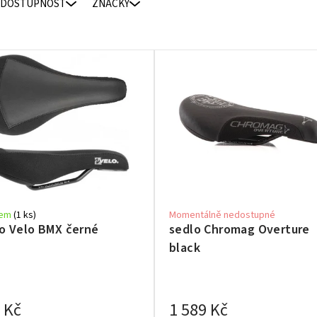
DOSTUPNOST
ZNAČKY
dem
(1 ks)
Momentálně nedostupné
o Velo BMX černé
sedlo Chromag Overture
black
 Kč
1 589 Kč