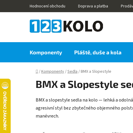
Přejít
Hodnocení obchodu
Doprava a platba
Prodá
na
obsah
Komponenty
Pláště, duše a kola
Domů
/
Komponenty
/
Sedla
/
BMX a Slopestyle
BMX a Slopestyle se
BMX a slopestyle sedla na kolo — lehká a odolná 
agresivní styl bez zbytečného objemného polstrová
manévrech.
Ř