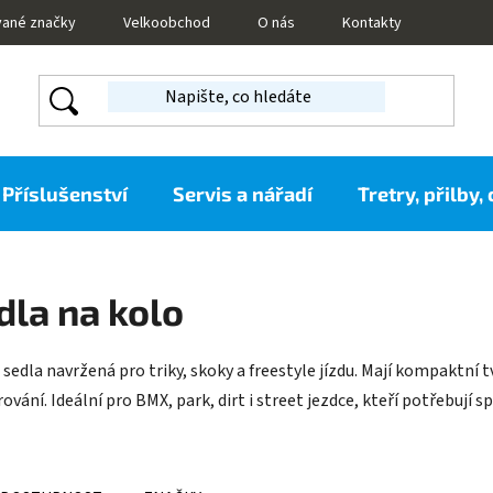
vané značky
Velkoobchod
O nás
Kontakty
Příslušenství
Servis a nářadí
Tretry, přilby,
dla na kolo
sedla navržená pro triky, skoky a freestyle jízdu. Mají kompaktní t
ní. Ideální pro BMX, park, dirt i street jezdce, kteří potřebují sp