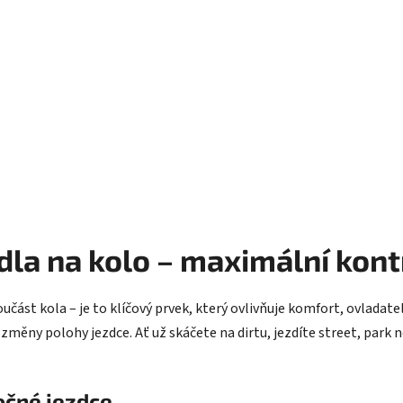
O
v
l
á
la na kolo – maximální kontr
d
a
c
učást kola – je to klíčový prvek, který ovlivňuje komfort, ovladatel
í
 změny polohy jezdce. Ať už skáčete na dirtu, jezdíte street, park n
p
r
v
k
očné jezdce