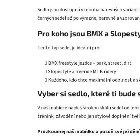
Sedla jsou dostupná v mnoha barevných variantác
černých sedel až po výrazné, barevné a vzorované
Pro koho jsou BMX a Slopest
Tento typ sedel je ideální pro:
BMX freestyle jezdce – park, street, dirt
Slopestyle a freeride MTB ridery
Každého, kdo chce maximální odolnost a s
Vyber si sedlo, které ti bude
V naší nabídce najdeš širokou škálu sedel od leh
trénink, závodění nebo jen stylové doplnění tvéh
Prozkoumej naši nabídku a posuň své ježdění 