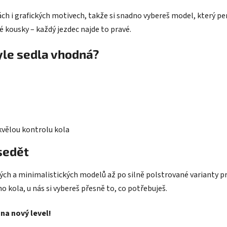
h i grafických motivech, takže si snadno vybereš model, který pe
 kousky – každý jezdec najde to pravé.
yle sedla vhodná?
kvělou kontrolu kola
 sedět
kých a minimalistických modelů až po silně polstrované varianty pr
o kola, u nás si vybereš přesně to, co potřebuješ.
na nový level!