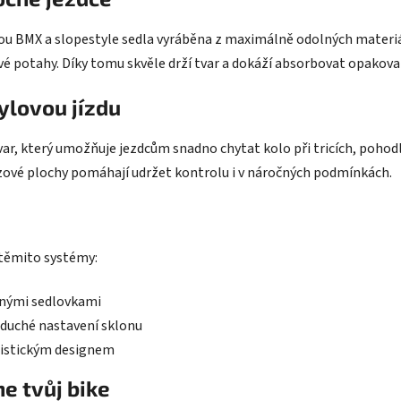
y
v
jsou BMX a slopestyle sedla vyráběna z maximálně odolných materiá
ý
ové potahy. Díky tomu skvěle drží tvar a dokáží absorbovat opakova
p
i
tylovou jízdu
s
u
r, který umožňuje jezdcům snadno chytat kolo při tricích, pohodl
zové plochy pomáhají udržet kontrolu i v náročných podmínkách.
 těmito systémy:
ěžnými sedlovkami
duché nastavení sklonu
listickým designem
e tvůj bike