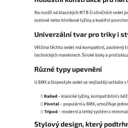
Na rozdíl od klasických MTB či silničních sedel 
ocelové nebo hliníkové lyžiny a kvalitní povrch
Univerzální tvar pro triky i s
Většina těchto sedel má kompaktní, zaoblený tva
technických manévrech. Široké boky a protisklu
Různé typy upevnění
U BMX a Slopestyle sedel se nejčastěji setkáte s
Railed
– klasické lyžiny, kompatibilní s b
Pivotal
– populární u BMX, umožňuje jedno
Tripod
– moderní a lehký systém s minima
Stylový design, který podtrhn