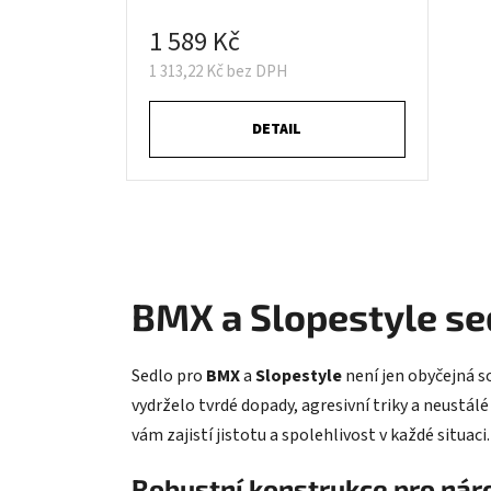
1 589 Kč
1 313,22 Kč bez DPH
DETAIL
BMX a Slopestyle sed
Sedlo pro
BMX
a
Slopestyle
není jen obyčejná so
vydrželo tvrdé dopady, agresivní triky a neustálé
vám zajistí jistotu a spolehlivost v každé situaci.
Robustní konstrukce pro nár