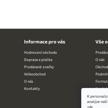
Z
á
Informace pro vás
Vše o
p
a
Hodnocení obchodu
Prodáv
t
Doprava a platba
O nás
í
Prodávané značky
Obchod
Velkoobchod
Podmín
O nás
Formulá
Kontakty
Kontak
K personaliz
analýze naší
zde
.