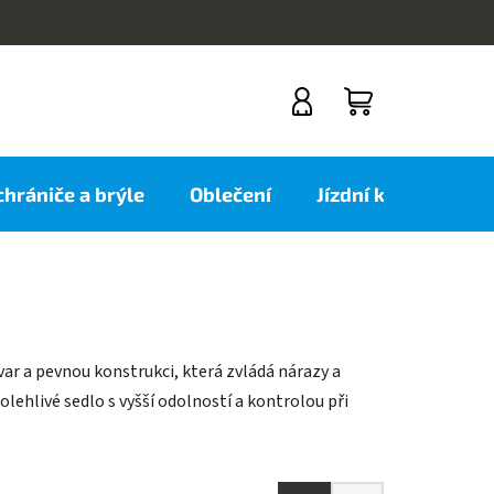
NÁKUPNÍ
KOŠÍK
 chrániče a brýle
Oblečení
Jízdní kola
Nov
var a pevnou konstrukci, která zvládá nárazy a
olehlivé sedlo s vyšší odolností a kontrolou při