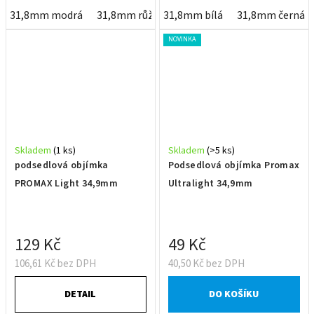
31,8mm modrá
31,8mm růžová
31,8mm bílá
31,8mm stříbrná
31,8mm černá
31,8m
NOVINKA
Skladem
(1 ks)
Skladem
(>5 ks)
podsedlová objímka
Podsedlová objímka Promax
PROMAX Light 34,9mm
Ultralight 34,9mm
129 Kč
49 Kč
106,61 Kč bez DPH
40,50 Kč bez DPH
DETAIL
DO KOŠÍKU