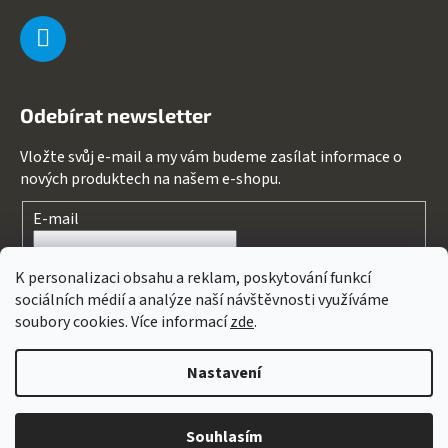
Odebírat newsletter
Vložte svůj e-mail a my vám budeme zasílat informace o
nových produktech na našem e-shopu.
E-mail
Souhlasím s
podmínkami ochrany osobních údajů
K personalizaci obsahu a reklam, poskytování funkcí
sociálních médií a analýze naší návštěvnosti využíváme
PŘIHLÁSIT SE
soubory cookies. Více informací
zde
.
Nastavení
Vytvořil Shoptet
&
PekneWeby
Copyright 2026
123kolo
. Všechna práva vyhrazena.
Upravit
Souhlasím