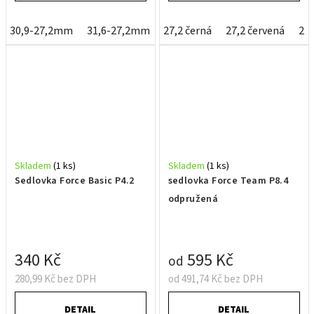
30,9-27,2mm
31,6-27,2mm
27,2 černá
34,9/30,9mm
27,2 červená
34,9/31,6mm
27
Skladem
(1 ks)
Skladem
(1 ks)
Sedlovka Force Basic P4.2
sedlovka Force Team P8.4
odpružená
340 Kč
595 Kč
od
280,99 Kč bez DPH
od 491,74 Kč bez DPH
DETAIL
DETAIL