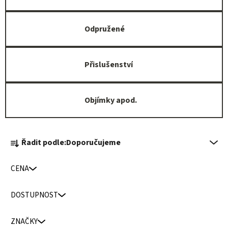
Odpružené
Přislušenství
Objímky apod.
Ř
Řadit podle:
Doporučujeme
a
z
CENA
e
n
DOSTUPNOST
í
p
ZNAČKY
r