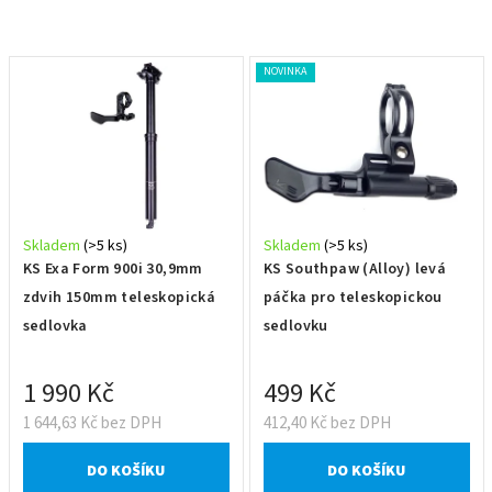
o
d
V
NOVINKA
u
ý
k
p
t
i
ů
s
p
r
Skladem
(>5 ks)
Skladem
(>5 ks)
o
KS Exa Form 900i 30,9mm
KS Southpaw (Alloy) levá
d
zdvih 150mm teleskopická
páčka pro teleskopickou
u
sedlovka
sedlovku
k
t
1 990 Kč
499 Kč
ů
1 644,63 Kč bez DPH
412,40 Kč bez DPH
DO KOŠÍKU
DO KOŠÍKU