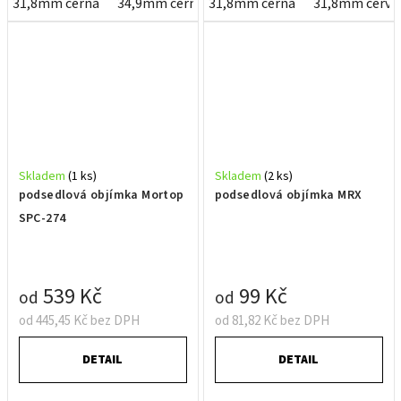
31,8mm černá
34,9mm černá
31,8mm černá
31,8mm červe
Skladem
(1 ks)
Skladem
(2 ks)
podsedlová objímka Mortop
podsedlová objímka MRX
SPC-274
539 Kč
99 Kč
od
od
od 445,45 Kč bez DPH
od 81,82 Kč bez DPH
DETAIL
DETAIL