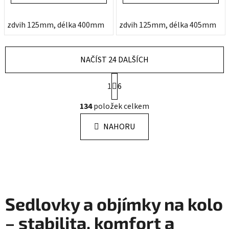
zdvih 125mm, délka 400mm
zdvih 150mm, délka 445mm
zdvih 125mm, délka 405mm
z
NAČÍST 24 DALŠÍCH
S
1
6
t
r
O
134
položek celkem
á
v
n
l
k
NAHORU
á
o
d
v
a
á
n
c
í
í
p
Sedlovky a objímky na kolo
r
v
– stabilita, komfort a
k