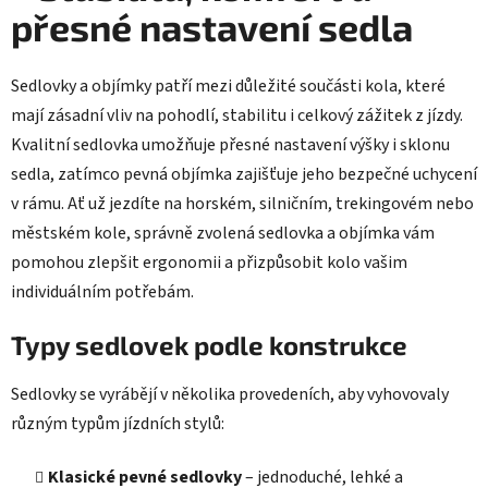
y
přesné nastavení sedla
v
ý
p
Sedlovky a objímky patří mezi důležité součásti kola, které
i
mají zásadní vliv na pohodlí, stabilitu i celkový zážitek z jízdy.
s
Kvalitní sedlovka umožňuje přesné nastavení výšky i sklonu
u
sedla, zatímco pevná objímka zajišťuje jeho bezpečné uchycení
v rámu. Ať už jezdíte na horském, silničním, trekingovém nebo
městském kole, správně zvolená sedlovka a objímka vám
pomohou zlepšit ergonomii a přizpůsobit kolo vašim
individuálním potřebám.
Typy sedlovek podle konstrukce
Sedlovky se vyrábějí v několika provedeních, aby vyhovovaly
různým typům jízdních stylů:
Klasické pevné sedlovky
– jednoduché, lehké a