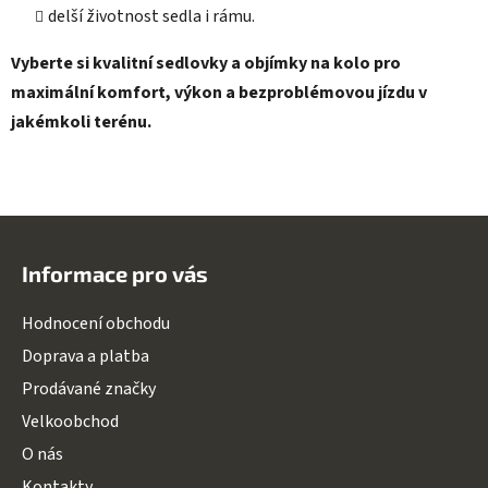
delší životnost sedla i rámu.
Vyberte si kvalitní sedlovky a objímky na kolo pro
maximální komfort, výkon a bezproblémovou jízdu v
jakémkoli terénu.
Z
á
Informace pro vás
p
a
Hodnocení obchodu
t
Doprava a platba
í
Prodávané značky
Velkoobchod
O nás
Kontakty