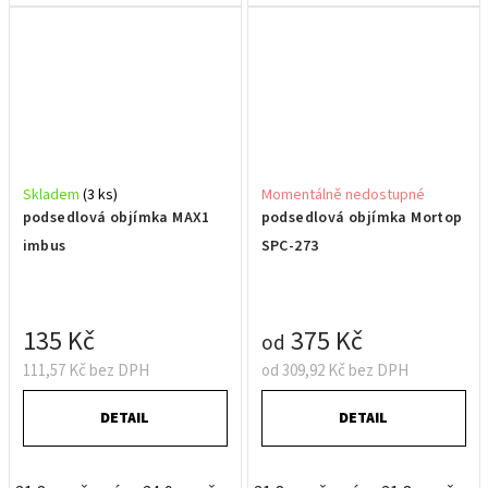
Skladem
(3 ks)
Momentálně nedostupné
podsedlová objímka MAX1
podsedlová objímka Mortop
imbus
SPC-273
135 Kč
375 Kč
od
111,57 Kč bez DPH
od 309,92 Kč bez DPH
DETAIL
DETAIL