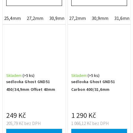
25,4mm
27,2mm
30,9mm
27,2mm
31,6mm
30,9mm
31,6mm
Skladem
(>5 ks)
Skladem
(>5 ks)
sedlovka Ghost GND51
sedlovka Ghost GND51
450/34,9mm Offset 40mm
Carbon 400/31,6mm
249 Kč
1 290 Kč
205,79 Kč bez DPH
1 066,12 Kč bez DPH