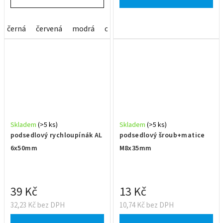
černá
červená
modrá
oil slick
zelená
zlatá
Skladem
(>5 ks)
Skladem
(>5 ks)
podsedlový rychloupínák AL
podsedlový šroub+matice
6x50mm
M8x35mm
39 Kč
13 Kč
32,23 Kč bez DPH
10,74 Kč bez DPH