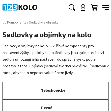
Přejít
na
Hledat
NÁKUP
obsah
KOŠÍK
Domů
/
Komponenty
/
Sedlovky a objiímky
Sedlovky a objímky na kolo
Sedlovky a objímky na kolo — klíčové komponenty pro
nastavení výšky a polohy sedla. Sedlovky jsou tyče, které drží
sedlo a umožňují jeho nastavení do správné výšky podle
postavy jezdce. Objímky (sedlové svorky) pevně fixují sedlovku v
rámu, aby sedlo neposouvalo během jízdy.
Teleskopické
Pevné