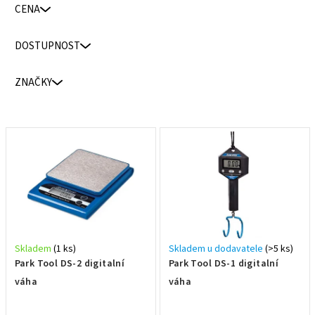
CENA
e
n
DOSTUPNOST
í
p
ZNAČKY
r
o
d
V
u
ý
k
p
t
i
ů
s
p
r
Skladem
(1 ks)
Skladem u dodavatele
(>5 ks)
o
Park Tool DS-2 digitalní
Park Tool DS-1 digitalní
d
váha
váha
u