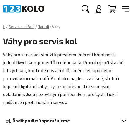
Přejít
na
Hledat
NÁKUP
obsah
KOŠÍK
Domů
/
Servis a nářadí
/
Nářadí
/
Váhy
Váhy pro servis kol
Váhy pro servis kol slouží k přesnému měření hmotnosti
jednotlivých komponentů i celého kola. Pomáhají při stavbě
lehkých kol, kontrole nových dílů, ladění set-upu nebo
porovnávání materiálů. V nabídce najdete závěsné, stolní i
kapesní digitální váhy s vysokou přesností a snadným
ovládáním. Jsou nezbytným pomocníkem pro cyklistické
nadšence i profesionální servisy.
Ř
Řadit podle:
Doporučujeme
a
z