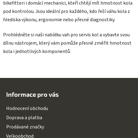
bikefitteri i domácí mechanici, kteří chtějí mít hmotnost kola
pod kontrolou. Jsou ideální pro každého, kdo řeší váhu kola z
hlediska výkonu, ergonomie nebo přesné diagnostiky.
Prohlédněte si naši nabídku vah pro servis kol a vybavte svou
dílnu nástrojem, který vám pomůže přesně změřit hmotnost
kola i jednotlivých komponentů.
Z
á
Informace pro vás
p
a
Hodnocení obchodu
t
Doprava a platba
í
Prodávané značky
Velkoobchod