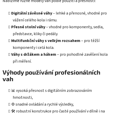
Nabízíme různé modely vah podle použití a přesnosti:
Digitální závěsné váhy
– lehké a přenosné, vhodné pro
vážení celého kola i rámu.
Přesné stolní váhy
– vhodné pro komponenty, sedla,
představce, kliky či pedály.
Multifunkční váhy s velkým rozsahem
– pro těžší
komponenty i celá kola.
Váhy s držákem a hákem
– pro pohodlné zavěšení kola
při měření.
Výhody používání profesionálních
vah
📊 vysoká přesnost s digitálním zobrazováním
hmotnosti,
⚙️ snadné ovládání a rychlé výsledky,
🛠️ robustní konstrukce pro časté používání v dílně i na