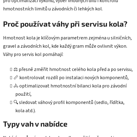
pro optimalizaci výkonu, výběr vhodných dílů i kontrolu
p
hmotnostních limitů u závodních či lehkých kol.
i
s
Proč používat váhy při servisu kola?
u
Hmotnost kola je klíčovým parametrem zejména u silničních,
gravel a závodních kol, kde každý gram může ovlivnit výkon.
Váhy pro servis kol pomáhají:
⚖️ přesně změřit hmotnost celého kola před a po servisu,
📏 kontrolovat rozdíl po instalaci nových komponentů,
🚴 optimalizovat hmotnostní bilanci kola pro závodní
použití,
🔍 sledovat váhový profil komponentů (sedlo, řídítka,
kola atd.).
Typy vah v nabídce