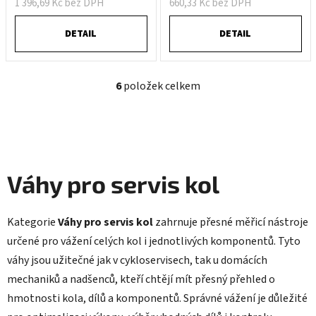
1 396,69 Kč bez DPH
660,33 Kč bez DPH
DETAIL
DETAIL
6
položek celkem
O
v
l
á
d
a
Váhy pro servis kol
c
í
p
Kategorie
Váhy pro servis kol
zahrnuje přesné měřicí nástroje
r
určené pro vážení celých kol i jednotlivých komponentů. Tyto
v
váhy jsou užitečné jak v cykloservisech, tak u domácích
k
y
mechaniků a nadšenců, kteří chtějí mít přesný přehled o
v
hmotnosti kola, dílů a komponentů. Správné vážení je důležité
ý