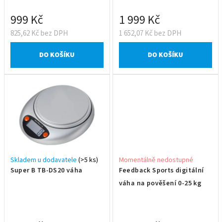
k
t
999 Kč
1 999 Kč
ů
825,62 Kč bez DPH
1 652,07 Kč bez DPH
DO KOŠÍKU
DO KOŠÍKU
Skladem u dodavatele
(>5 ks)
Momentálně nedostupné
Super B TB-DS20 váha
Feedback Sports digitální
váha na pověšení 0-25 kg