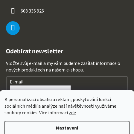
608 336 926
Odebírat newsletter
Vložte svůj e-mail a my vám budeme zasílat informace o
nových produktech na našem e-shopu.
E-mail
Souhlasím s
podmínkami ochrany osobních údajů
K personalizaci obsahu a reklam, poskytování funkcí
sociálních médií a analýze naší návštěvnosti využíváme
PŘIHLÁSIT SE
soubory cookies. Více informací
zde
.
Nastavení