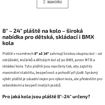
k
NAHORU
á
o
d
v
a
á
n
c
í
í
8" – 24" pláště na kolo – široká
p
r
nabídka pro dětská, skládací i BMX
v
kola
k
y
Pláště v rozměrech
8" až 24"
zahrnují širokou skupinu kol – od
v
odrážedel, kočárků a dětských kol až po BMX, junior MTB a
ý
p
skládací kola. Tyto pláště jsou navrženy tak, aby zajistily
i
maximální stabilitu, bezpečnost a pohodlí při jízdě. Správný
s
výběr pláště je zásadní nejen pro výkon kola, ale především pro
u
sebevědomí a bezpečí malých jezdců.
Pro jaká kola jsou pláště 8"–24" určeny?