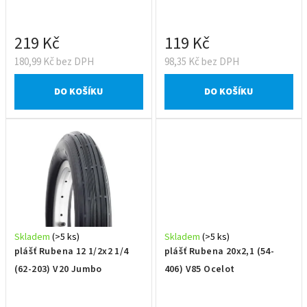
u
k
t
219 Kč
119 Kč
ů
180,99 Kč bez DPH
98,35 Kč bez DPH
DO KOŠÍKU
DO KOŠÍKU
Skladem
(>5 ks)
Skladem
(>5 ks)
plášť Rubena 12 1/2x2 1/4
plášť Rubena 20x2,1 (54-
(62-203) V20 Jumbo
406) V85 Ocelot