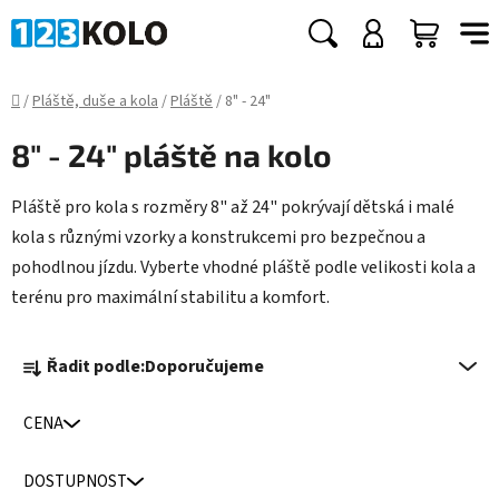
Přejít
na
Hledat
NÁKUP
obsah
KOŠÍK
Domů
/
Pláště, duše a kola
/
Pláště
/
8" - 24"
8" - 24" pláště na kolo
Pláště pro kola s rozměry 8" až 24" pokrývají dětská i malé
kola s různými vzorky a konstrukcemi pro bezpečnou a
pohodlnou jízdu. Vyberte vhodné pláště podle velikosti kola a
terénu pro maximální stabilitu a komfort.
Ř
Řadit podle:
Doporučujeme
a
z
CENA
e
n
DOSTUPNOST
í