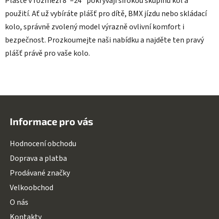
Pláště v rozmezí 8"–24" pokrývají širokou skupinu kol a
použití. Ať už vybíráte plášť pro dítě, BMX jízdu nebo skládací
kolo, správně zvolený model výrazně ovlivní komfort i
bezpečnost. Prozkoumejte naši nabídku a najděte ten pravý
plášť právě pro vaše kolo.
Z
á
Informace pro vás
p
a
Hodnocení obchodu
t
Doprava a platba
í
Prodávané značky
Velkoobchod
O nás
Kontakty