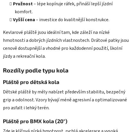
Pružnost
– lépe kopíruje ráfek, přináší lepší jízdní
komfort.
Vyšší cena
– investice do kvalitnější konstrukce.
Kevlarové pláště jsou ideální tam, kde záleží na nízké
hmotnosti a dobrých jízdních vlastnostech. Drátové patky jsou
cenově dostupnější a vhodné pro každodenní použití, školní
jízdy a rekreační kola.
Rozdíly podle typu kola
Pláště pro dětská kola
Dětské pláště by měly nabízet především stabilitu, bezpečný
grip a odolnost. Vzory bývají méně agresivní a optimalizované
pro asfalt i lehký terén.
Pláště pro BMX kola (20")
Zde je klíčová nízká hmotnost, rychlá akcelerace a vysoká