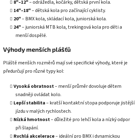
8"–12"
– odrážedla, kočárky, dětská první kola.
14"–18"
– dětská kola pro začínající cyklisty.
20"
– BMX kola, skládací kola, juniorská kola.
24"
– juniorská MTB kola, trekingová kola pro děti a
menší dospělé.
Výhody menších plášťů
Pláště menších rozměrů mají své specifické výhody, které je
předurčují pro různé typy kol:
Vysoká obratnost
– menší průměr dovoluje dětem
snadněji ovládat kolo.
Lepší stabilita
– kratší kontaktní stopa podporuje jistější
jízdu v malých rychlostech.
Nízká hmotnost
– důležité pro lehčí kola a nízký odpor
při šlapání.
Rychlá akcelerace
– ideální pro BMX i dynamickou