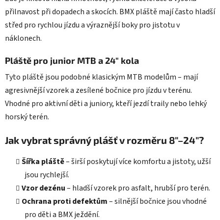
přilnavost při dopadech a skocích. BMX pláště mají často hladší
střed pro rychlou jízdu a výraznější boky pro jistotu v
náklonech.
Pláště pro junior MTB a 24" kola
Tyto pláště jsou podobné klasickým MTB modelům – mají
agresivnější vzorek a zesílené bočnice pro jízdu v terénu.
Vhodné pro aktivní děti a juniory, kteří jezdí traily nebo lehký
horský terén.
Jak vybrat správný plášť v rozměru 8"–24"?
Šířka pláště
– širší poskytují více komfortu a jistoty, užší
jsou rychlejší.
Vzor dezénu
– hladší vzorek pro asfalt, hrubší pro terén.
Ochrana proti defektům
– silnější bočnice jsou vhodné
pro děti a BMX ježdění.