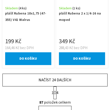
Skladem
(4 ks)
Skladem
(1 ks)
plášť Rubena 18x1,75 (47-
plášť Rubena 2 x 1/4-16 na
355) V41 Walrus
moped
199 Kč
349 Kč
164,46 Kč bez DPH
288,43 Kč bez DPH
DO KOŠÍKU
DO KOŠÍKU
NAČÍST 24 DALŠÍCH
S
1
4
t
r
O
87
položek celkem
á
v
n
l