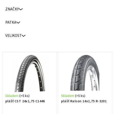
p
ZNAČKY
r
o
PATKA
d
u
VELIKOST
k
t
ů
V
ý
p
i
s
p
r
Skladem
(>5 ks)
Skladem
(>5 ks)
o
plášť CST 24x1,75 C1446
plášť Ralson 14x1,75 R-3201
d