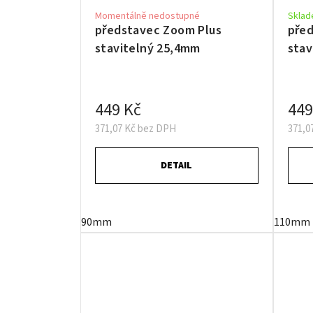
Momentálně nedostupné
Skla
představec Zoom Plus
před
stavitelný 25,4mm
stav
449 Kč
449
371,07 Kč bez DPH
371,0
DETAIL
90mm
110mm