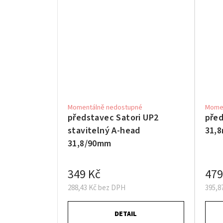
Momentálně nedostupné
Momen
představec Satori UP2
před
stavitelný A-head
31,
31,8/90mm
349 Kč
479
288,43 Kč bez DPH
395,8
DETAIL