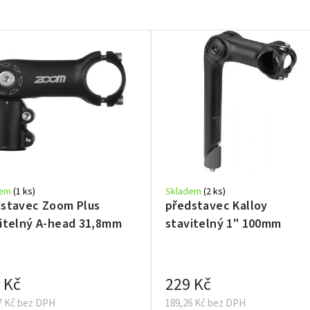
dem
(1 ks)
Skladem
(2 ks)
stavec Zoom Plus
představec Kalloy
itelný A-head 31,8mm
stavitelný 1" 100mm
 Kč
229 Kč
7 Kč bez DPH
189,26 Kč bez DPH