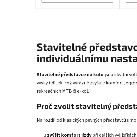
Stavitelné představc
individuálnímu nast
Stavitelné představce na kolo
jsou ideální vol
výšky řídítek, což výrazně zvyšuje komfort, ergo
rekreačních MTB či e-kol.
Proč zvolit stavitelný předs
Na rozdíl od klasických pevných představců umožňu
zvýšit komfort jízdy
při delších vyjížďkách