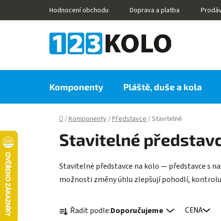
Přejít
Hodnocení obchodu
Doprava a platba
Prodá
na
obsah
Komponenty
Pláště, duše a kola
Domů
/
Komponenty
/
Představce
/
Stavitelné
Stavitelné představc
Stavitelné představce na kolo — představce s nas
možnosti změny úhlu zlepšují pohodlí, kontrolu a
Ř
Řadit podle:
Doporučujeme
CENA
a