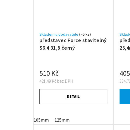
Skladem u dodavatele
(>5 ks)
Sklad
představec Force stavitelný
před
S6.4 31,8 černý
25,
510 Kč
405
421,49 Kč bez DPH
334,7
DETAIL
105mm
125mm