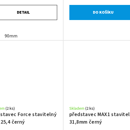
DETAIL
DO KOŠÍKU
90mm
dem
(2 ks)
Skladem
(2 ks)
stavec Force stavitelný
představec MAX1 stavite
 25,4 černý
31,8mm černý