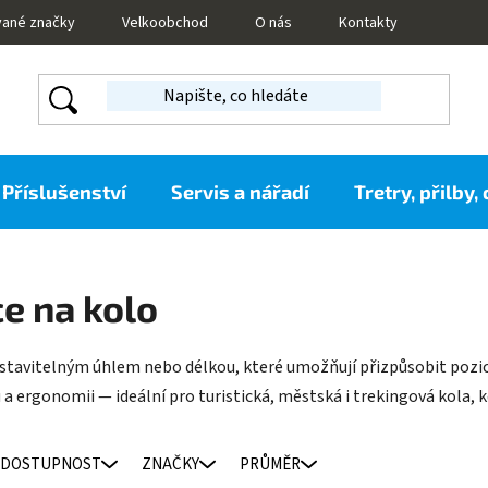
vané značky
Velkoobchod
O nás
Kontakty
Příslušenství
Servis a nářadí
Tretry, přilby,
e na kolo
tavitelným úhlem nebo délkou, které umožňují přizpůsobit pozici ř
 ergonomii — ideální pro turistická, městská i trekingová kola, k
DOSTUPNOST
ZNAČKY
PRŮMĚR