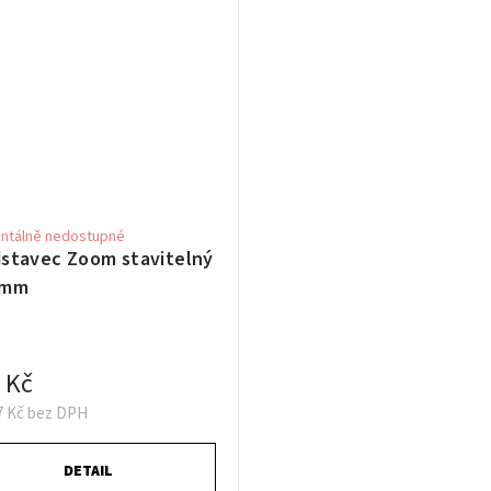
tálně nedostupné
stavec Zoom stavitelný
8mm
 Kč
7 Kč bez DPH
DETAIL