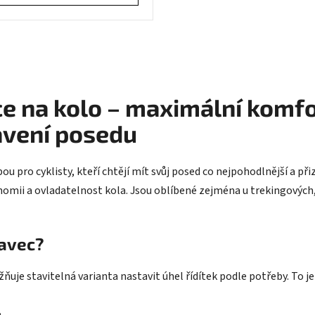
O
v
l
á
e na kolo – maximální komfo
d
a
avení posedu
c
í
p
bou pro cyklisty, kteří chtějí mít svůj posed co nejpohodlnější a p
r
nomii a ovladatelnost kola. Jsou oblíbené zejména u trekingových, 
v
k
y
tavec?
v
ý
p
je stavitelná varianta nastavit úhel řídítek podle potřeby. To je id
i
s
,