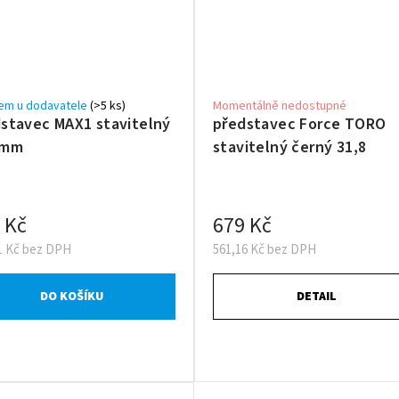
em u dodavatele
(>5 ks)
Momentálně nedostupné
stavec MAX1 stavitelný
představec Force TORO
4mm
stavitelný černý 31,8
 Kč
679 Kč
1 Kč bez DPH
561,16 Kč bez DPH
DO KOŠÍKU
DETAIL