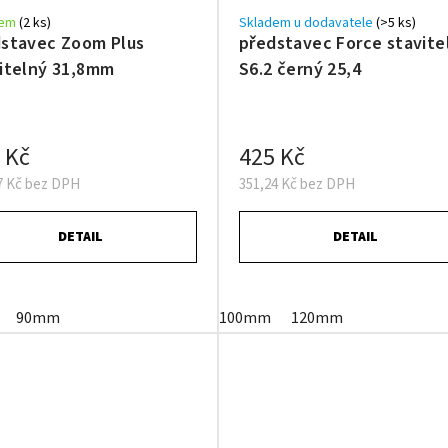
dem
(2 ks)
Skladem u dodavatele
(>5 ks)
stavec Zoom Plus
představec Force stavite
itelný 31,8mm
S6.2 černý 25,4
 Kč
425 Kč
7 Kč bez DPH
351,24 Kč bez DPH
DETAIL
DETAIL
90mm
100mm
120mm