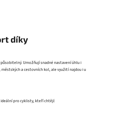
rt díky
řizpůsobitelný. Umožňují snadné nastavení úhlu i
městských a cestovních kol, ale využití najdou i u
eální pro cyklisty, kteří chtějí: