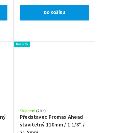
DO KOŠÍKU
NOVINKA
Skladem
(2 ks)
lný
Představec Promax Ahead
stavitelný 110mm / 1 1/8" /
31,8mm