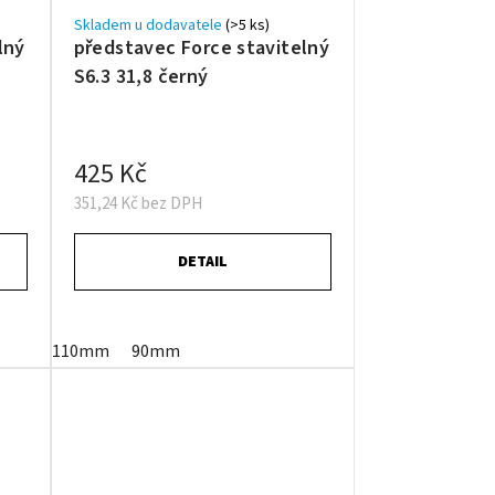
Skladem u dodavatele
(>5 ks)
lný
představec Force stavitelný
S6.3 31,8 černý
425 Kč
351,24 Kč bez DPH
DETAIL
110mm
90mm