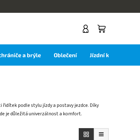
NÁKUPNÍ
KOŠÍK
 chrániče a brýle
Oblečení
Jízdní kola
Nov
idítek podle stylu jízdy a postavy jezdce. Díky
de je důležitá univerzálnost a komfort.