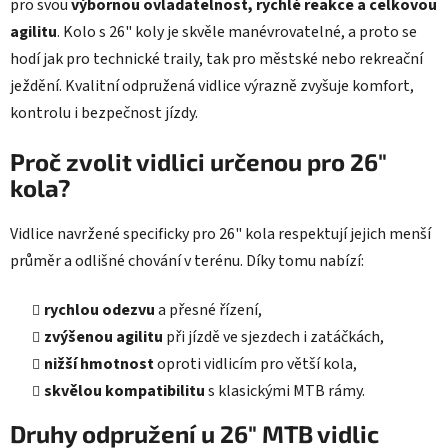
pro svou
výbornou ovladatelnost, rychlé reakce a celkovou
i
s
agilitu
. Kolo s 26" koly je skvěle manévrovatelné, a proto se
u
hodí jak pro technické traily, tak pro městské nebo rekreační
ježdění. Kvalitní odpružená vidlice výrazně zvyšuje komfort,
kontrolu i bezpečnost jízdy.
Proč zvolit vidlici určenou pro 26"
kola?
Vidlice navržené specificky pro 26" kola respektují jejich menší
průměr a odlišné chování v terénu. Díky tomu nabízí:
rychlou odezvu
a přesné řízení,
zvýšenou agilitu
při jízdě ve sjezdech i zatáčkách,
nižší hmotnost
oproti vidlicím pro větší kola,
skvělou kompatibilitu
s klasickými MTB rámy.
Druhy odpružení u 26" MTB vidlic