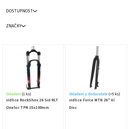
n
DOSTUPNOST
í
p
ZNAČKY
r
o
d
V
u
ý
k
p
t
i
ů
s
p
r
Skladem
(1 ks)
Skladem u dodavatele
(>5 ks)
o
vidlice RockShox 26 Sid RLT
vidlice Force MTB 26" Al
d
Oneloc TPR 15x100mm
Disc
u
k