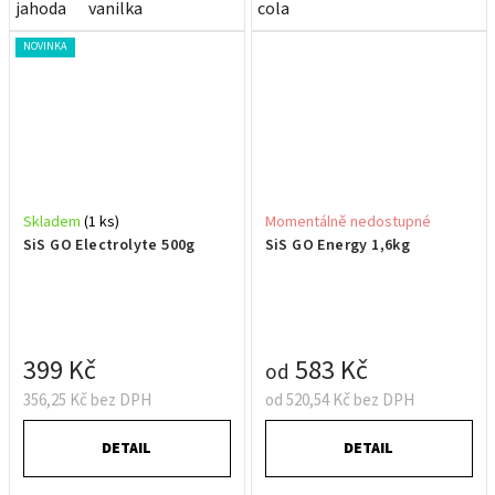
jahoda
vanilka
cola
NOVINKA
Skladem
(1 ks)
Momentálně nedostupné
SiS GO Electrolyte 500g
SiS GO Energy 1,6kg
399 Kč
583 Kč
od
356,25 Kč bez DPH
od 520,54 Kč bez DPH
DETAIL
DETAIL