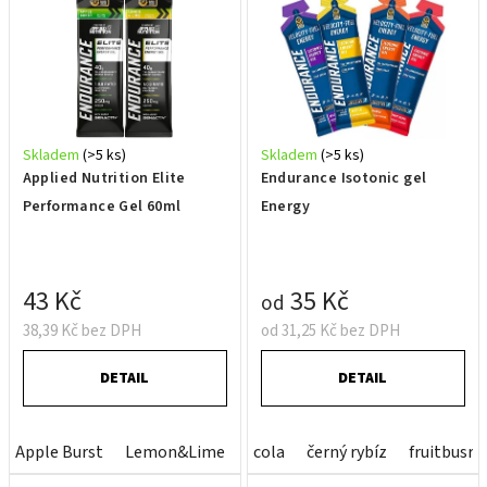
ý
k
p
t
i
ů
s
p
r
Skladem
(>5 ks)
Skladem
(>5 ks)
o
Applied Nutrition Elite
Endurance Isotonic gel
d
Performance Gel 60ml
Energy
u
k
t
43 Kč
35 Kč
od
ů
38,39 Kč bez DPH
od 31,25 Kč bez DPH
DETAIL
DETAIL
Apple Burst
Lemon&Lime
cola
černý rybíz
fruitbusrt