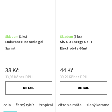
Skladem
(1 ks)
Skladem
(5 ks)
Endurance Isotonic gel
SiS GO Energy Gel +
Sprint
Electrolyte 60ml
38 Kč
44 Kč
33,93 Kč bez DPH
39,29 Kč bez DPH
DETAIL
DETAIL
cola
černý rybíz
tropical
citron a máta
slaný karamel