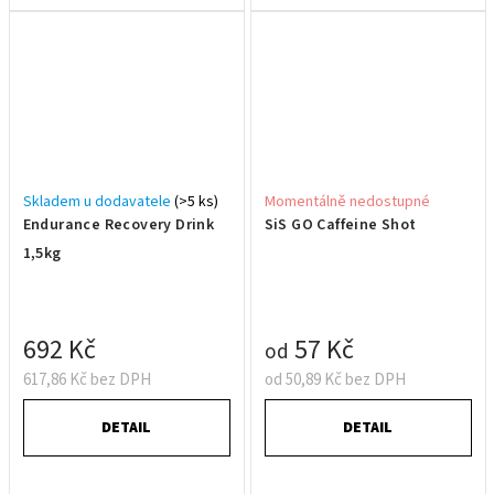
Skladem u dodavatele
(>5 ks)
Momentálně nedostupné
Endurance Recovery Drink
SiS GO Caffeine Shot
1,5kg
692 Kč
57 Kč
od
617,86 Kč bez DPH
od 50,89 Kč bez DPH
DETAIL
DETAIL