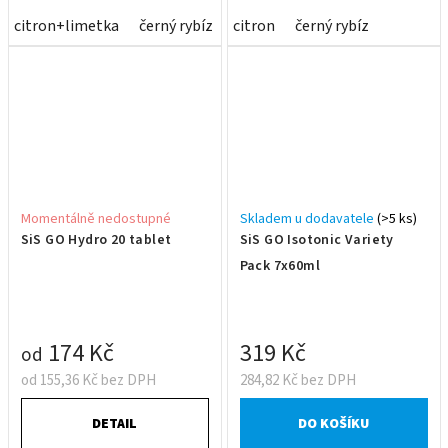
citron+limetka
černý rybíz
pomeranč
citron
černý rybíz
Momentálně nedostupné
Skladem u dodavatele
(>5 ks)
SiS GO Hydro 20 tablet
SiS GO Isotonic Variety
Pack 7x60ml
174 Kč
319 Kč
od
od 155,36 Kč bez DPH
284,82 Kč bez DPH
DETAIL
DO KOŠÍKU