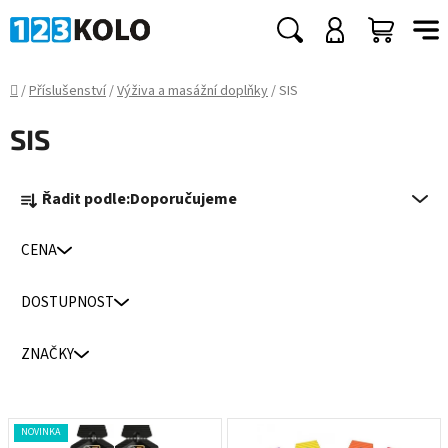
Přejít
na
Hledat
NÁKUP
obsah
KOŠÍK
Domů
/
Příslušenství
/
Výživa a masážní doplňky
/
SIS
SIS
Ř
Řadit podle:
Doporučujeme
a
z
CENA
e
n
DOSTUPNOST
í
p
ZNAČKY
r
o
d
V
NOVINKA
u