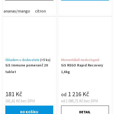
ananas/mango
citron
Skladem u dodavatele
(>5 ks)
Momentálně nedostupné
SiS Immune pomeranč 20
SiS REGO Rapid Recovery
tablet
1,6kg
181 Kč
1 216 Kč
od
161,61 Kč bez DPH
od 1 085,71 Kč bez DPH
DO KOŠÍKU
DETAIL