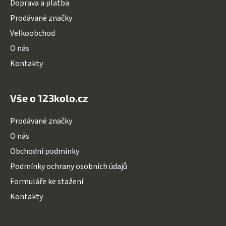
Doprava a platba
í
ý
Prodávané značky
p
i
Velkoobchod
s
O nás
u
Kontakty
Vše o 123kolo.cz
Prodávané značky
O nás
Obchodní podmínky
Podmínky ochrany osobních údajů
Formuláře ke stažení
Kontakty