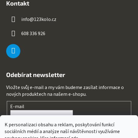
Kontakt
info
@
123kolo.cz
608 336 926
Odebírat newsletter
Vložte svůj e-mail a my vám budeme zasílat informace o
nových produktech na našem e-shopu.
E-mail
Souhlasím s
podmínkami ochrany osobních údajů
K personalizaci obsahu a reklam, poskytování funkcí
sociálních médií a analýze naší návštěvnosti využíváme
PŘIHLÁSIT SE