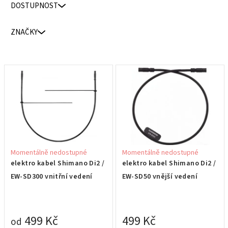
DOSTUPNOST
í
p
ZNAČKY
r
o
d
V
u
ý
k
p
t
i
ů
s
p
r
Momentálně nedostupné
Momentálně nedostupné
o
elektro kabel Shimano Di2 /
elektro kabel Shimano Di2 /
d
EW-SD300 vnitřní vedení
EW-SD50 vnější vedení
u
k
t
499 Kč
499 Kč
od