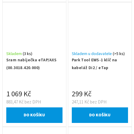
Skladem
(3 ks)
Skladem u dodavatele
(>5 ks)
Sram nabíječka eTAP/AXS
Park Tool EWS-1 klíč na
(00.3018.420.000)
kabeláž Di2 / eTap
1 069 Kč
299 Kč
883,47 Kč bez DPH
247,11 Kč bez DPH
DO KOŠÍKU
DO KOŠÍKU