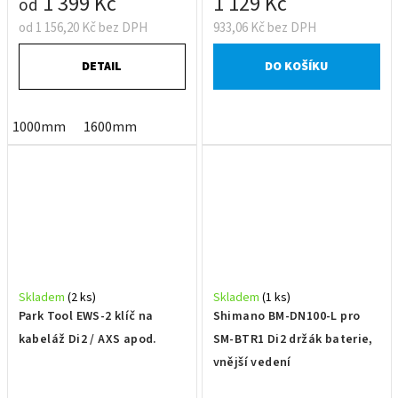
1 399 Kč
1 129 Kč
od
od 1 156,20 Kč bez DPH
933,06 Kč bez DPH
DETAIL
DO KOŠÍKU
1000mm
1600mm
Skladem
(2 ks)
Skladem
(1 ks)
Park Tool EWS-2 klíč na
Shimano BM-DN100-L pro
kabeláž Di2 / AXS apod.
SM-BTR1 Di2 držák baterie,
vnější vedení