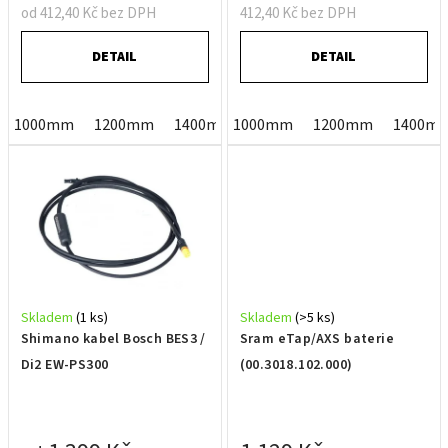
ů
od 412,40 Kč bez DPH
412,40 Kč bez DPH
DETAIL
DETAIL
1000mm
1200mm
1400mm
1000mm
1600mm
1200mm
200mm
1400m
250m
Skladem
(1 ks)
Skladem
(>5 ks)
Shimano kabel Bosch BES3 /
Sram eTap/AXS baterie
Di2 EW-PS300
(00.3018.102.000)