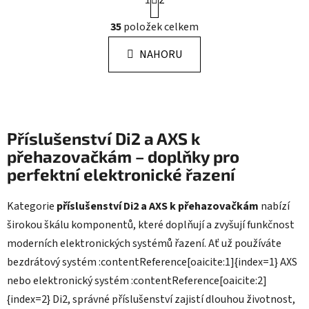
t
r
O
35
položek celkem
á
v
n
l
k
NAHORU
á
o
d
v
a
á
n
c
í
í
Příslušenství Di2 a AXS k
p
r
přehazovačkám – doplňky pro
v
perfektní elektronické řazení
k
y
Kategorie
příslušenství Di2 a AXS k přehazovačkám
nabízí
v
širokou škálu komponentů, které doplňují a zvyšují funkčnost
ý
p
moderních elektronických systémů řazení. Ať už používáte
i
bezdrátový systém :contentReference[oaicite:1]{index=1} AXS
s
nebo elektronický systém :contentReference[oaicite:2]
u
{index=2} Di2, správné příslušenství zajistí dlouhou životnost,