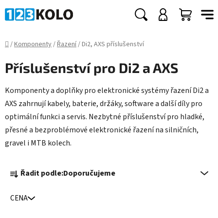
Přejít
na
Hledat
NÁKUP
obsah
KOŠÍK
Domů
/
Komponenty
/
Řazení
/
Di2, AXS příslušenství
Příslušenství pro Di2 a AXS
Komponenty a doplňky pro elektronické systémy řazení Di2 a
AXS zahrnují kabely, baterie, držáky, software a další díly pro
optimální funkci a servis. Nezbytné příslušenství pro hladké,
přesné a bezproblémové elektronické řazení na silničních,
gravel i MTB kolech.
Ř
Řadit podle:
Doporučujeme
a
z
CENA
e
n