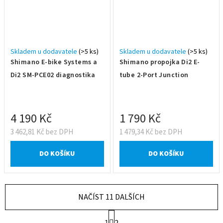
Skladem u dodavatele
(>5 ks)
Skladem u dodavatele
(>5 ks)
Shimano E-bike Systems a
Shimano propojka Di2 E-
Di2 SM-PCE02 diagnostika
tube 2-Port Junction
4 190 Kč
1 790 Kč
3 462,81 Kč bez DPH
1 479,34 Kč bez DPH
DO KOŠÍKU
DO KOŠÍKU
NAČÍST 11 DALŠÍCH
S
1
2