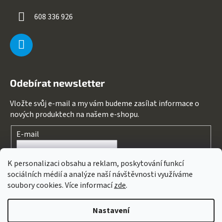
608 336 926
Odebírat newsletter
Vložte svůj e-mail a my vám budeme zasílat informace o
nových produktech na našem e-shopu.
E-mail
Souhlasím s
podmínkami ochrany osobních údajů
K personalizaci obsahu a reklam, poskytování funkcí
sociálních médií a analýze naší návštěvnosti využíváme
PŘIHLÁSIT SE
soubory cookies. Více informací
zde
.
Nastavení