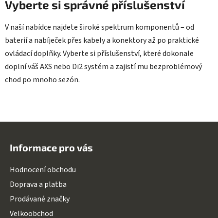
Vyberte si správné příslušenství
V naší nabídce najdete široké spektrum komponentů – od
baterií a nabíječek přes kabely a konektory až po praktické
ovládací doplňky. Vyberte si příslušenství, které dokonale
doplní váš AXS nebo Di2 systém a zajistí mu bezproblémový
chod po mnoho sezón.
Z
á
Informace pro vás
p
a
Hodnocení obchodu
t
Doprava a platba
í
Prodávané značky
Velkoobchod