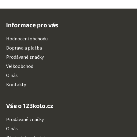
í
í
Z
p
r
á
Informace pro vás
v
p
k
a
y
Hodnocení obchodu
t
v
Doprava a platba
í
ý
Prodávané značky
p
i
Velkoobchod
s
O nás
u
Kontakty
Vše o 123kolo.cz
Prodávané značky
O nás