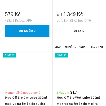
579 Kč
1 349 Kč
od
478,51 Kč bez DPH
od 1 114,88 Kč bez DPH
DO KOŠÍKU
DETAIL
46x30zubů 170mm
36x22zub
NOVINKA
NOVINKA
Momentálně nedostupné
Skladem
(1 ks)
Muc-Off Bio Dry Lube 300ml
Muc-Off Bio Wet Lube 300ml
mazivo na řetěz do sucha
mazivo na řetěz do mokra