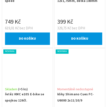
speed
12x1,75mm, délka 180mm
749 Kč
399 Kč
619,01 Kč bez DPH
329,75 Kč bez DPH
DO KOŠÍKU
DO KOŠÍKU
NOVINKA
NOVINKA
Skladem
(>5 ks)
Momentálně nedostupné
řetěz KMC e10S E-bike se
kliky Shimano Cues FC-
spojkou 126čl.
U6000 2x11/10/9