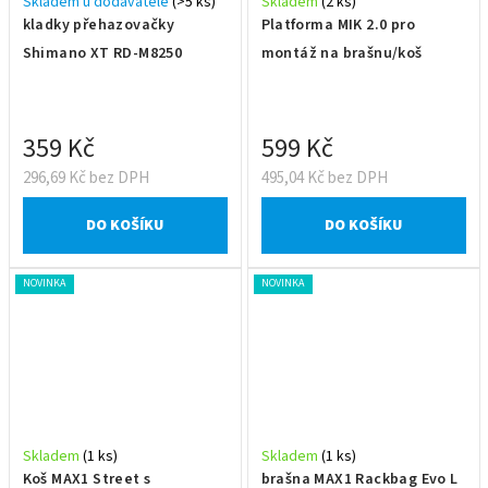
Skladem u dodavatele
(>5 ks)
Skladem
(2 ks)
kladky přehazovačky
Platforma MIK 2.0 pro
Shimano XT RD-M8250
montáž na brašnu/koš
359 Kč
599 Kč
296,69 Kč bez DPH
495,04 Kč bez DPH
DO KOŠÍKU
DO KOŠÍKU
NOVINKA
NOVINKA
Skladem
(1 ks)
Skladem
(1 ks)
Koš MAX1 Street s
brašna MAX1 Rackbag Evo L