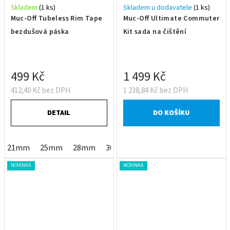
Skladem
(1 ks)
Skladem u dodavatele
(1 ks)
Muc-Off Tubeless Rim Tape
Muc-Off Ultimate Commuter
bezdušová páska
Kit sada na čištění
499 Kč
1 499 Kč
412,40 Kč bez DPH
1 238,84 Kč bez DPH
DETAIL
DO KOŠÍKU
21mm
25mm
28mm
30mm
35mm
17mm
NOVINKA
NOVINKA