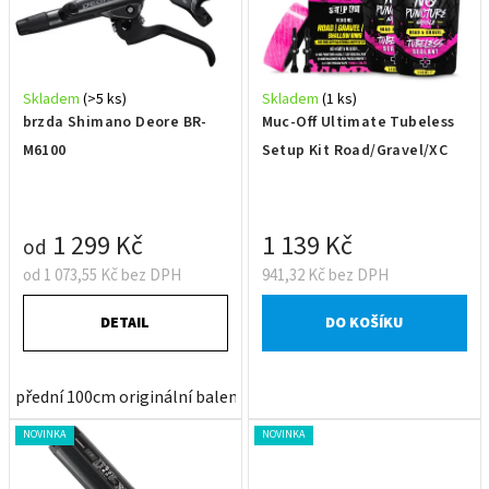
i
k
s
t
p
ů
r
Skladem
(>5 ks)
Skladem
(1 ks)
o
brzda Shimano Deore BR-
Muc-Off Ultimate Tubeless
d
M6100
Setup Kit Road/Gravel/XC
u
k
t
1 299 Kč
1 139 Kč
od
ů
od 1 073,55 Kč bez DPH
941,32 Kč bez DPH
DETAIL
DO KOŠÍKU
přední 100cm originální balení
přední 80cm OEM balení
za
NOVINKA
NOVINKA