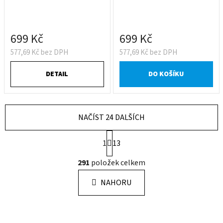
699 Kč
699 Kč
577,69 Kč bez DPH
577,69 Kč bez DPH
DETAIL
DO KOŠÍKU
NAČÍST 24 DALŠÍCH
S
1
13
t
r
O
291
položek celkem
á
v
n
l
k
NAHORU
á
o
d
v
a
á
n
c