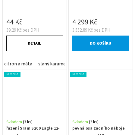
44 Kč
4 299 Kč
39,29 Kč bez DPH
3 552,89 Kč bez DPH
DETAIL
DO KOŠÍKU
citron a máta
slaný karamel
NOVINKA
NOVINKA
Skladem
(3 ks)
Skladem
(2 ks)
řazení Sram S200 Eagle 12-
pevná osa zadního náboje