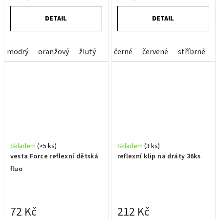
DETAIL
DETAIL
modrý
oranžový
žlutý
černé
červené
stříbrné
ž
Skladem
(>5 ks)
Skladem
(3 ks)
vesta Force reflexní dětská
reflexní klip na dráty 36ks
fluo
72 Kč
212 Kč