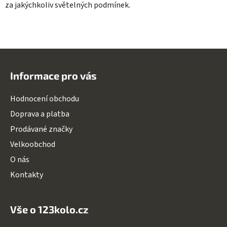
za jakýchkoliv světelných podmínek.
Z
á
Informace pro vás
p
a
Hodnocení obchodu
t
Doprava a platba
í
Prodávané značky
Velkoobchod
O nás
Kontakty
Vše o 123kolo.cz