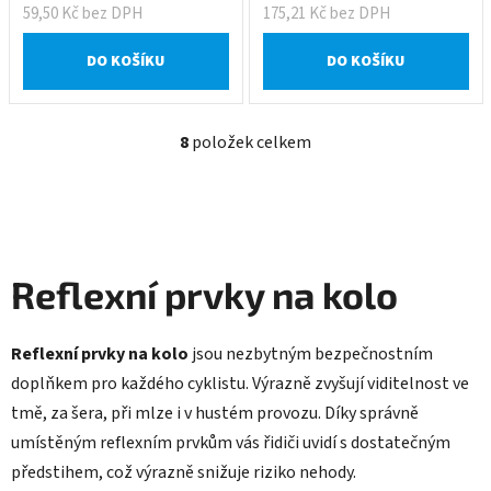
59,50 Kč bez DPH
175,21 Kč bez DPH
DO KOŠÍKU
DO KOŠÍKU
8
položek celkem
O
v
l
á
d
a
Reflexní prvky na kolo
c
í
p
Reflexní prvky na kolo
jsou nezbytným bezpečnostním
r
doplňkem pro každého cyklistu. Výrazně zvyšují viditelnost ve
v
tmě, za šera, při mlze i v hustém provozu. Díky správně
k
y
umístěným reflexním prvkům vás řidiči uvidí s dostatečným
v
předstihem, což výrazně snižuje riziko nehody.