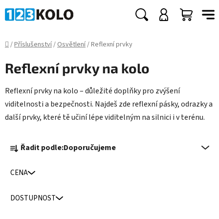
Přejít
na
Hledat
NÁKUP
obsah
KOŠÍK
Domů
/
Příslušenství
/
Osvětlení
/
Reflexní prvky
Reflexní prvky na kolo
Reflexní prvky na kolo – důležité doplňky pro zvýšení
viditelnosti a bezpečnosti. Najdeš zde reflexní pásky, odrazky a
další prvky, které tě učiní lépe viditelným na silnici i v terénu.
Ř
Řadit podle:
Doporučujeme
a
z
CENA
e
n
DOSTUPNOST
í
p