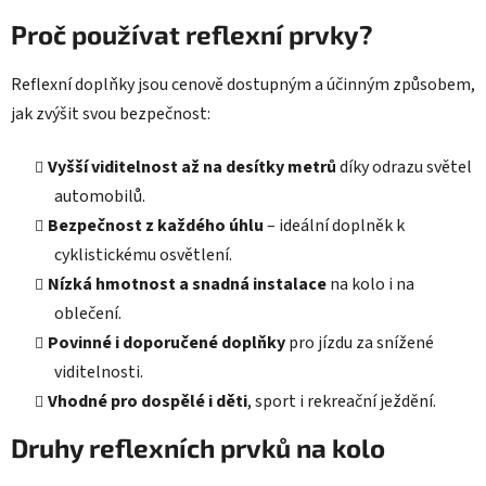
ý
p
Proč používat reflexní prvky?
i
s
Reflexní doplňky jsou cenově dostupným a účinným způsobem,
u
jak zvýšit svou bezpečnost:
Vyšší viditelnost až na desítky metrů
díky odrazu světel
automobilů.
Bezpečnost z každého úhlu
– ideální doplněk k
cyklistickému osvětlení.
Nízká hmotnost a snadná instalace
na kolo i na
oblečení.
Povinné i doporučené doplňky
pro jízdu za snížené
viditelnosti.
Vhodné pro dospělé i děti
, sport i rekreační ježdění.
Druhy reflexních prvků na kolo