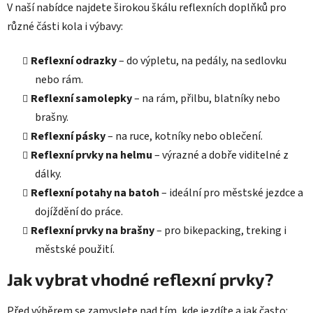
V naší nabídce najdete širokou škálu reflexních doplňků pro
různé části kola i výbavy:
Reflexní odrazky
– do výpletu, na pedály, na sedlovku
nebo rám.
Reflexní samolepky
– na rám, přilbu, blatníky nebo
brašny.
Reflexní pásky
– na ruce, kotníky nebo oblečení.
Reflexní prvky na helmu
– výrazné a dobře viditelné z
dálky.
Reflexní potahy na batoh
– ideální pro městské jezdce a
dojíždění do práce.
Reflexní prvky na brašny
– pro bikepacking, treking i
městské použití.
Jak vybrat vhodné reflexní prvky?
Před výběrem se zamyslete nad tím, kde jezdíte a jak často: