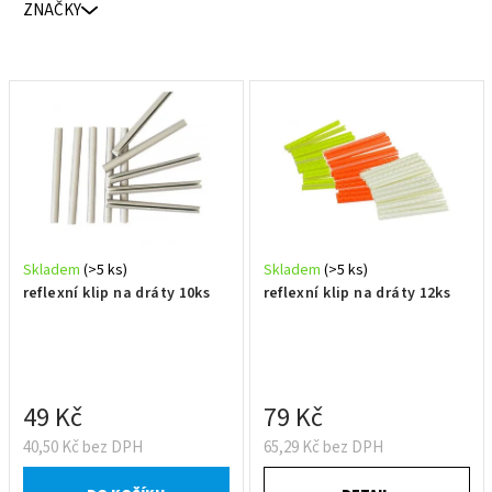
ZNAČKY
r
o
d
V
u
ý
k
p
t
i
ů
s
p
r
Skladem
(>5 ks)
Skladem
(>5 ks)
o
reflexní klip na dráty 10ks
reflexní klip na dráty 12ks
d
u
k
t
49 Kč
79 Kč
ů
40,50 Kč bez DPH
65,29 Kč bez DPH