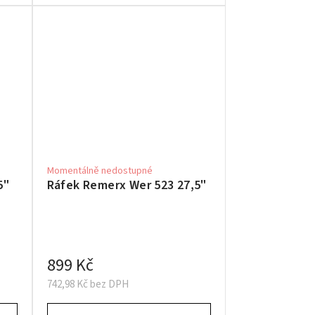
Momentálně nedostupné
5"
Ráfek Remerx Wer 523 27,5"
899 Kč
742,98 Kč bez DPH