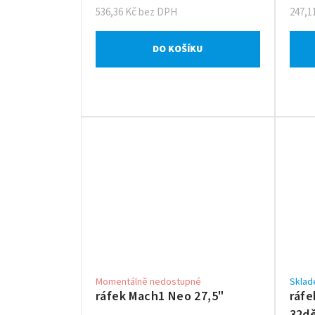
536,36 Kč bez DPH
247,1
DO KOŠÍKU
Momentálně nedostupné
Sklad
ráfek Mach1 Neo 27,5"
ráfe
32d