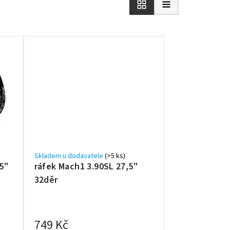
Skladem u dodavatele
(>5 ks)
,5"
ráfek Mach1 3.90SL 27,5"
32děr
749 Kč