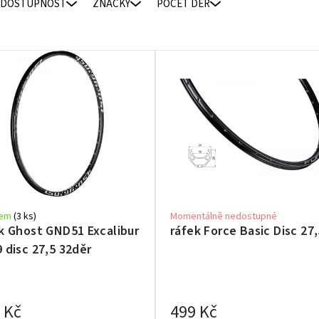
DOSTUPNOST
ZNAČKY
POČET DĚR
dem
(3 ks)
Momentálně nedostupné
k Ghost GND51 Excalibur
ráfek Force Basic Disc 27
 disc 27,5 32děr
 Kč
499 Kč