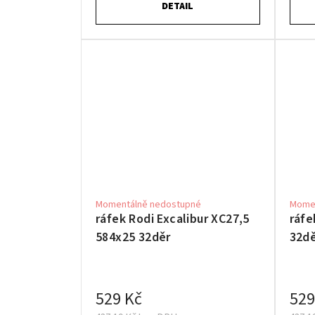
DETAIL
Momentálně nedostupné
Momen
ráfek Rodi Excalibur XC27,5
ráfe
584x25 32děr
32d
529 Kč
529