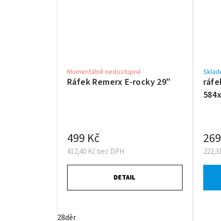
Momentálně nedostupné
Sklad
Ráfek Remerx E-rocky 29"
ráfe
584x
499 Kč
269
412,40 Kč bez DPH
222,3
DETAIL
28děr