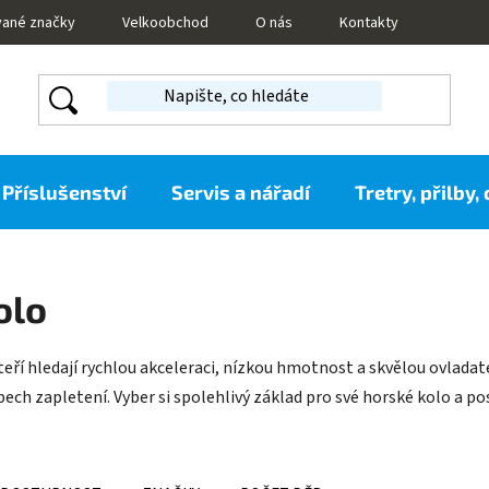
vané značky
Velkoobchod
O nás
Kontakty
Příslušenství
Servis a nářadí
Tretry, přilby,
olo
kteří hledají rychlou akceleraci, nízkou hmotnost a skvělou ovlad
 typech zapletení. Vyber si spolehlivý základ pro své horské kolo a 