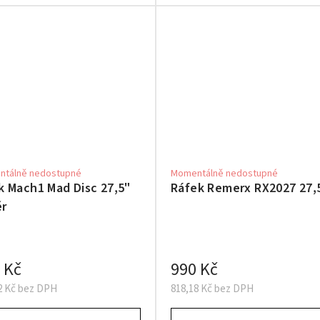
tálně nedostupné
Momentálně nedostupné
k Mach1 Mad Disc 27,5"
Ráfek Remerx RX2027 27,
ěr
 Kč
990 Kč
2 Kč bez DPH
818,18 Kč bez DPH