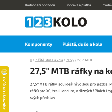
Přejít
Hodnocení obchodu
Doprava a platba
Prodá
na
obsah
Komponenty
Pláště, duše a kola
Domů
/
Pláště, duše a kola
/
Ráfky
/
27,5" MTB
27,5" MTB ráfky na k
27,5" MTB ráfky jsou ideální volbou pro jezdce, 
ráfků pro XC, trail i enduro, v různých šířkách i
svých představ.
Ř