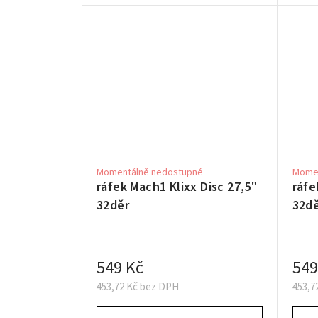
Momentálně nedostupné
Momen
ráfek Mach1 Klixx Disc 27,5"
ráfe
32děr
32d
549 Kč
549
453,72 Kč bez DPH
453,7