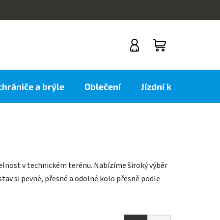
NÁKUPNÍ
KOŠÍK
 chrániče a brýle
Oblečení
Jízdní kola
Nov
atelnost v technickém terénu. Nabízíme široký výběr
postav si pevné, přesné a odolné kolo přesně podle