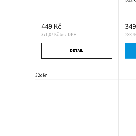
449 Kč
349
371,07 Kč bez DPH
288,4
DETAIL
32děr