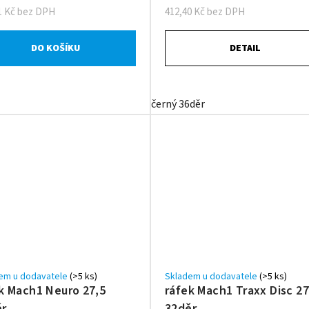
1 Kč bez DPH
412,40 Kč bez DPH
DO KOŠÍKU
DETAIL
černý 36děr
em u dodavatele
(>5 ks)
Skladem u dodavatele
(>5 ks)
k Mach1 Neuro 27,5
ráfek Mach1 Traxx Disc 27
ěr
32děr