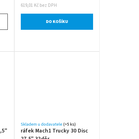
619,01 Kč bez DPH
DO KOŠÍKU
Skladem u dodavatele
(>5 ks)
,5"
ráfek Mach1 Trucky 30 Disc
27,5" 32děr