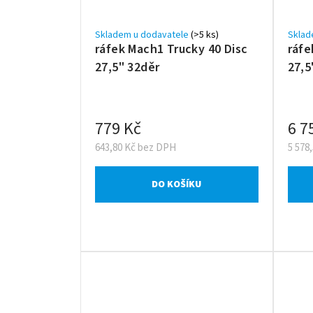
Skladem u dodavatele
(>5 ks)
Sklad
ráfek Mach1 Trucky 40 Disc
ráfe
27,5" 32děr
27,
779 Kč
6 7
643,80 Kč bez DPH
5 578
DO KOŠÍKU