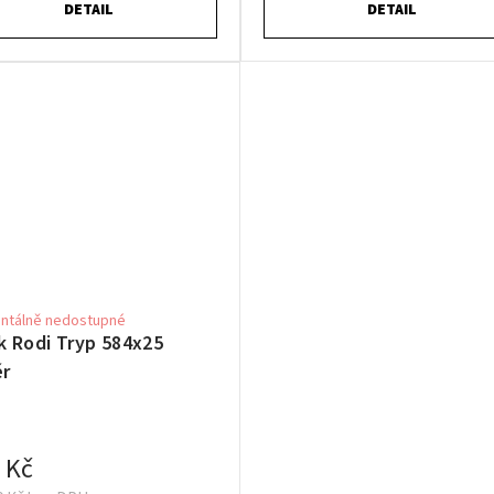
DETAIL
DETAIL
tálně nedostupné
k Rodi Tryp 584x25
ěr
 Kč