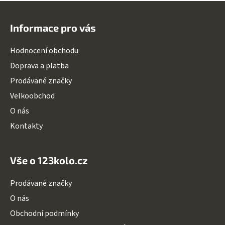
Z
á
Informace pro vás
p
a
Hodnocení obchodu
t
Doprava a platba
í
Prodávané značky
Velkoobchod
O nás
Kontakty
Vše o 123kolo.cz
Prodávané značky
O nás
Obchodní podmínky