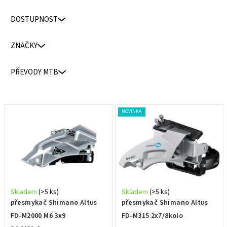
n
DOSTUPNOST
í
p
ZNAČKY
r
o
PŘEVODY MTB
d
u
k
V
NOVINKA
t
ý
ů
p
i
s
p
r
Skladem
(>5 ks)
Skladem
(>5 ks)
o
přesmykač Shimano Altus
přesmykač Shimano Altus
d
FD-M2000 M6 3x9
FD-M315 2x7/8kolo