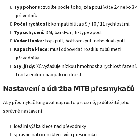
Typ pohonu:
zvolte podle toho, zda používáte 2× nebo 3×
převodník.
Počet rychlostí:
kompatibilita s 9 / 10 / 11 rychlostmi.
Typ uchycení:
DM, band-on, E-type apod.
Vedení lanka:
top-pull, bottom-pull nebo dual-pull.
Kapacita klece:
musí odpovídat rozdílu zubů mezi
převodníky.
Styl jízdy:
XC vyžaduje nízkou hmotnost a rychlost řazení,
trail a enduro naopak odolnost.
Nastavení a údržba MTB přesmykačů
Aby přesmykač fungoval naprosto precizně, je důležité jeho
správné nastavení:
ideální výška klece nad převodníky
správné natočení klece vůči převodníku