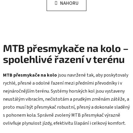
k
NAHORU
á
o
d
v
a
á
n
c
í
í
p
MTB přesmykače na kolo –
r
v
spolehlivé řazení v terénu
k
y
v
MTB přesmykače na kolo
jsou navržené tak, aby poskytovaly
ý
rychlé, přesné a odolné řazení mezi předními převodníky i v
p
i
nejnáročnějším terénu. Systémy horských kol jsou vystaveny
s
neustálým vibracím, nečistotám a prudkým změnám zátěže, a
u
proto musí být přesmykač robustní, přesný a dokonale sladěný
s pohonem kola. Správně zvolený MTB přesmykač výrazně
ovlivňuje plynulost jízdy, efektivitu šlapání i celkový komfort.