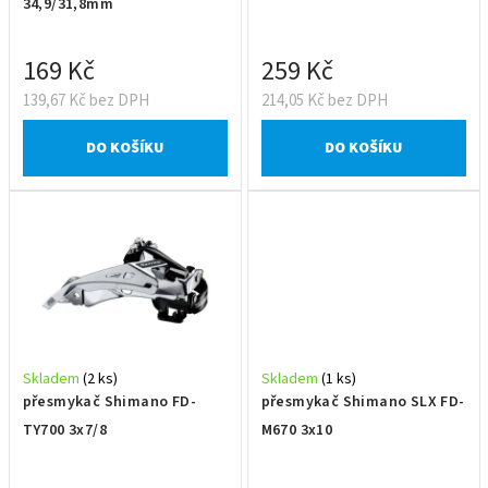
u
34,9/31,8mm
k
t
169 Kč
259 Kč
ů
139,67 Kč bez DPH
214,05 Kč bez DPH
DO KOŠÍKU
DO KOŠÍKU
Skladem
(2 ks)
Skladem
(1 ks)
přesmykač Shimano FD-
přesmykač Shimano SLX FD-
TY700 3x7/8
M670 3x10