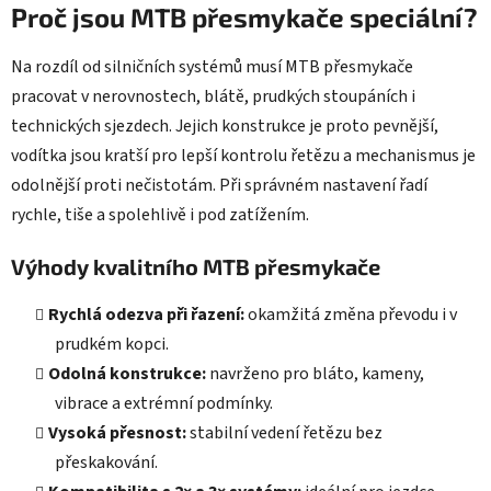
Proč jsou MTB přesmykače speciální?
Na rozdíl od silničních systémů musí MTB přesmykače
pracovat v nerovnostech, blátě, prudkých stoupáních i
technických sjezdech. Jejich konstrukce je proto pevnější,
vodítka jsou kratší pro lepší kontrolu řetězu a mechanismus je
odolnější proti nečistotám. Při správném nastavení řadí
rychle, tiše a spolehlivě i pod zatížením.
Výhody kvalitního MTB přesmykače
Rychlá odezva při řazení:
okamžitá změna převodu i v
prudkém kopci.
Odolná konstrukce:
navrženo pro bláto, kameny,
vibrace a extrémní podmínky.
Vysoká přesnost:
stabilní vedení řetězu bez
přeskakování.