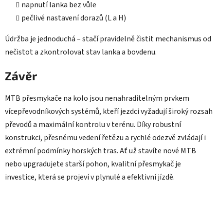
napnutí lanka bez vůle
pečlivé nastavení dorazů (L a H)
Údržba je jednoduchá – stačí pravidelně čistit mechanismus od
nečistot a zkontrolovat stav lanka a bovdenu.
Závěr
MTB přesmykače na kolo jsou nenahraditelným prvkem
vícepřevodníkových systémů, kteří jezdci vyžadují široký rozsah
převodů a maximální kontrolu v terénu. Díky robustní
konstrukci, přesnému vedení řetězu a rychlé odezvě zvládají i
extrémní podmínky horských tras. Ať už stavíte nové MTB
nebo upgradujete starší pohon, kvalitní přesmykač je
investice, která se projeví v plynulé a efektivní jízdě.