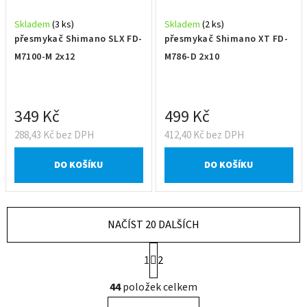
Skladem
(3 ks)
Skladem
(2 ks)
přesmykač Shimano SLX FD-
přesmykač Shimano XT FD-
M7100-M 2x12
M786-D 2x10
349 Kč
499 Kč
288,43 Kč bez DPH
412,40 Kč bez DPH
DO KOŠÍKU
DO KOŠÍKU
NAČÍST 20 DALŠÍCH
S
1
2
t
r
O
44
položek celkem
á
v
n
l