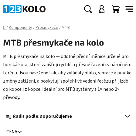
Přejít
na
Hledat
NÁKUP
obsah
KOŠÍK
Domů
/
Komponenty
/
Přesmykače
/
MTB
MTB přesmykače na kolo
MTB přesmykače na kolo — odolné přední měniče určené pro
horská kola, které zajišťují rychlé a přesné řazení i v náročném
terénu. Jsou navržené tak, aby zvládaly bláto, vibrace a prudké
změny zatížení, a poskytují spolehlivé vedení řetězu při jízdě
do kopce i z kopce. Ideální pro MTB systémy s 1× nebo 2×
převody.
Ř
Řadit podle:
Doporučujeme
a
z
CENA
e