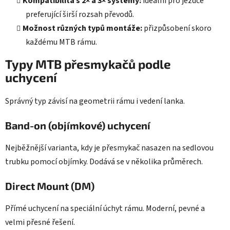
Kompatibilita s 2× a 3× systémy:
ideální pro jezdce
preferující širší rozsah převodů.
Možnost různých typů montáže:
přizpůsobení skoro
každému MTB rámu.
Typy MTB přesmykačů podle
uchycení
Správný typ závisí na geometrii rámu i vedení lanka.
Band-on (objímkové) uchycení
Nejběžnější varianta, kdy je přesmykač nasazen na sedlovou
trubku pomocí objímky. Dodává se v několika průměrech.
Direct Mount (DM)
Přímé uchycení na speciální úchyt rámu. Moderní, pevné a
velmi přesné řešení.