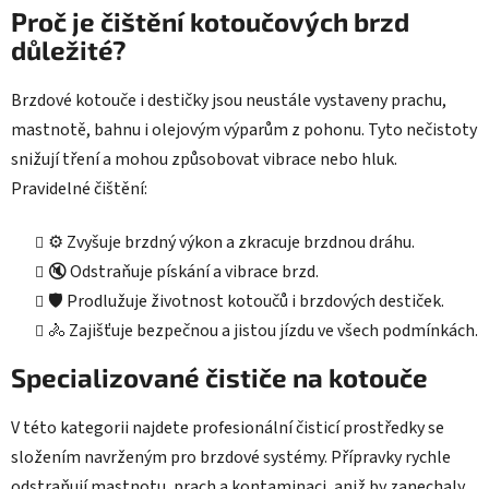
u
Proč je čištění kotoučových brzd
důležité?
Brzdové kotouče i destičky jsou neustále vystaveny prachu,
mastnotě, bahnu i olejovým výparům z pohonu. Tyto nečistoty
snižují tření a mohou způsobovat vibrace nebo hluk.
Pravidelné čištění:
⚙️ Zvyšuje brzdný výkon a zkracuje brzdnou dráhu.
🔇 Odstraňuje pískání a vibrace brzd.
🛡️ Prodlužuje životnost kotoučů i brzdových destiček.
🚴 Zajišťuje bezpečnou a jistou jízdu ve všech podmínkách.
Specializované čističe na kotouče
V této kategorii najdete profesionální čisticí prostředky se
složením navrženým pro brzdové systémy. Přípravky rychle
odstraňují mastnotu, prach a kontaminaci, aniž by zanechaly