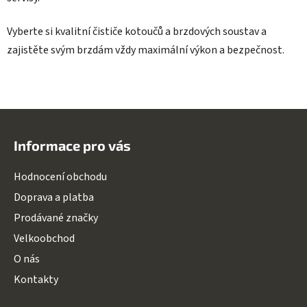
Vyberte si kvalitní čističe kotoučů a brzdových soustav a
zajistěte svým brzdám vždy maximální výkon a bezpečnost.
Z
á
Informace pro vás
p
a
Hodnocení obchodu
t
Doprava a platba
í
Prodávané značky
Velkoobchod
O nás
Kontakty