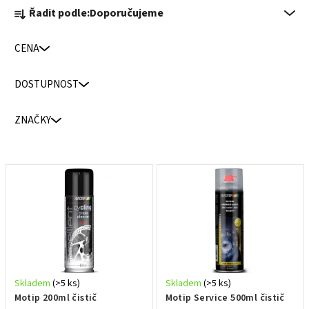
Ř
Řadit podle:
Doporučujeme
a
z
CENA
e
n
DOSTUPNOST
í
p
ZNAČKY
r
o
d
V
u
ý
k
p
t
i
ů
s
p
r
Skladem
(>5 ks)
Skladem
(>5 ks)
o
Motip 200ml čistič
Motip Service 500ml čistič