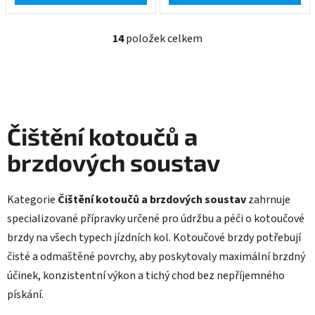
14
položek celkem
O
v
l
á
d
a
Čištění kotoučů a
c
í
brzdových soustav
p
r
v
Kategorie
Čištění kotoučů a brzdových soustav
zahrnuje
k
specializované přípravky určené pro údržbu a péči o kotoučové
y
brzdy na všech typech jízdních kol. Kotoučové brzdy potřebují
v
čisté a odmaštěné povrchy, aby poskytovaly maximální brzdný
ý
účinek, konzistentní výkon a tichý chod bez nepříjemného
p
i
pískání.
s