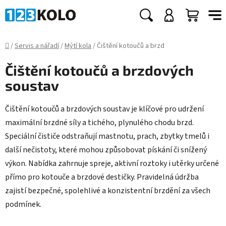
Přejít
na
Hledat
NÁKUP
obsah
KOŠÍK
Domů
/
Servis a nářadí
/
Mýtí kola
/
Čištění kotoučů a brzd
Čištění kotoučů a brzdových
soustav
Čištění kotoučů a brzdových soustav je klíčové pro udržení
maximální brzdné síly a tichého, plynulého chodu brzd.
Speciální čističe odstraňují mastnotu, prach, zbytky tmelů i
další nečistoty, které mohou způsobovat pískání či snížený
výkon. Nabídka zahrnuje spreje, aktivní roztoky i utěrky určené
přímo pro kotouče a brzdové destičky. Pravidelná údržba
zajistí bezpečné, spolehlivé a konzistentní brzdění za všech
podmínek.