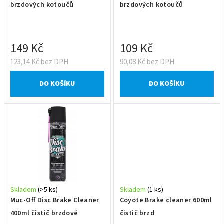
d
brzdových kotoučů
brzdových kotoučů
u
k
t
149 Kč
109 Kč
ů
123,14 Kč bez DPH
90,08 Kč bez DPH
DO KOŠÍKU
DO KOŠÍKU
Skladem
(>5 ks)
Skladem
(1 ks)
Muc-Off Disc Brake Cleaner
Coyote Brake cleaner 600ml
400ml čistič brzdové
čistič brzd