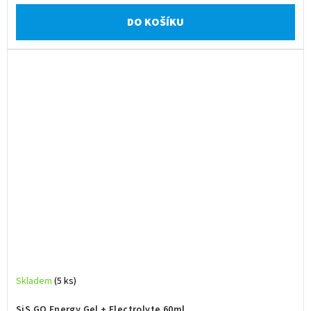
DO KOŠÍKU
Skladem
(5 ks)
SiS GO Energy Gel + Electrolyte 60ml