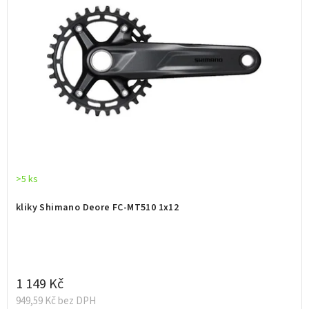
>5 ks
kliky Shimano Deore FC-MT510 1x12
1 149 Kč
949,59 Kč bez DPH