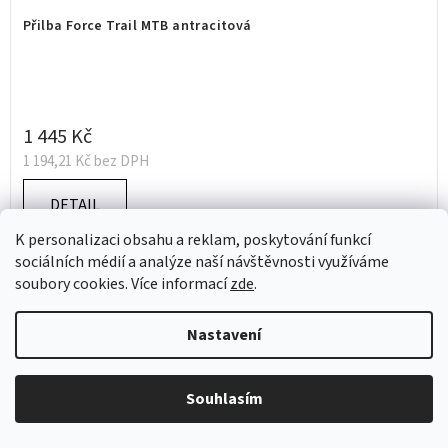
Přilba Force Trail MTB antracitová
1 445 Kč
1 194,21 Kč bez DPH
DETAIL
K personalizaci obsahu a reklam, poskytování funkcí
sociálních médií a analýze naší návštěvnosti využíváme
L-XL
S-M
XS/S
soubory cookies. Více informací
zde
.
Nastavení
Souhlasím