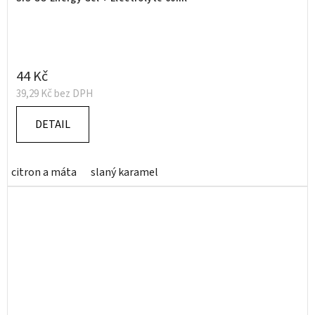
44 Kč
39,29 Kč bez DPH
DETAIL
citron a máta
slaný karamel