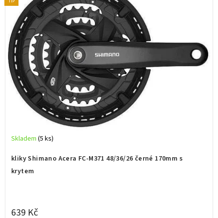
TIP
n
a
c
y
k
l
i
Skladem
(5 ks)
s
t
kliky Shimano Acera FC-M371 48/36/26 černé 170mm s
krytem
i
c
639 Kč
k