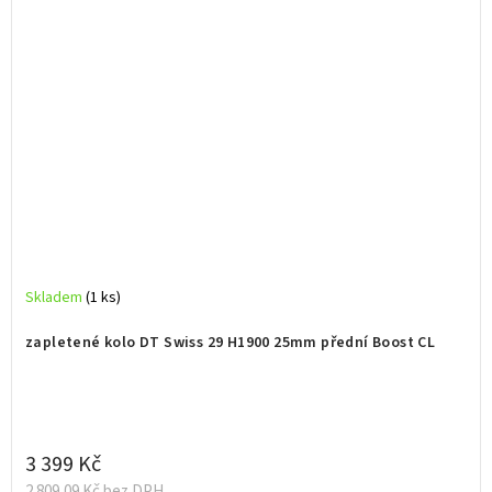
Skladem
(1 ks)
zapletené kolo DT Swiss 29 H1900 25mm přední Boost CL
3 399 Kč
2 809,09 Kč bez DPH