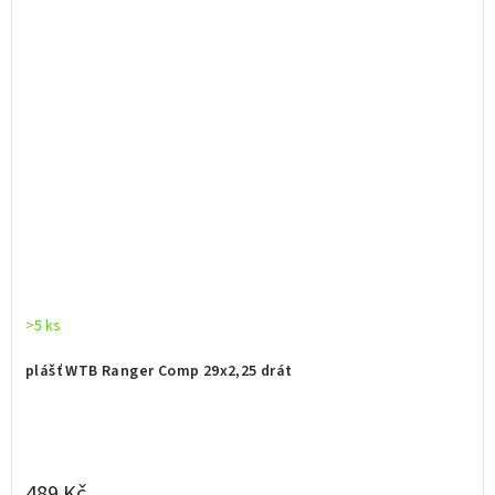
>5 ks
plášť WTB Ranger Comp 29x2,25 drát
489 Kč