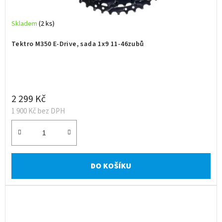
y
Skladem
(2 ks)
a
Tektro M350 E-Drive, sada 1x9 11-46zubů
v
y
b
2 299 Kč
a
1 900 Kč bez DPH
v
e
n
DO KOŠÍKU
í