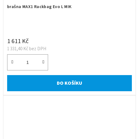
brašna MAX1 Rackbag Evo L MIK
1 611 Kč
1 331,40 Kč bez DPH
DO KOŠÍKU