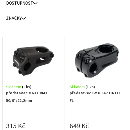
DOSTUPNOST
í
p
ZNAČKY
r
o
d
V
u
ý
k
p
t
i
ů
s
p
r
Skladem
(1 ks)
Skladem
(1 ks)
o
představec MAX1 BMX
představec BMX 34R ORTO
d
50/0°/22,2mm
FL
u
k
t
315 Kč
649 Kč