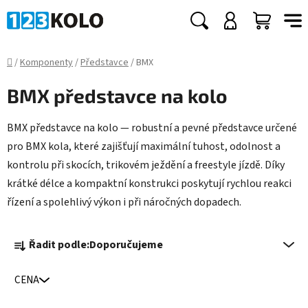
Přejít
na
Hledat
NÁKUP
obsah
KOŠÍK
Domů
/
Komponenty
/
Představce
/
BMX
BMX představce na kolo
BMX představce na kolo — robustní a pevné představce určené
pro BMX kola, které zajišťují maximální tuhost, odolnost a
kontrolu při skocích, trikovém ježdění a freestyle jízdě. Díky
krátké délce a kompaktní konstrukci poskytují rychlou reakci
řízení a spolehlivý výkon i při náročných dopadech.
Ř
Řadit podle:
Doporučujeme
a
z
CENA
e
n