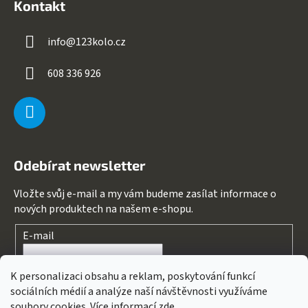
Kontakt
info
@
123kolo.cz
608 336 926
Odebírat newsletter
Vložte svůj e-mail a my vám budeme zasílat informace o
nových produktech na našem e-shopu.
E-mail
Souhlasím s
podmínkami ochrany osobních údajů
K personalizaci obsahu a reklam, poskytování funkcí
sociálních médií a analýze naší návštěvnosti využíváme
PŘIHLÁSIT SE
soubory cookies. Více informací
zde
.