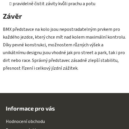
pravidelně čistit závity kvůli prachu a potu
Závěr
BMX představce na kolo jsou nepostradatelným prvkem pro
každého jezdce, který chce mít nad kolem maximální kontrolu.
Díky pevné konstrukci, možnostem různých výšek a
unikátnímu designu jsou vhodné jak pro street a park, tak i pro
dirt nebo race. Správný představec zásadně zlepší stabilitu,
přesnost řízení i celkový jízdní zážitek.
Z
á
Informace pro vás
p
a
Hodnocení obchodu
t