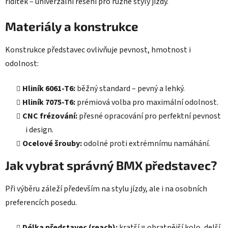
řídítek – univerzální řešení pro různé styly jízdy.
Materiály a konstrukce
Konstrukce představec ovlivňuje pevnost, hmotnost i
odolnost:
Hliník 6061-T6:
běžný standard – pevný a lehký.
Hliník 7075-T6:
prémiová volba pro maximální odolnost.
CNC frézování:
přesné opracování pro perfektní pevnost
i design.
Ocelové šrouby:
odolné proti extrémnímu namáhání.
Jak vybrat správný BMX představec?
Při výběru záleží především na stylu jízdy, ale i na osobních
preferencích posedu.
Délka představec (reach):
kratší = obratnější kolo, delší