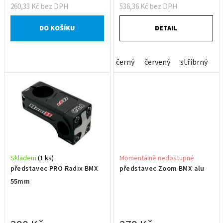
ů
260,33 Kč bez DPH
536,36 Kč bez DPH
DO KOŠÍKU
DETAIL
černý
červený
stříbrný
Skladem
(1 ks)
Momentálně nedostupné
představec PRO Radix BMX
představec Zoom BMX alu
55mm