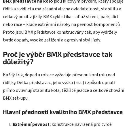
BMX představce na kolo
jsou klíčovým prvkem, který spojuje
ý
řídítka s vidlicí a má zásadní vliv na ovladatelnost, stabilitu a
p
celkový pocit z jízdy. BMX cyklistika – ať už street, park, dirt
i
s
nebo race – klade extrémní nároky na pevnost komponentů.
u
Proto jsou BMX představce konstruovány tak, aby vydržely
tvrdé dopady, vysoké zatížení a agresivní styl jízdy.
Proč je výběr BMX představce tak
důležitý?
Každý trik, dopad a rotace vyžaduje přesnou kontrolu nad
řídítky. Délka představec, jeho výška (rise) i způsob upnutí
přímo ovlivňují stabilitu kola, těžiště jezdce a celkové chování
BMX set-upu.
Hlavní přednosti kvalitního BMX představce
Extrémní pevnost:
konstrukce navržená pro tvrdé