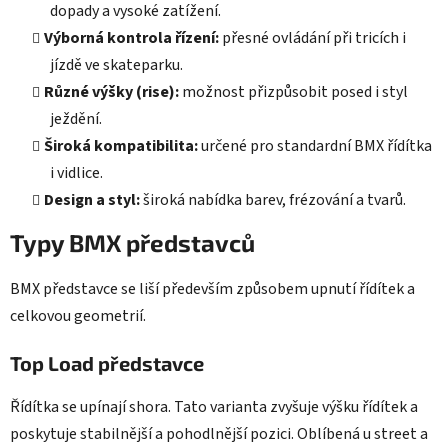
dopady a vysoké zatížení.
Výborná kontrola řízení:
přesné ovládání při tricích i
jízdě ve skateparku.
Různé výšky (rise):
možnost přizpůsobit posed i styl
ježdění.
Široká kompatibilita:
určené pro standardní BMX řídítka
i vidlice.
Design a styl:
široká nabídka barev, frézování a tvarů.
Typy BMX představců
BMX představce se liší především způsobem upnutí řídítek a
celkovou geometrií.
Top Load představce
Řídítka se upínají shora. Tato varianta zvyšuje výšku řídítek a
poskytuje stabilnější a pohodlnější pozici. Oblíbená u street a