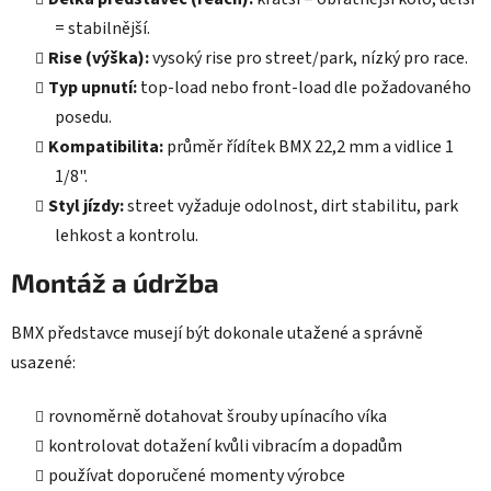
= stabilnější.
Rise (výška):
vysoký rise pro street/park, nízký pro race.
Typ upnutí:
top-load nebo front-load dle požadovaného
posedu.
Kompatibilita:
průměr řídítek BMX 22,2 mm a vidlice 1
1/8".
Styl jízdy:
street vyžaduje odolnost, dirt stabilitu, park
lehkost a kontrolu.
Montáž a údržba
BMX představce musejí být dokonale utažené a správně
usazené:
rovnoměrně dotahovat šrouby upínacího víka
kontrolovat dotažení kvůli vibracím a dopadům
používat doporučené momenty výrobce