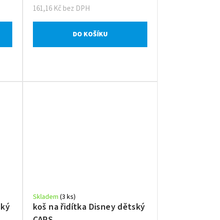
161,16 Kč bez DPH
DO KOŠÍKU
Skladem
(3 ks)
ský
koš na řidítka Disney dětský
CARS