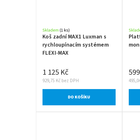
Skladem
(1 ks)
Skla
Koš zadní MAX1 Luxman s
Plat
rychloupínacím systémem
mont
FLEXI-MAX
1 125 Kč
599
929,75 Kč bez DPH
495,0
DO KOŠÍKU