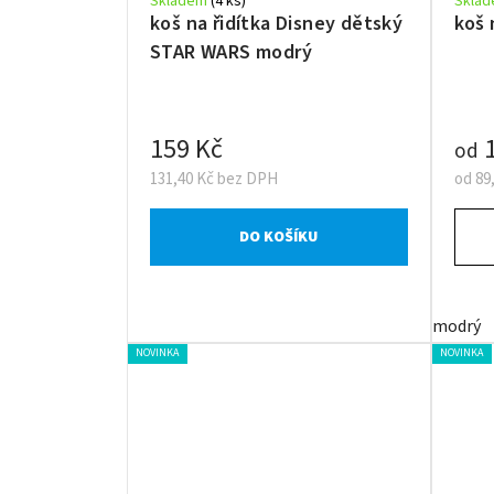
Skladem
(4 ks)
Skla
koš na řidítka Disney dětský
koš 
STAR WARS modrý
159 Kč
1
od
131,40 Kč bez DPH
od 89
DO KOŠÍKU
modrý
NOVINKA
NOVINKA