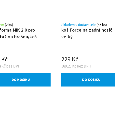
dem
(2 ks)
Skladem u dodavatele
(>5 ks)
forma MIK 2.0 pro
koš Force na zadní nosič
áž na brašnu/koš
velký
 Kč
229 Kč
4 Kč bez DPH
189,26 Kč bez DPH
DO KOŠÍKU
DO KOŠÍKU