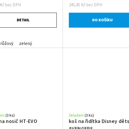
 Kč bez DPH
245,45 Kč bez DPH
DETAIL
DO KOŠÍKU
růžový
zelený
dem
(3 ks)
Skladem
(3 ks)
na nosič HT-EVO
koš na řidítka Disney dět
AVENGERS