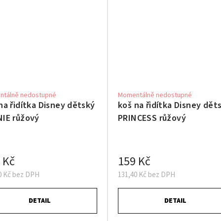
tálně nedostupné
Momentálně nedostupné
na řidítka Disney dětský
koš na řidítka Disney dět
IE růžový
PRINCESS růžový
 Kč
159 Kč
0 Kč bez DPH
131,40 Kč bez DPH
DETAIL
DETAIL