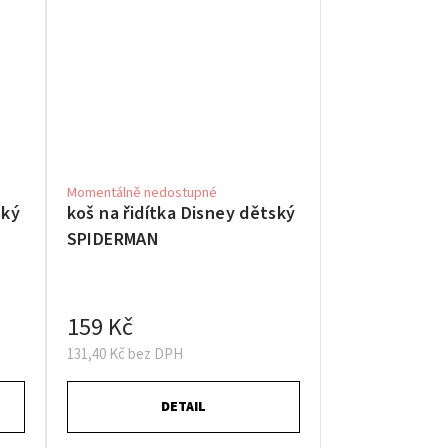
Momentálně nedostupné
ský
koš na řidítka Disney dětský
SPIDERMAN
159 Kč
131,40 Kč bez DPH
DETAIL