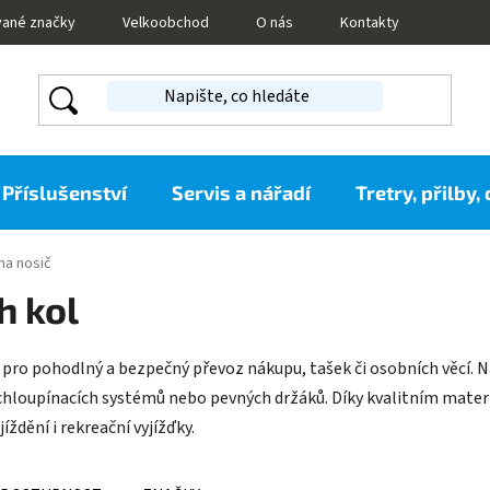
vané značky
Velkoobchod
O nás
Kontakty
Příslušenství
Servis a nářadí
Tretry, přilby,
na nosič
h kol
m pro pohodlný a bezpečný převoz nákupu, tašek či osobních věcí. 
chloupínacích systémů nebo pevných držáků. Díky kvalitním materi
ždění i rekreační vyjížďky.