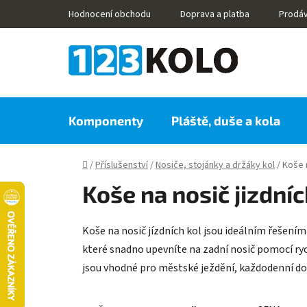
Přejít
Hodnocení obchodu
Doprava a platba
Prodá
na
obsah
Komponenty
Pláště, duše a kola
Domů
/
Příslušenství
/
Nosiče, stojánky a držáky kol
/
Koše 
Koše na nosič jizdníc
Koše na nosič jízdních kol jsou ideálním řešení
které snadno upevníte na zadní nosič pomocí ry
jsou vhodné pro městské ježdění, každodenní dojí
Ř