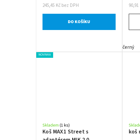
245,45 Kč bez DPH
90,91
DO KOŠÍKU
černý
NOVINKA
Skladem
(1 ks)
Skla
Koš MAX1 Street s
koš 
adaptérem MIK 2.0