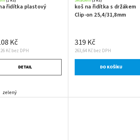
dem
(1 ks)
Skladem
(3 ks)
na řidítka plastový
koš na řidítka s držákem
Clip-on 25,4/31,8mm
08 Kč
319 Kč
,26 Kč bez DPH
263,64 Kč bez DPH
DETAIL
DO KOŠÍKU
zelený