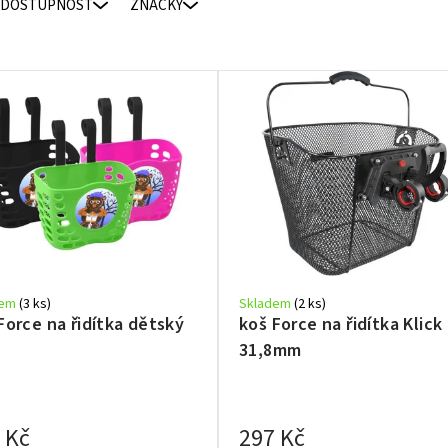
DOSTUPNOST
ZNAČKY
dem
(3 ks)
Skladem
(2 ks)
Force na řidítka dětský
koš Force na řidítka Klick
31,8mm
 Kč
297 Kč