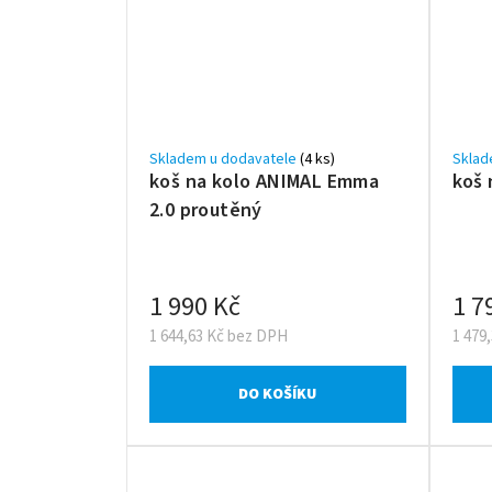
Skladem u dodavatele
(4 ks)
Sklad
koš na kolo ANIMAL Emma
koš 
2.0 proutěný
1 990 Kč
1 7
1 644,63 Kč bez DPH
1 479
DO KOŠÍKU