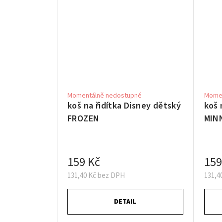
Momentálně nedostupné
Momen
koš na řidítka Disney dětský
koš 
FROZEN
MINN
159 Kč
159
131,40 Kč bez DPH
131,4
DETAIL