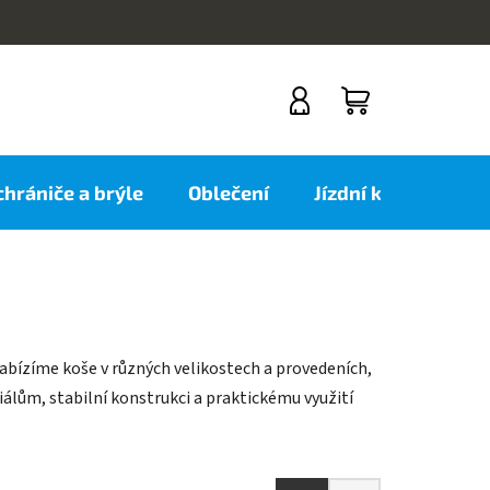
NÁKUPNÍ
KOŠÍK
 chrániče a brýle
Oblečení
Jízdní kola
Nov
Nabízíme koše v různých velikostech a provedeních,
álům, stabilní konstrukci a praktickému využití