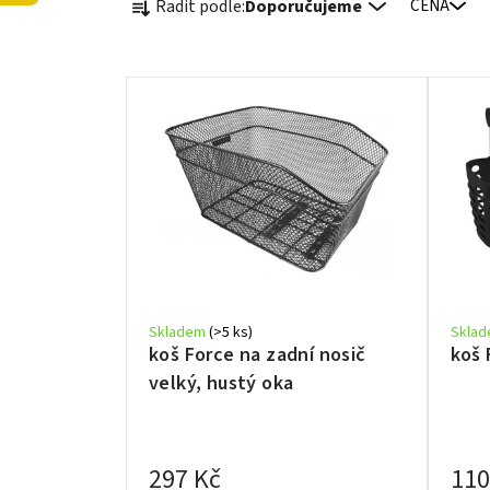
Řadit podle:
Doporučujeme
CENA
a
z
e
V
n
ý
í
p
p
i
r
s
o
p
d
r
u
o
k
d
t
Skladem
(>5 ks)
Skla
u
koš Force na zadní nosič
koš 
ů
k
velký, hustý oka
t
ů
297 Kč
110