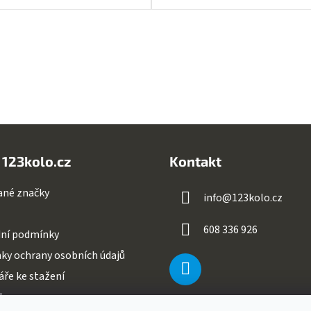
O
v
l
á
d
a
c
í
p
 123kolo.cz
Kontakt
r
v
ané značky
info
@
123kolo.cz
k
y
v
608 336 926
ní podmínky
ý
ky ochrany osobních údajů
p
i
ře ke stažení
s
ty
u