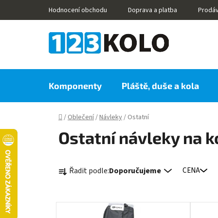
Přejít
Hodnocení obchodu
Doprava a platba
Prodá
na
obsah
Komponenty
Pláště, duše a kola
Domů
/
Oblečení
/
Návleky
/
Ostatní
Ostatní návleky na k
Ř
Řadit podle:
Doporučujeme
CENA
a
z
e
V
n