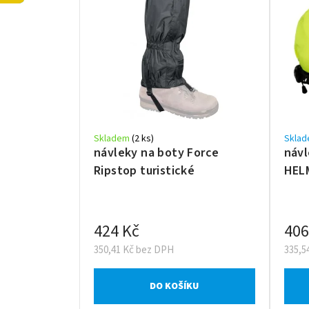
ý
í
p
p
i
r
s
o
p
d
r
u
o
k
d
t
Skladem
(2 ks)
Sklad
u
návleky na boty Force
návl
ů
k
Ripstop turistické
HEL
t
ů
424 Kč
406
350,41 Kč bez DPH
335,5
DO KOŠÍKU