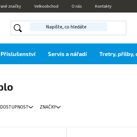
vané značky
Velkoobchod
O nás
Kontakty
Příslušenství
Servis a nářadí
Tretry, přilby,
olo
DOSTUPNOST
ZNAČKY