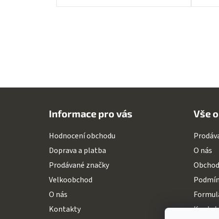
Z
á
Informace pro vás
Vše o
p
a
Hodnocení obchodu
Prodáv
t
Doprava a platba
O nás
í
Prodávané značky
Obchod
Velkoobchod
Podmín
O nás
Formulá
Kontakty
Kontak