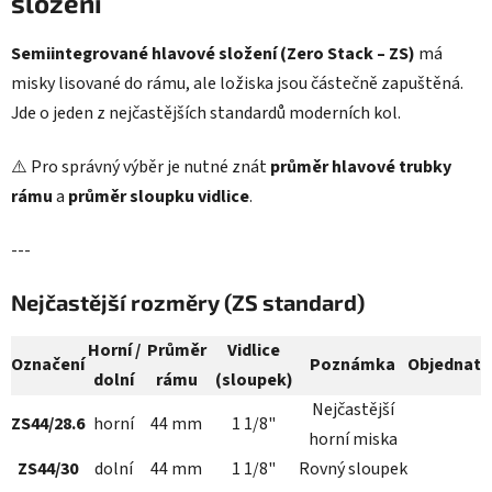
složení
Semiintegrované hlavové složení (Zero Stack – ZS)
má
misky lisované do rámu, ale ložiska jsou částečně zapuštěná.
Jde o jeden z nejčastějších standardů moderních kol.
⚠️ Pro správný výběr je nutné znát
průměr hlavové trubky
rámu
a
průměr sloupku vidlice
.
---
Nejčastější rozměry (ZS standard)
Horní /
Průměr
Vidlice
Označení
Poznámka
Objednat
dolní
rámu
(sloupek)
Nejčastější
ZS44/28.6
horní
44 mm
1 1/8"
horní miska
ZS44/30
dolní
44 mm
1 1/8"
Rovný sloupek