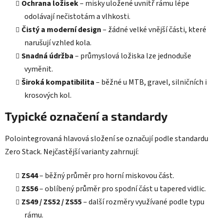
Ochrana ložisek
– misky uložené uvnitř rámu lépe
odolávají nečistotám a vlhkosti.
Čistý a moderní design
– žádné velké vnější části, které
narušují vzhled kola.
Snadná údržba
– průmyslová ložiska lze jednoduše
vyměnit.
Široká kompatibilita
– běžné u MTB, gravel, silničních i
krosových kol.
Typické označení a standardy
Polointegrovaná hlavová složení se označují podle standardu
Zero Stack. Nejčastější varianty zahrnují:
ZS44
– běžný průměr pro horní miskovou část.
ZS56
– oblíbený průměr pro spodní část u tapered vidlic.
ZS49 / ZS52 / ZS55
– další rozměry využívané podle typu
rámu.