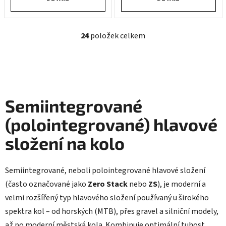
24
položek celkem
O
v
l
á
d
a
Semiintegrované
c
í
(polointegrované) hlavové
p
složení na kolo
r
v
k
Semiintegrované, neboli polointegrované hlavové složení
y
(často označované jako
Zero Stack
nebo
ZS
), je moderní a
v
ý
velmi rozšířený typ hlavového složení používaný u širokého
p
spektra kol – od horských (MTB), přes gravel a silniční modely,
i
až po moderní městská kola. Kombinuje optimální tuhost,