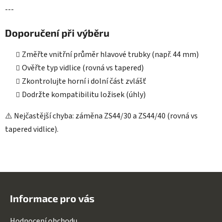
---
Doporučení při výběru
Změřte vnitřní průměr hlavové trubky (např. 44 mm)
Ověřte typ vidlice (rovná vs tapered)
Zkontrolujte horní i dolní část zvlášť
Dodržte kompatibilitu ložisek (úhly)
⚠️ Nejčastější chyba: záměna ZS44/30 a ZS44/40 (rovná vs
tapered vidlice).
Z
á
Informace pro vás
p
a
Hodnocení obchodu