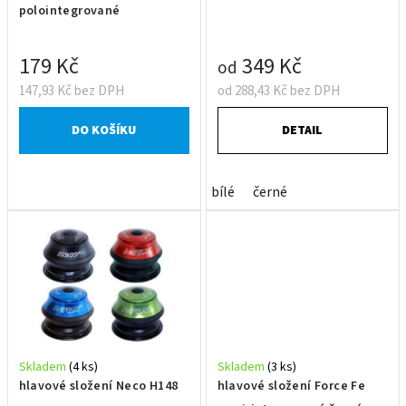
u
polointegrované
k
t
179 Kč
349 Kč
od
ů
147,93 Kč bez DPH
od 288,43 Kč bez DPH
DO KOŠÍKU
DETAIL
bílé
černé
Skladem
(4 ks)
Skladem
(3 ks)
hlavové složení Neco H148
hlavové složení Force Fe