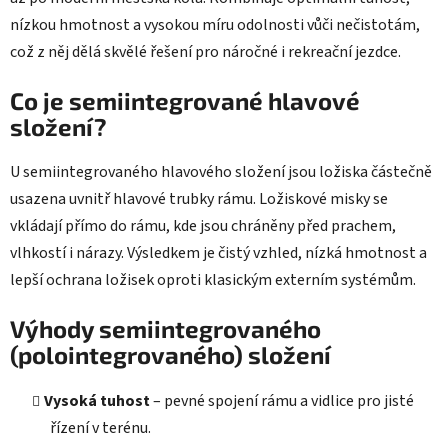
s
nízkou hmotnost a vysokou míru odolnosti vůči nečistotám,
u
což z něj dělá skvělé řešení pro náročné i rekreační jezdce.
Co je semiintegrované hlavové
složení?
U semiintegrovaného hlavového složení jsou ložiska částečně
usazena uvnitř hlavové trubky rámu. Ložiskové misky se
vkládají přímo do rámu, kde jsou chráněny před prachem,
vlhkostí i nárazy. Výsledkem je čistý vzhled, nízká hmotnost a
lepší ochrana ložisek oproti klasickým externím systémům.
Výhody semiintegrovaného
(polointegrovaného) složení
Vysoká tuhost
– pevné spojení rámu a vidlice pro jisté
řízení v terénu.