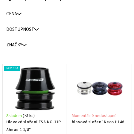
a
z
CENA
e
n
DOSTUPNOST
í
p
ZNAČKY
r
o
d
V
NOVINKA
u
ý
k
p
t
i
ů
s
p
r
Skladem
(>5 ks)
Momentálně nedostupné
o
Hlavové složení FSA NO.11P
hlavové složení Neco H146
d
Ahead 1 1/8''