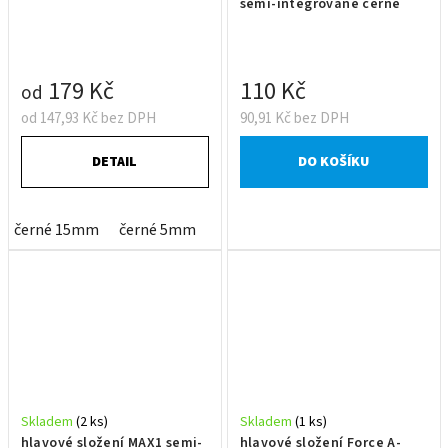
semi-integrované černé
179 Kč
110 Kč
od
od 147,93 Kč bez DPH
90,91 Kč bez DPH
DETAIL
DO KOŠÍKU
černé 15mm
černé 5mm
červené 5mm
modré 5mm
z
Skladem
(2 ks)
Skladem
(1 ks)
hlavové složení MAX1 semi-
hlavové složení Force A-