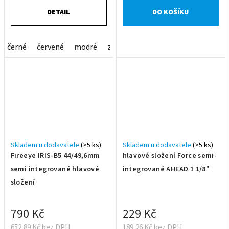
DETAIL
DO KOŠÍKU
černé
červené
modré
zlaté
Skladem u dodavatele
(>5 ks)
Skladem u dodavatele
(>5 ks)
Fireeye IRIS-B5 44/49,6mm
hlavové složení Force semi-
semi integrované hlavové
integrované AHEAD 1 1/8"
složení
790 Kč
229 Kč
652,89 Kč bez DPH
189,26 Kč bez DPH