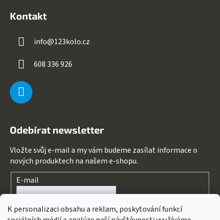
Kontakt
info
@
123kolo.cz
608 336 926
Odebírat newsletter
Vložte svůj e-mail a my vám budeme zasílat informace o
nových produktech na našem e-shopu.
E-mail
Souhlasím s
podmínkami ochrany osobních údajů
K personalizaci obsahu a reklam, poskytování funkcí