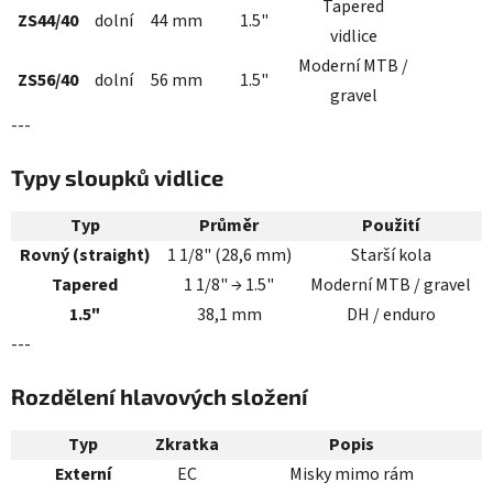
Tapered
ZS44/40
dolní
44 mm
1.5"
vidlice
Moderní MTB /
ZS56/40
dolní
56 mm
1.5"
gravel
---
Typy sloupků vidlice
Typ
Průměr
Použití
Rovný (straight)
1 1/8" (28,6 mm)
Starší kola
Tapered
1 1/8" → 1.5"
Moderní MTB / gravel
1.5"
38,1 mm
DH / enduro
---
Rozdělení hlavových složení
Typ
Zkratka
Popis
Externí
EC
Misky mimo rám