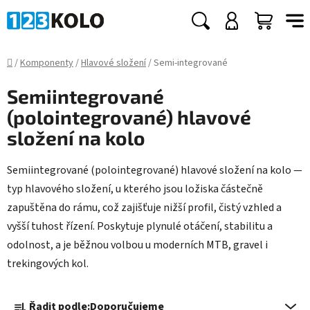
Přejít
na
Hledat
NÁKUP
obsah
KOŠÍK
Domů
/
Komponenty
/
Hlavové složení
/
Semi-integrované
Semiintegrované
(polointegrované) hlavové
složení na kolo
Semiintegrované (polointegrované) hlavové složení na kolo —
typ hlavového složení, u kterého jsou ložiska částečně
zapuštěna do rámu, což zajišťuje nižší profil, čistý vzhled a
vyšší tuhost řízení. Poskytuje plynulé otáčení, stabilitu a
odolnost, a je běžnou volbou u moderních MTB, gravel i
trekingových kol.
Ř
Řadit podle:
Doporučujeme