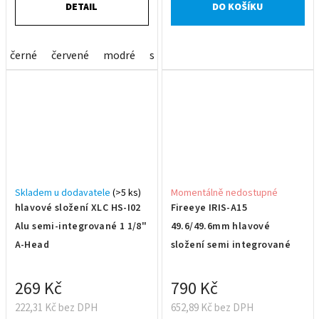
DETAIL
DO KOŠÍKU
černé
červené
modré
stříbrné
XTR
Skladem u dodavatele
(>5 ks)
Momentálně nedostupné
hlavové složení XLC HS-I02
Fireeye IRIS-A15
Alu semi-integrované 1 1/8"
49.6/49.6mm hlavové
A-Head
složení semi integrované
269 Kč
790 Kč
222,31 Kč bez DPH
652,89 Kč bez DPH