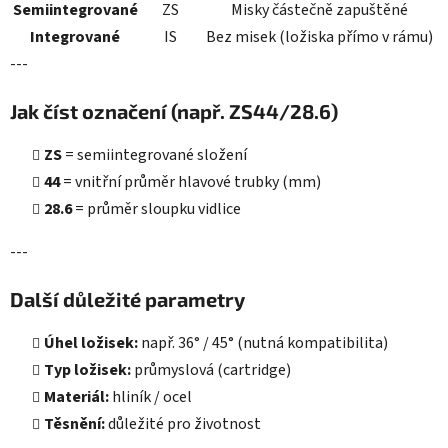
Semiintegrované
ZS
Misky částečně zapuštěné
Integrované
IS
Bez misek (ložiska přímo v rámu)
---
Jak číst označení (např. ZS44/28.6)
ZS
= semiintegrované složení
44
= vnitřní průměr hlavové trubky (mm)
28.6
= průměr sloupku vidlice
---
Další důležité parametry
Úhel ložisek:
např. 36° / 45° (nutná kompatibilita)
Typ ložisek:
průmyslová (cartridge)
Materiál:
hliník / ocel
Těsnění:
důležité pro životnost