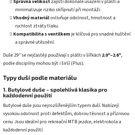
Správná velikost
zajistí dokonalé usazení v plášti a
minimalizuje riziko skřípnutí při montáži.
Vhodný materiál
ovlivňuje odolnost, hmotnost a
rychlost ztráty tlaku.
Kompatibilita s ventilkem
je klíčová pro snadné huštění
a správné utěsnění.
Duše 29" se nejčastěji používají s plášti v šířkách
2.0"–2.6"
,
podle disciplíny mohou být i širší (Plus).
Typy duší podle materiálu
1. Butylové duše – spolehlivá klasika pro
každodenní použití
Butylové duše jsou nejrozšířenějším typem duší. Nabízejí
vysokou odolnost proti defektům, dobrou těsnost a příznivou
cenu. Jsou ideální pro rekreační MTB jezdce, elektrokola a
každodenní použití.