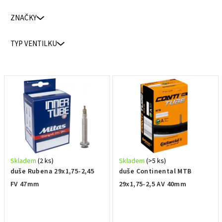
p
ZNAČKY
r
o
TYP VENTILKU
d
u
k
V
t
ý
ů
p
i
s
p
r
Skladem
(2 ks)
Skladem
(>5 ks)
o
duše Rubena 29x1,75-2,45
duše Continental MTB
d
FV 47mm
29x1,75-2,5 AV 40mm
u
k