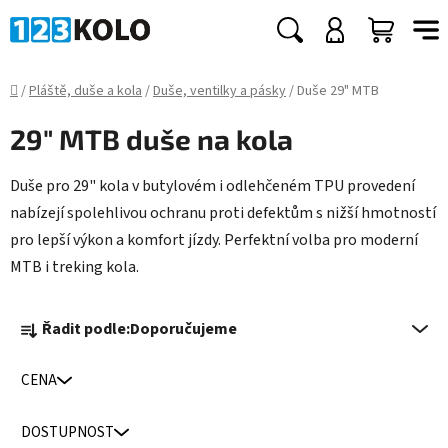
Přejít
na
Hledat
NÁKUP
obsah
KOŠÍK
Domů
/
Pláště, duše a kola
/
Duše, ventilky a pásky
/
Duše 29" MTB
29" MTB duše na kola
Duše pro 29" kola v butylovém i odlehčeném TPU provedení
nabízejí spolehlivou ochranu proti defektům s nižší hmotností
pro lepší výkon a komfort jízdy. Perfektní volba pro moderní
MTB i treking kola.
Ř
Řadit podle:
Doporučujeme
a
z
CENA
e
n
DOSTUPNOST
í