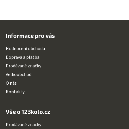
Z
á
Informace pro vás
p
a
Hodnocení obchodu
t
Doprava a platba
í
Prodávané značky
Velkoobchod
O nás
Kontakty
Vše o 123kolo.cz
Prodávané značky