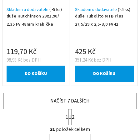
Skladem u dodavatele
(>5 ks)
Skladem u dodavatele
(>5 ks)
duše Hutchinson 29x1,90/
duše Tubolito MTB Plus
2,35 FV 48mm krabička
27,5/29 x 2,5-3,0 FV42
119,70 Kč
425 Kč
98,93 Kč bez DPH
351,24 Kč bez DPH
DO KOŠÍKU
DO KOŠÍKU
NAČÍST 7 DALŠÍCH
S
1
2
t
r
O
31
položek celkem
á
v
n
l