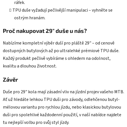
ráfek.
TPU duše vyžadují pečlivější manipulaci – vyhněte se
ostrým hranám.
Proč nakupovat 29" duše u nás?
Nabízíme kompletní výběr duší pro pláště 29" – od cenově
dostupných butylových až po ultralehké prémiové TPU duše.
Každý produkt pečlivě vybíráme s ohledem na odolnost,
kvalitu a dlouhou životnost.
Závěr
Duše pro 29" kola mají zásadní vliv na jízdní projev vašeho MTB.
Ať už hledáte lehkou TPU duši pro závody, odlehčenou butyl-
mélovou variantu pro rychlou jízdu, nebo klasickou butylovou
duši pro spolehlivé každodenní použití, v naší nabídce najdete
tu nejlepší volbu pro svůj styl jízdy.