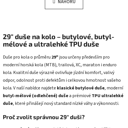
k
NAHORU
á
o
d
v
a
á
n
c
í
í
29" duše na kolo – butylové, butyl-
p
r
mélové a ultralehké TPU duše
v
k
Duše pro kola o průměru
29"
jsou určeny především pro
y
moderní horská kola (MTB), trailová, XC, maraton i enduro
v
kola. Kvalitní duše výrazně ovlivňuje jízdní komfort, valivý
ý
p
odpor, odolnost proti defektům i celkovou hmotnost vašeho
i
kola. V naší nabídce najdete
klasické butylové duše
, moderní
s
butyl-mélové (odlehčené) duše
a prémiové
TPU ultralehké
u
duše
, které přinášejí nový standard nízké váhy a výkonnosti.
Proč zvolit správnou 29" duši?