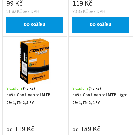
t
99 Kč
119 Kč
ů
81,82 Kč bez DPH
98,35 Kč bez DPH
DO KOŠÍKU
DO KOŠÍKU
Skladem
(>5 ks)
Skladem
(>5 ks)
duše Continental MTB
duše Continental MTB Light
29x1,75-2,5 FV
29x1,75-2,4 FV
119 Kč
189 Kč
od
od