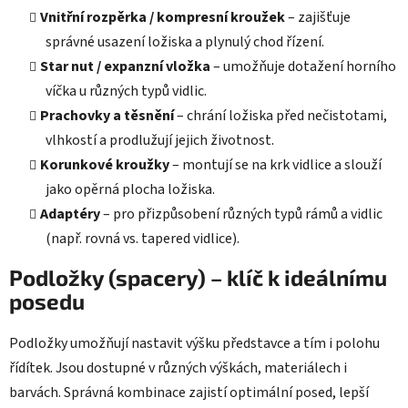
Vnitřní rozpěrka / kompresní kroužek
– zajišťuje
správné usazení ložiska a plynulý chod řízení.
Star nut / expanzní vložka
– umožňuje dotažení horního
víčka u různých typů vidlic.
Prachovky a těsnění
– chrání ložiska před nečistotami,
vlhkostí a prodlužují jejich životnost.
Korunkové kroužky
– montují se na krk vidlice a slouží
jako opěrná plocha ložiska.
Adaptéry
– pro přizpůsobení různých typů rámů a vidlic
(např. rovná vs. tapered vidlice).
Podložky (spacery) – klíč k ideálnímu
posedu
Podložky umožňují nastavit výšku představce a tím i polohu
řídítek. Jsou dostupné v různých výškách, materiálech i
barvách. Správná kombinace zajistí optimální posed, lepší