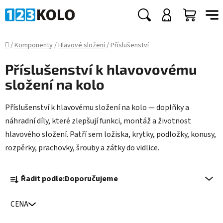
Přejít
na
Hledat
NÁKUP
obsah
KOŠÍK
Domů
/
Komponenty
/
Hlavové složení
/
Příslušenství
Příslušenství k hlavovovému
složení na kolo
Příslušenství k hlavovému složení na kolo — doplňky a
náhradní díly, které zlepšují funkci, montáž a životnost
hlavového složení. Patří sem ložiska, krytky, podložky, konusy,
rozpěrky, prachovky, šrouby a zátky do vidlice.
Ř
Řadit podle:
Doporučujeme
a
z
CENA
e