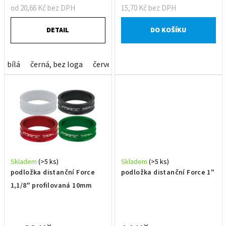
ů
od 20,66 Kč bez DPH
15,70 Kč bez DPH
DETAIL
DO KOŠÍKU
bílá
černá, bez loga
červená
modrá
zelená
Skladem
(>5 ks)
Skladem
(>5 ks)
podložka distanční Force
podložka distanční Force 1"
1,1/8" profilovaná 10mm