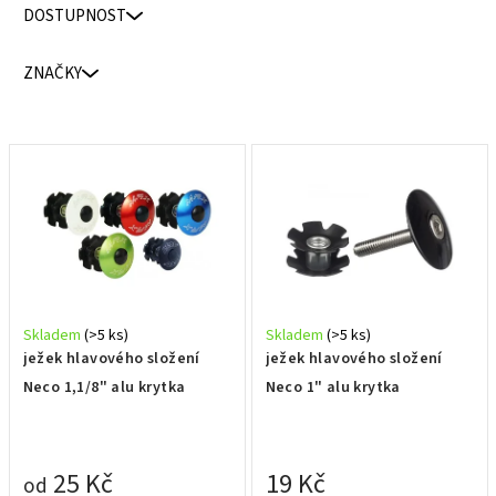
n
DOSTUPNOST
í
p
ZNAČKY
r
o
d
V
u
ý
k
p
t
i
ů
s
p
r
Skladem
(>5 ks)
Skladem
(>5 ks)
o
ježek hlavového složení
ježek hlavového složení
d
Neco 1,1/8" alu krytka
Neco 1" alu krytka
u
k
t
25 Kč
19 Kč
od