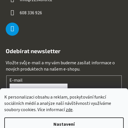
608 336 926
Odebírat newsletter
Vložte svůj e-mail a my vám budeme zasílat informace o
nových produktech na našem e-shopu.
E-mail
Souhlasím s
podmínkami ochrany osobních údajů
K personalizaci obsahu a reklam, poskytování funkcí
sociálních médií a analýze naší návštěvnosti využíváme
PŘIHLÁSIT SE
soubory cookies. Více informací
zde
.
Nastavení