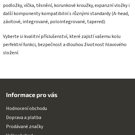
podložky, víčka, těsnění, korunkové kroužky, expanzní vložky i
další komponenty kompatibilní s různými standardy (A-head,
závitové, integrované, polointegrované, tapered).
Vyberte si kvalitní příslušenství, které zajistí vašemu kolu
perfektní funkci, bezpečnost a dlouhou životnost hlavového
složení.
Z
á
Informace pro vás
p
a
Hodnocení obchodu
t
Doprava a platba
í
Prodávané značky