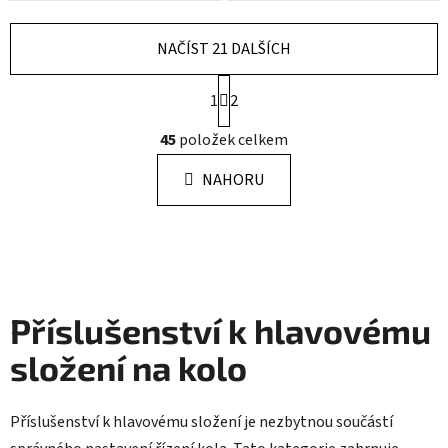
NAČÍST 21 DALŠÍCH
S
1
2
t
r
O
45
položek celkem
á
v
n
l
k
NAHORU
á
o
d
v
a
á
n
c
í
í
p
Příslušenství k hlavovému
r
v
složení na kolo
k
y
v
Příslušenství k hlavovému složení je nezbytnou součástí
ý