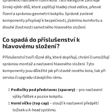
správného nastavení řízení kola. Tato kategorie zahrnuje
p
i
široký výběr dílů, které zajišťují hladký chod vidlice, přesné
s
řízení a správnou geometrii kokpitu. Správně zvolené
u
komponenty přispívají k bezpečnosti, jízdnímu komfortu a
dlouhé životnosti samotného hlavového složení.
Co spadá do příslušenství k
hlavovému složení?
Příslušenství tvoří různé díly, které doplňují, chrání či umožňují
správnou montáž a nastavení hlavového složení. Tyto
komponenty jsou důležité jak při stavbě nového kola, tak při
servisu či upgradu stávajícího rámu.
Podložky pod představec (spacery)
– pro nastavení
výšky řídítek a pozice kokpitu.
Horní víčko (top cap)
– slouží k nastavení předpětí
ložisek u A-head systému.