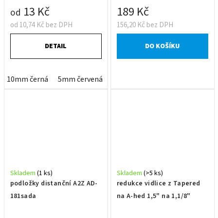
13 Kč
189 Kč
od
od 10,74 Kč bez DPH
156,20 Kč bez DPH
DETAIL
DO KOŠÍKU
10mm černá
5mm červená
5mm modrá
5mm zelená
Skladem
(1 ks)
Skladem
(>5 ks)
podložky distanční A2Z AD-
redukce vidlice z Tapered
181sada
na A-hed 1,5" na 1,1/8"