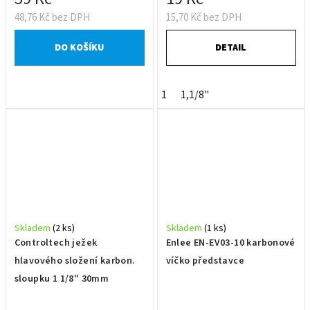
48,76 Kč bez DPH
15,70 Kč bez DPH
DO KOŠÍKU
DETAIL
1
1,1/8"
Skladem
(2 ks)
Skladem
(1 ks)
Controltech ježek
Enlee EN-EV03-10 karbonové
hlavového složení karbon.
víčko představce
sloupku 1 1/8" 30mm