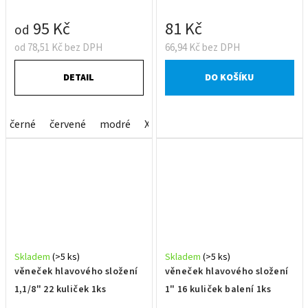
95 Kč
81 Kč
od
od 78,51 Kč bez DPH
66,94 Kč bez DPH
DETAIL
DO KOŠÍKU
černé
červené
modré
XTR
zelené
zlaté
Skladem
(>5 ks)
Skladem
(>5 ks)
věneček hlavového složení
věneček hlavového složení
1,1/8" 22 kuliček 1ks
1" 16 kuliček balení 1ks