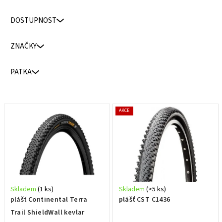
e
n
DOSTUPNOST
í
p
ZNAČKY
r
o
PATKA
d
u
k
V
AKCE
t
ý
ů
p
i
s
p
r
Skladem
(1 ks)
Skladem
(>5 ks)
o
plášť Continental Terra
plášť CST C1436
d
Trail ShieldWall kevlar