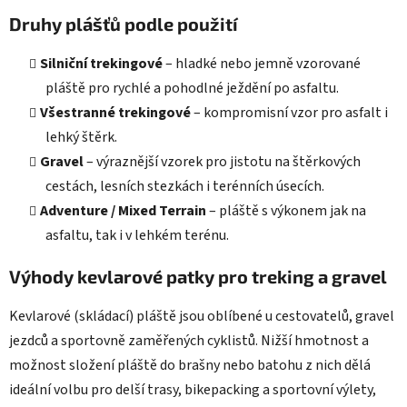
Druhy plášťů podle použití
Silniční trekingové
– hladké nebo jemně vzorované
pláště pro rychlé a pohodlné ježdění po asfaltu.
Všestranné trekingové
– kompromisní vzor pro asfalt i
lehký štěrk.
Gravel
– výraznější vzorek pro jistotu na štěrkových
cestách, lesních stezkách i terénních úsecích.
Adventure / Mixed Terrain
– pláště s výkonem jak na
asfaltu, tak i v lehkém terénu.
Výhody kevlarové patky pro treking a gravel
Kevlarové (skládací) pláště jsou oblíbené u cestovatelů, gravel
jezdců a sportovně zaměřených cyklistů. Nižší hmotnost a
možnost složení pláště do brašny nebo batohu z nich dělá
ideální volbu pro delší trasy, bikepacking a sportovní výlety,