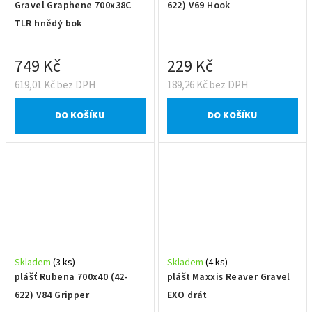
Gravel Graphene 700x38C
622) V69 Hook
TLR hnědý bok
749 Kč
229 Kč
619,01 Kč bez DPH
189,26 Kč bez DPH
DO KOŠÍKU
DO KOŠÍKU
Skladem
(3 ks)
Skladem
(4 ks)
plášť Rubena 700x40 (42-
plášť Maxxis Reaver Gravel
622) V84 Gripper
EXO drát