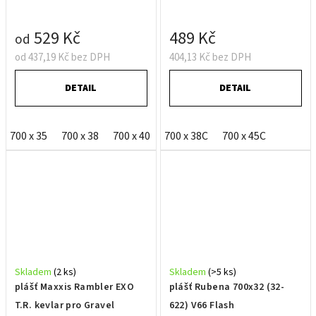
529 Kč
489 Kč
od
od 437,19 Kč bez DPH
404,13 Kč bez DPH
DETAIL
DETAIL
700 x 35
700 x 38
700 x 40
700 x 40 Excel 60TPI
700 x 38C
700 x 45C
Skladem
(2 ks)
Skladem
(>5 ks)
plášť Maxxis Rambler EXO
plášť Rubena 700x32 (32-
T.R. kevlar pro Gravel
622) V66 Flash