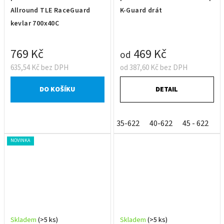
Allround TLE RaceGuard
K-Guard drát
kevlar 700x40C
769 Kč
469 Kč
od
635,54 Kč bez DPH
od 387,60 Kč bez DPH
DO KOŠÍKU
DETAIL
35-622
40-622
45 - 622
5
NOVINKA
Skladem
(>5 ks)
Skladem
(>5 ks)