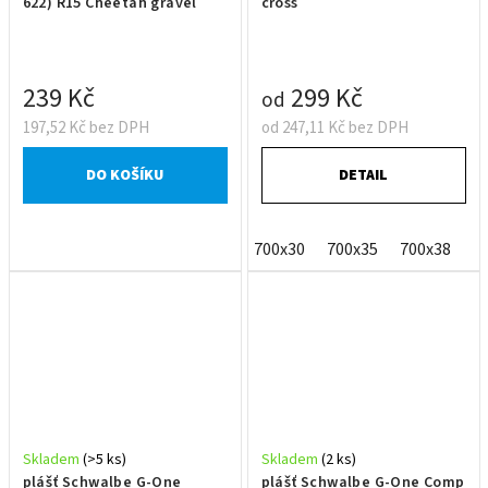
622) R15 Cheetah gravel
cross
239 Kč
299 Kč
od
197,52 Kč bez DPH
od 247,11 Kč bez DPH
DO KOŠÍKU
DETAIL
700x30
700x35
700x38
Skladem
(>5 ks)
Skladem
(2 ks)
plášť Schwalbe G-One
plášť Schwalbe G-One Comp