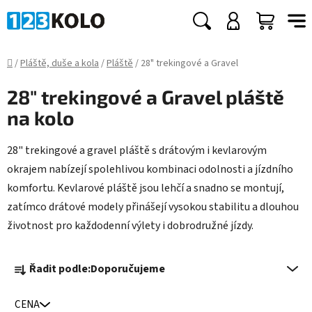
Přejít
na
Hledat
NÁKUP
obsah
KOŠÍK
Domů
/
Pláště, duše a kola
/
Pláště
/
28" trekingové a Gravel
28" trekingové a Gravel pláště
na kolo
28" trekingové a gravel pláště s drátovým i kevlarovým
okrajem nabízejí spolehlivou kombinaci odolnosti a jízdního
komfortu. Kevlarové pláště jsou lehčí a snadno se montují,
zatímco drátové modely přinášejí vysokou stabilitu a dlouhou
životnost pro každodenní výlety i dobrodružné jízdy.
Ř
Řadit podle:
Doporučujeme
a
z
CENA