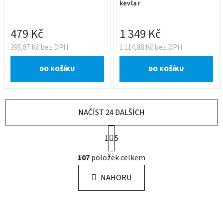
kevlar
479 Kč
1 349 Kč
395,87 Kč bez DPH
1 114,88 Kč bez DPH
DO KOŠÍKU
DO KOŠÍKU
NAČÍST 24 DALŠÍCH
S
1
5
t
r
O
107
položek celkem
á
v
n
l
k
NAHORU
á
o
d
v
a
á
n
c