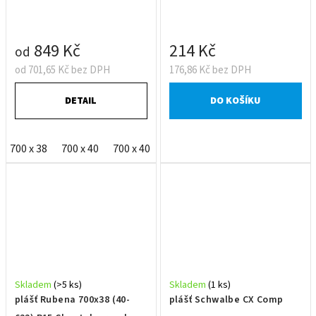
849 Kč
214 Kč
od
od 701,65 Kč bez DPH
176,86 Kč bez DPH
DETAIL
DO KOŠÍKU
700 x 38
700 x 40
700 x 40 OEM
Skladem
(>5 ks)
Skladem
(1 ks)
plášť Rubena 700x38 (40-
plášť Schwalbe CX Comp