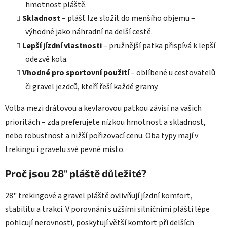
hmotnost pláště.
Skladnost
– plášť lze složit do menšího objemu –
výhodné jako náhradní na delší cestě.
Lepší jízdní vlastnosti
– pružnější patka přispívá k lepší
odezvě kola.
Vhodné pro sportovní použití
– oblíbené u cestovatelů
či gravel jezdců, kteří řeší každé gramy.
Volba mezi drátovou a kevlarovou patkou závisí na vašich
prioritách – zda preferujete nízkou hmotnost a skladnost,
nebo robustnost a nižší pořizovací cenu. Oba typy mají v
trekingu i gravelu své pevné místo.
Proč jsou 28" pláště důležité?
28" trekingové a gravel pláště ovlivňují jízdní komfort,
stabilitu a trakci. V porovnání s užšími silničními plášti lépe
pohlcují nerovnosti, poskytují větší komfort při delších