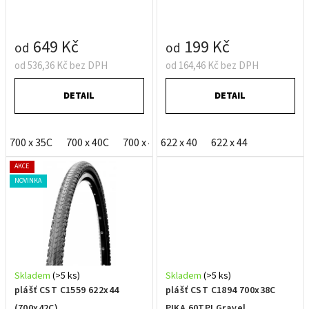
u
k
t
649 Kč
199 Kč
od
od
ů
od 536,36 Kč bez DPH
od 164,46 Kč bez DPH
DETAIL
DETAIL
700 x 35C
700 x 40C
700 x 45C
622 x 40
622 x 44
AKCE
NOVINKA
Skladem
(>5 ks)
Skladem
(>5 ks)
plášť CST C1559 622x44
plášť CST C1894 700x38C
(700x42C)
PIKA 60TPI Gravel