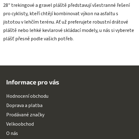
28" trekingové a gravel pláště představují všestranné řešení
pro cyklisty, kteří chtějí kombinovat výkon na asfaltu s
jistotou v lehčím terénu. Ať už preferujete robustní drátové
pláště nebo lehké kevlarové skládací modely, u nás si vyberete
plášť přesně podle vašich potřeb.
Z
á
Informace pro vás
p
a
Hodnocení obchodu
t
Doprava a platba
í
Prodávané značky
Velkoobchod
O nás