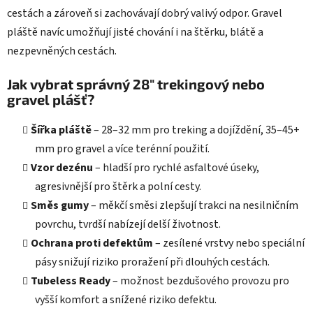
cestách a zároveň si zachovávají dobrý valivý odpor. Gravel
pláště navíc umožňují jisté chování i na štěrku, blátě a
nezpevněných cestách.
Jak vybrat správný 28" trekingový nebo
gravel plášť?
Šířka pláště
– 28–32 mm pro treking a dojíždění, 35–45+
mm pro gravel a více terénní použití.
Vzor dezénu
– hladší pro rychlé asfaltové úseky,
agresivnější pro štěrk a polní cesty.
Směs gumy
– měkčí směsi zlepšují trakci na nesilničním
povrchu, tvrdší nabízejí delší životnost.
Ochrana proti defektům
– zesílené vrstvy nebo speciální
pásy snižují riziko proražení při dlouhých cestách.
Tubeless Ready
– možnost bezdušového provozu pro
vyšší komfort a snížené riziko defektu.