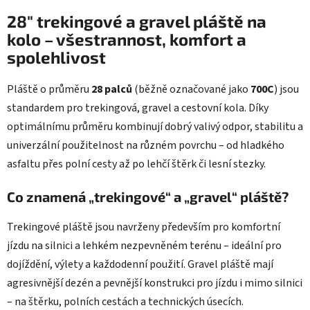
í
í
28" trekingové a gravel pláště na
p
r
kolo – všestrannost, komfort a
v
spolehlivost
k
y
Pláště o průměru
28 palců
(běžně označované jako
700C
) jsou
v
standardem pro trekingová, gravel a cestovní kola. Díky
ý
p
optimálnímu průměru kombinují dobrý valivý odpor, stabilitu a
i
univerzální použitelnost na různém povrchu – od hladkého
s
asfaltu přes polní cesty až po lehčí štěrk či lesní stezky.
u
Co znamená „trekingové“ a „gravel“ pláště?
Trekingové pláště jsou navrženy především pro komfortní
jízdu na silnici a lehkém nezpevněném terénu – ideální pro
dojíždění, výlety a každodenní použití. Gravel pláště mají
agresivnější dezén a pevnější konstrukci pro jízdu i mimo silnici
– na štěrku, polních cestách a technických úsecích.