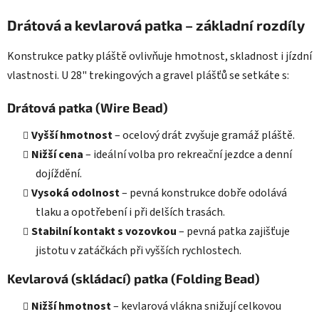
Drátová a kevlarová patka – základní rozdíly
Konstrukce patky pláště ovlivňuje hmotnost, skladnost i jízdní
vlastnosti. U 28" trekingových a gravel plášťů se setkáte s:
Drátová patka (Wire Bead)
Vyšší hmotnost
– ocelový drát zvyšuje gramáž pláště.
Nižší cena
– ideální volba pro rekreační jezdce a denní
dojíždění.
Vysoká odolnost
– pevná konstrukce dobře odolává
tlaku a opotřebení i při delších trasách.
Stabilní kontakt s vozovkou
– pevná patka zajišťuje
jistotu v zatáčkách při vyšších rychlostech.
Kevlarová (skládací) patka (Folding Bead)
Nižší hmotnost
– kevlarová vlákna snižují celkovou