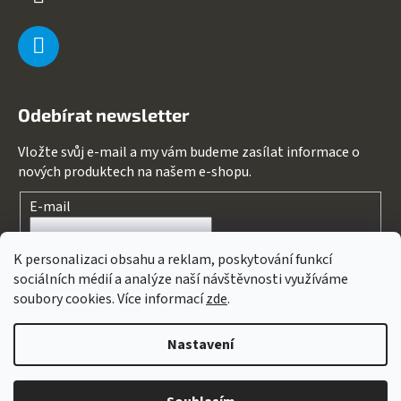
Odebírat newsletter
Vložte svůj e-mail a my vám budeme zasílat informace o
nových produktech na našem e-shopu.
E-mail
Souhlasím s
podmínkami ochrany osobních údajů
K personalizaci obsahu a reklam, poskytování funkcí
sociálních médií a analýze naší návštěvnosti využíváme
PŘIHLÁSIT SE
soubory cookies. Více informací
zde
.
Nastavení
Vytvořil Shoptet
&
PekneWeby
Copyright 2026
123kolo
. Všechna práva vyhrazena.
Upravit