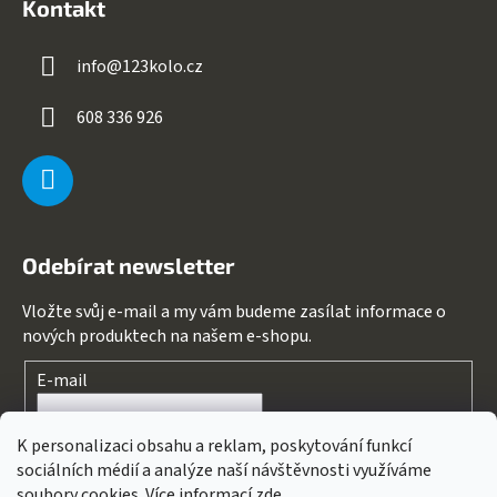
Kontakt
info
@
123kolo.cz
608 336 926
Odebírat newsletter
Vložte svůj e-mail a my vám budeme zasílat informace o
nových produktech na našem e-shopu.
E-mail
Souhlasím s
podmínkami ochrany osobních údajů
K personalizaci obsahu a reklam, poskytování funkcí
sociálních médií a analýze naší návštěvnosti využíváme
PŘIHLÁSIT SE
soubory cookies. Více informací
zde
.