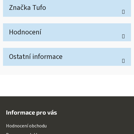
Značka
Tufo
Hodnocení
Ostatní informace
Z
á
Informace pro vás
p
a
Hodnocení obchodu
t