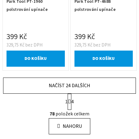
Park Tool PT-1960
Park Tool PT-468B
polstrování upínače
polstrování upínače
399 Kč
399 Kč
329,75 Kč bez DPH
329,75 Kč bez DPH
DO KOŠÍKU
DO KOŠÍKU
NAČÍST 24 DALŠÍCH
S
1
4
t
r
O
78
položek celkem
á
v
n
l
k
NAHORU
á
o
d
v