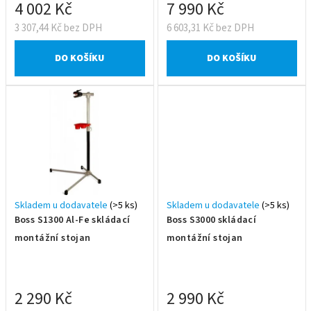
t
4 002 Kč
7 990 Kč
ů
3 307,44 Kč bez DPH
6 603,31 Kč bez DPH
DO KOŠÍKU
DO KOŠÍKU
Skladem u dodavatele
(>5 ks)
Skladem u dodavatele
(>5 ks)
Boss S1300 Al-Fe skládací
Boss S3000 skládací
montážní stojan
montážní stojan
2 290 Kč
2 990 Kč