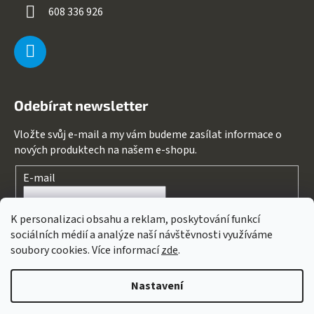
608 336 926
Odebírat newsletter
Vložte svůj e-mail a my vám budeme zasílat informace o
nových produktech na našem e-shopu.
E-mail
Souhlasím s
podmínkami ochrany osobních údajů
K personalizaci obsahu a reklam, poskytování funkcí
sociálních médií a analýze naší návštěvnosti využíváme
PŘIHLÁSIT SE
soubory cookies. Více informací
zde
.
Nastavení
Vytvořil Shoptet
&
PekneWeby