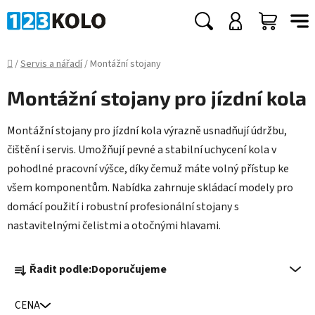
Přejít
na
Hledat
NÁKUP
obsah
KOŠÍK
Domů
/
Servis a nářadí
/
Montážní stojany
Montážní stojany pro jízdní kola
Montážní stojany pro jízdní kola výrazně usnadňují údržbu,
čištění i servis. Umožňují pevné a stabilní uchycení kola v
pohodlné pracovní výšce, díky čemuž máte volný přístup ke
všem komponentům. Nabídka zahrnuje skládací modely pro
domácí použití i robustní profesionální stojany s
nastavitelnými čelistmi a otočnými hlavami.
Ř
Řadit podle:
Doporučujeme
a
z
CENA
e