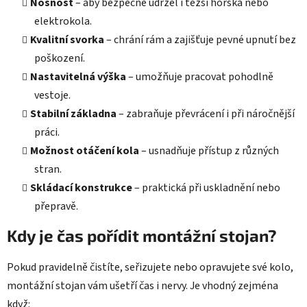
Nosnost
– aby bezpečně udržel i těžší horská nebo
elektrokola.
Kvalitní svorka
– chrání rám a zajišťuje pevné upnutí bez
poškození.
Nastavitelná výška
– umožňuje pracovat pohodlně
vestoje.
Stabilní základna
– zabraňuje převrácení i při náročnější
práci.
Možnost otáčení kola
– usnadňuje přístup z různých
stran.
Skládací konstrukce
– praktická při uskladnění nebo
přepravě.
Kdy je čas pořídit montážní stojan?
Pokud pravidelně čistíte, seřizujete nebo opravujete své kolo,
montážní stojan vám ušetří čas i nervy. Je vhodný zejména
když: