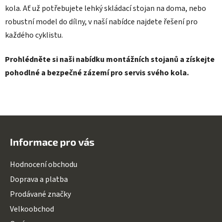
kola. Ať už potřebujete lehký skládací stojan na doma, nebo
robustní model do dílny, v naší nabídce najdete řešení pro
každého cyklistu.
Prohlédněte si naši nabídku montážních stojanů a získejte
pohodlné a bezpečné zázemí pro servis svého kola.
Z
á
Informace pro vás
p
a
Hodnocení obchodu
t
Doprava a platba
í
Prodávané značky
Velkoobchod