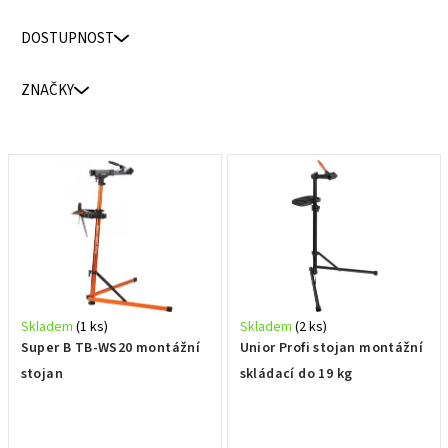
n
DOSTUPNOST
í
p
ZNAČKY
r
o
d
V
u
ý
k
p
t
i
ů
s
p
r
Skladem
(1 ks)
Skladem
(2 ks)
o
Super B TB-WS20 montážní
Unior Profi stojan montážní
d
stojan
skládací do 19 kg
u
k