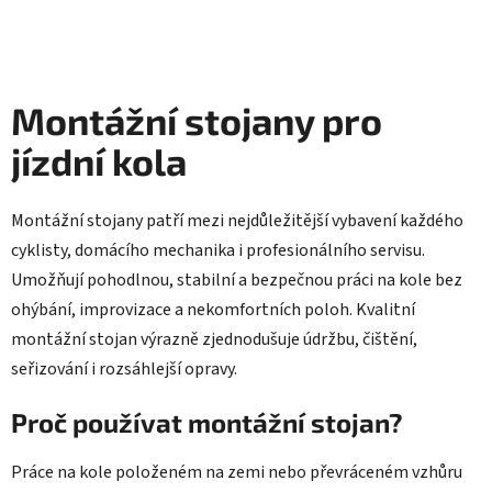
a
á
n
c
í
í
p
Montážní stojany pro
r
v
jízdní kola
k
y
v
Montážní stojany patří mezi nejdůležitější vybavení každého
ý
cyklisty, domácího mechanika i profesionálního servisu.
p
i
Umožňují pohodlnou, stabilní a bezpečnou práci na kole bez
s
ohýbání, improvizace a nekomfortních poloh. Kvalitní
u
montážní stojan výrazně zjednodušuje údržbu, čištění,
seřizování i rozsáhlejší opravy.
Proč používat montážní stojan?
Práce na kole položeném na zemi nebo převráceném vzhůru