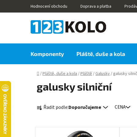
Přejít
Hodnocení obchodu
Doprava a platba
Prodá
na
obsah
Komponenty
Pláště, duše a kola
Domů
/
Pláště, duše a kola
/
Pláště
/
Galusky
/
galusky silnič
galusky silniční
Ř
Řadit podle:
Doporučujeme
CENA
a
z
e
V
n