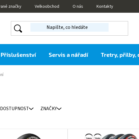
vané značky
Velkoobchod
O nás
Kontakty
Příslušenství
Servis a nářadí
Tretry, přilby,
ní
DOSTUPNOST
ZNAČKY