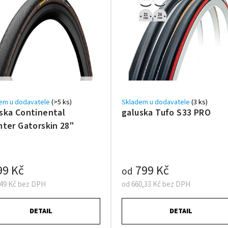
em u dodavatele
(>5 ks)
Skladem u dodavatele
(3 ks)
ska Continental
galuska Tufo S33 PRO
nter Gatorskin 28"
99 Kč
799 Kč
od
,49 Kč bez DPH
od 660,33 Kč bez DPH
DETAIL
DETAIL