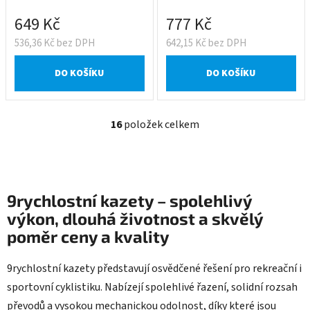
649 Kč
777 Kč
536,36 Kč bez DPH
642,15 Kč bez DPH
DO KOŠÍKU
DO KOŠÍKU
16
položek celkem
O
v
l
á
d
9rychlostní kazety – spolehlivý
a
výkon, dlouhá životnost a skvělý
c
poměr ceny a kvality
í
p
r
9rychlostní kazety představují osvědčené řešení pro rekreační i
v
sportovní cyklistiku. Nabízejí spolehlivé řazení, solidní rozsah
k
převodů a vysokou mechanickou odolnost, díky které jsou