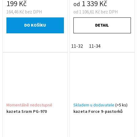
199 Kč
1 339 Kč
od
164,46 Kč bez DPH
od 1 106,61 Kč bez DPH
DO KOŠÍKU
DETAIL
11-32
11-34
Momentálně nedostupné
Skladem u dodavatele
(>5 ks)
kazeta Sram PG-970
kazeta Force 9-pastorků