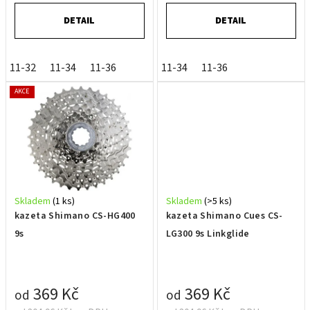
DETAIL
DETAIL
11-32
11-34
11-36
11-34
11-36
AKCE
Skladem
(1 ks)
Skladem
(>5 ks)
kazeta Shimano CS-HG400
kazeta Shimano Cues CS-
9s
LG300 9s Linkglide
369 Kč
369 Kč
od
od