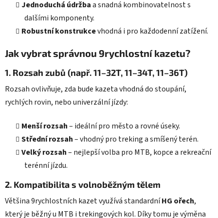
Jednoduchá údržba
a snadná kombinovatelnost s
dalšími komponenty.
Robustní konstrukce
vhodná i pro každodenní zatížení.
Jak vybrat správnou 9rychlostní kazetu?
1. Rozsah zubů (např. 11–32T, 11–34T, 11–36T)
Rozsah ovlivňuje, zda bude kazeta vhodná do stoupání,
rychlých rovin, nebo univerzální jízdy:
Menší rozsah
– ideální pro město a rovné úseky.
Střední rozsah
– vhodný pro treking a smíšený terén.
Velký rozsah
– nejlepší volba pro MTB, kopce a rekreační
terénní jízdu.
2. Kompatibilita s volnoběžným tělem
Většina 9rychlostních kazet využívá standardní
HG ořech
,
který je běžný u MTB i trekingových kol. Díky tomu je výměna