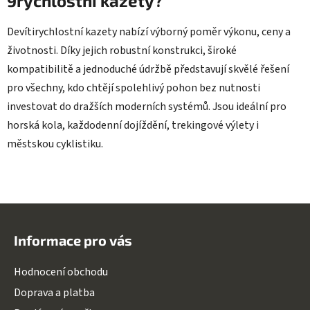
9rychlostní kazety?
Devítirychlostní kazety nabízí výborný poměr výkonu, ceny a
životnosti. Díky jejich robustní konstrukci, široké
kompatibilitě a jednoduché údržbě představují skvělé řešení
pro všechny, kdo chtějí spolehlivý pohon bez nutnosti
investovat do dražších moderních systémů. Jsou ideální pro
horská kola, každodenní dojíždění, trekingové výlety i
městskou cyklistiku.
Z
á
Informace pro vás
p
a
Hodnocení obchodu
t
Doprava a platba
í