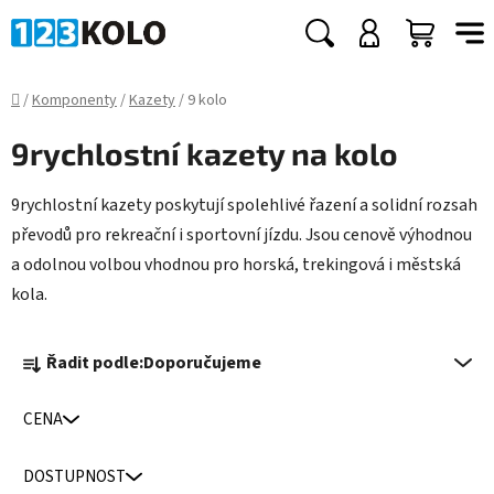
Přejít
na
Hledat
NÁKUP
obsah
KOŠÍK
Domů
/
Komponenty
/
Kazety
/
9 kolo
9rychlostní kazety na kolo
9rychlostní kazety poskytují spolehlivé řazení a solidní rozsah
převodů pro rekreační i sportovní jízdu. Jsou cenově výhodnou
a odolnou volbou vhodnou pro horská, trekingová i městská
kola.
Ř
Řadit podle:
Doporučujeme
a
z
CENA
e
n
DOSTUPNOST
í