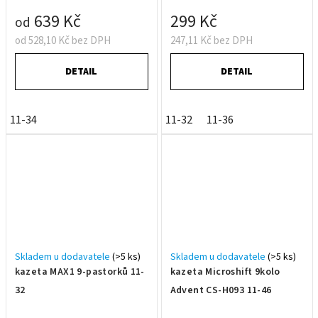
639 Kč
299 Kč
od
od 528,10 Kč bez DPH
247,11 Kč bez DPH
DETAIL
DETAIL
11-34
11-32
11-36
Skladem u dodavatele
(>5 ks)
Skladem u dodavatele
(>5 ks)
kazeta MAX1 9-pastorků 11-
kazeta Microshift 9kolo
32
Advent CS-H093 11-46