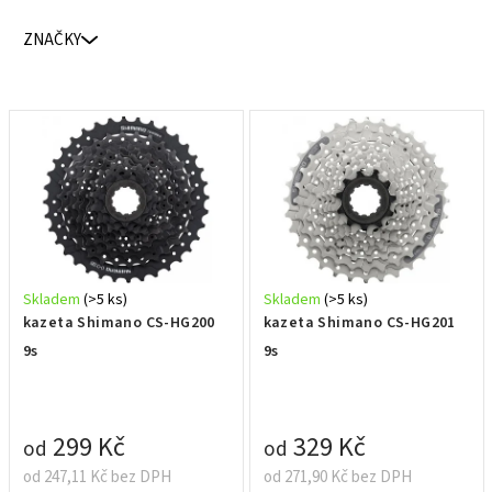
p
ZNAČKY
r
o
d
V
u
ý
k
p
t
i
ů
s
p
r
Skladem
(>5 ks)
Skladem
(>5 ks)
o
kazeta Shimano CS-HG200
kazeta Shimano CS-HG201
d
9s
9s
u
k
t
299 Kč
329 Kč
od
od
ů
od 247,11 Kč bez DPH
od 271,90 Kč bez DPH