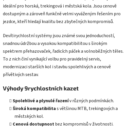
y
ideální pro horská, trekingová i městská kola. Jsou cenově
v
dostupným a zároveň funkčně velmi vyváženým řešením pro
ý
p
jezdce, kteří hledají kvalitu bez zbytečných kompromisů.
i
s
Devítirychlostní systémy jsou známé svou jednoduchostí,
u
snadnou údržbou a vysokou kompatibilitou s širokým
spektrem přehazovaček, řadicích páček a volnoběžných těles.
To z nich činí vynikající volbu pro pravidelný servis,
modernizaci starších kol i stavbu spolehlivých a cenově
přívětivých sestav.
Výhody 9rychlostních kazet
Spolehlivé a plynulé řazení
v různých podmínkách.
Široká kompatibilita
s většinou MTB, trekingových a
městských kol.
Cenová dostupnost
bez kompromisů v životnosti.