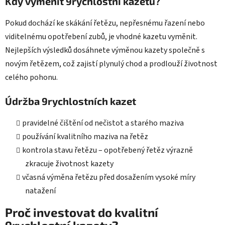
Kdy vyměnit 9rychlostní kazetu?
Pokud dochází ke skákání řetězu, nepřesnému řazení nebo
viditelnému opotřebení zubů, je vhodné kazetu vyměnit.
Nejlepších výsledků dosáhnete výměnou kazety společně s
novým řetězem, což zajistí plynulý chod a prodlouží životnost
celého pohonu.
Údržba 9rychlostních kazet
pravidelné čištění od nečistot a starého maziva
používání kvalitního maziva na řetěz
kontrola stavu řetězu – opotřebený řetěz výrazně
zkracuje životnost kazety
včasná výměna řetězu před dosažením vysoké míry
natažení
Proč investovat do kvalitní