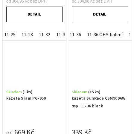
od 304,96 Kč bez DPH
od 304,96 Kč bez DPH
DETAIL
DETAIL
11-25
11-28
11-32
11-34
11-36
11-36
11-36 OEM balení
11
Skladem
(1 ks)
Skladem
(>5 ks)
kazeta Sram PG-950
kazeta SunRace CSM909AW
9sp. 11-36 black
669 Kč
339 Kč
od