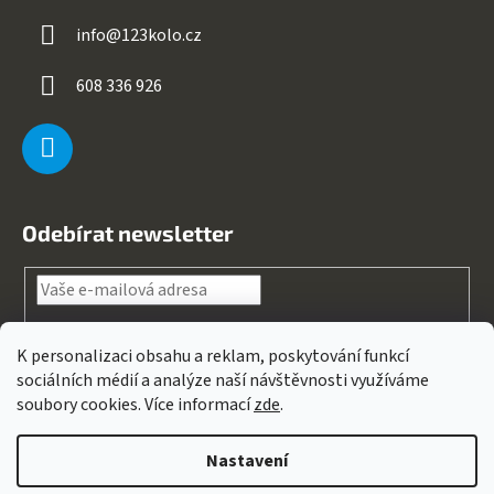
info
@
123kolo.cz
608 336 926
Odebírat newsletter
Souhlasím s
podmínkami ochrany osobních údajů
K personalizaci obsahu a reklam, poskytování funkcí
sociálních médií a analýze naší návštěvnosti využíváme
PŘIHLÁSIT
soubory cookies. Více informací
zde
.
SE
Nastavení