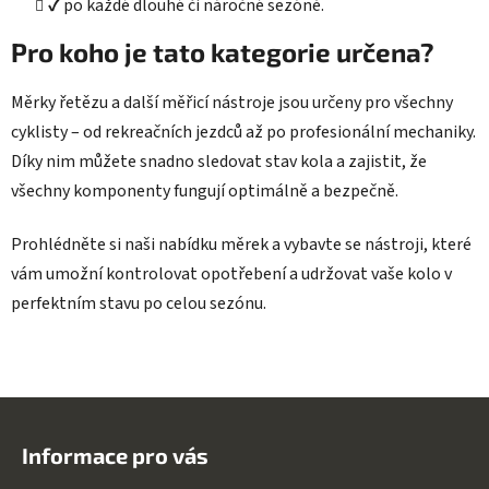
✔️ po každé dlouhé či náročné sezóně.
Pro koho je tato kategorie určena?
Měrky řetězu a další měřicí nástroje jsou určeny pro všechny
cyklisty – od rekreačních jezdců až po profesionální mechaniky.
Díky nim můžete snadno sledovat stav kola a zajistit, že
všechny komponenty fungují optimálně a bezpečně.
Prohlédněte si naši nabídku měrek a vybavte se nástroji, které
vám umožní kontrolovat opotřebení a udržovat vaše kolo v
perfektním stavu po celou sezónu.
Z
á
Informace pro vás
p