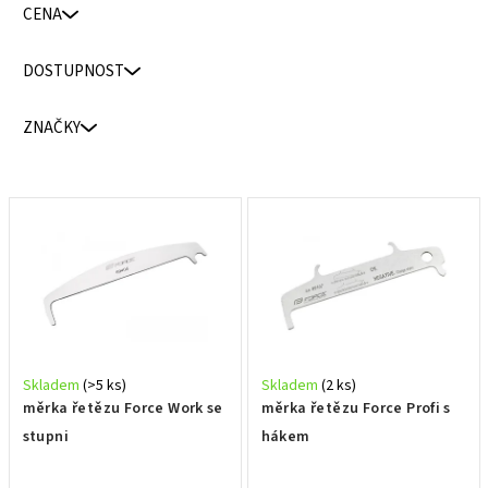
CENA
e
n
DOSTUPNOST
í
p
ZNAČKY
r
o
d
V
u
ý
k
p
t
i
ů
s
p
r
Skladem
(>5 ks)
Skladem
(2 ks)
o
měrka řetězu Force Work se
měrka řetězu Force Profi s
d
stupni
hákem
u