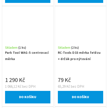
Skladem
(1 ks)
Skladem
(2 ks)
Park Tool WAG-5 centrovací
RC-Tools D33 měrka řetězu
měrka
+ držák pro nýtování
1 290 Kč
79 Kč
1 066,12 Kč bez DPH
65,29 Kč bez DPH
DO KOŠÍKU
DO KOŠÍKU