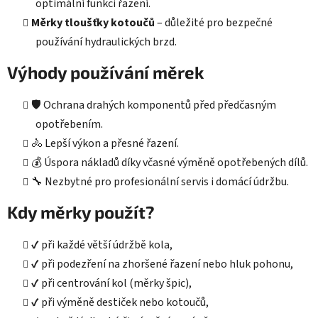
optimální funkci řazení.
Měrky tloušťky kotoučů
– důležité pro bezpečné
používání hydraulických brzd.
Výhody používání měrek
🛡️ Ochrana drahých komponentů před předčasným
opotřebením.
🚴 Lepší výkon a přesné řazení.
💰 Úspora nákladů díky včasné výměně opotřebených dílů.
🔧 Nezbytné pro profesionální servis i domácí údržbu.
Kdy měrky použít?
✔️ při každé větší údržbě kola,
✔️ při podezření na zhoršené řazení nebo hluk pohonu,
✔️ při centrování kol (měrky špic),
✔️ při výměně destiček nebo kotoučů,