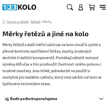
Přejít
na
Hledat
NÁKUP
obsah
KOŠÍK
Domů
/
Servis a nářadí
/
Nářadí
/
Měrky
Měrky řetězů a jiné na kolo
Měrky řetězů a další měřicí nástroje na kolo slouží k rychlé a
přesné kontrole opotřebení řetězu, kazety, brzdových
destiček či dalších komponentů. Pomáhají odhalit nutnost
výměny dílů včas a tím prodloužit životnost celého pohonu i
brzdové soustavy. Jsou lehké, jednoduché na použití a
nezbytné pro každého cyklistu, který chce udržet své kolo ve
špičkovém technickém stavu.
Ř
Řadit podle:
Doporučujeme
a
z