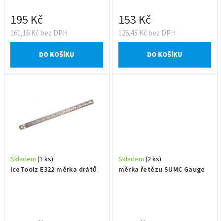
k
t
195 Kč
153 Kč
ů
161,16 Kč bez DPH
126,45 Kč bez DPH
DO KOŠÍKU
DO KOŠÍKU
Skladem
(1 ks)
Skladem
(2 ks)
IceToolz E322 měrka drátů
měrka řetězu SUMC Gauge