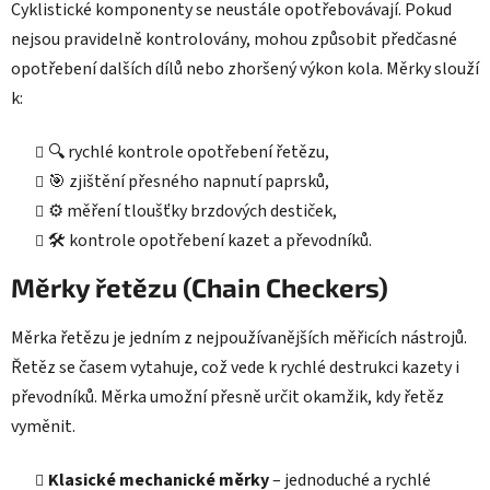
Cyklistické komponenty se neustále opotřebovávají. Pokud
nejsou pravidelně kontrolovány, mohou způsobit předčasné
opotřebení dalších dílů nebo zhoršený výkon kola. Měrky slouží
k:
🔍 rychlé kontrole opotřebení řetězu,
🎯 zjištění přesného napnutí paprsků,
⚙️ měření tloušťky brzdových destiček,
🛠️ kontrole opotřebení kazet a převodníků.
Měrky řetězu (Chain Checkers)
Měrka řetězu je jedním z nejpoužívanějších měřicích nástrojů.
Řetěz se časem vytahuje, což vede k rychlé destrukci kazety i
převodníků. Měrka umožní přesně určit okamžik, kdy řetěz
vyměnit.
Klasické mechanické měrky
– jednoduché a rychlé