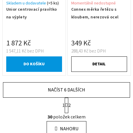
Skladem u dodavatele
(>5 ks)
Momentálně nedostupné
Unior centrovací pravítko
Connex měrka řetězu s
na výplety
kloubem, nerezová ocel
1 872 Kč
349 Kč
1 547,11 Kč bez DPH
288,43 Kč bez DPH
DO KOŠÍKU
DETAIL
NAČÍST 6 DALŠÍCH
S
1
2
t
r
O
30
položek celkem
á
v
n
l
k
NAHORU
á