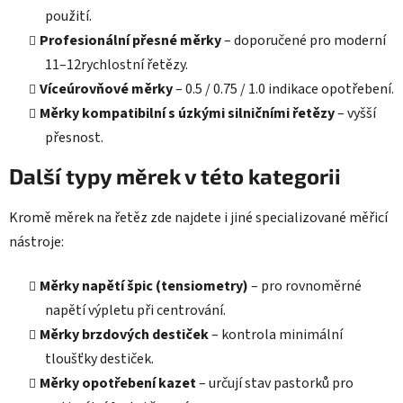
použití.
Profesionální přesné měrky
– doporučené pro moderní
11–12rychlostní řetězy.
Víceúrovňové měrky
– 0.5 / 0.75 / 1.0 indikace opotřebení.
Měrky kompatibilní s úzkými silničními řetězy
– vyšší
přesnost.
Další typy měrek v této kategorii
Kromě měrek na řetěz zde najdete i jiné specializované měřicí
nástroje:
Měrky napětí špic (tensiometry)
– pro rovnoměrné
napětí výpletu při centrování.
Měrky brzdových destiček
– kontrola minimální
tloušťky destiček.
Měrky opotřebení kazet
– určují stav pastorků pro