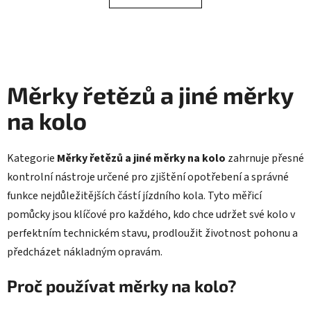
o
d
v
a
á
n
c
í
í
p
Měrky řetězů a jiné měrky
r
v
na kolo
k
y
v
Kategorie
Měrky řetězů a jiné měrky na kolo
zahrnuje přesné
ý
kontrolní nástroje určené pro zjištění opotřebení a správné
p
i
funkce nejdůležitějších částí jízdního kola. Tyto měřicí
s
pomůcky jsou klíčové pro každého, kdo chce udržet své kolo v
u
perfektním technickém stavu, prodloužit životnost pohonu a
předcházet nákladným opravám.
Proč používat měrky na kolo?