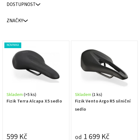
n
DOSTUPNOST
í
p
ZNAČKY
r
o
d
V
NOVINKA
u
ý
k
p
t
i
ů
s
p
r
Skladem
(>5 ks)
Skladem
(1 ks)
o
Fizik Terra Alcapa X5 sedlo
Fizik Vento Argo R5 silniční
d
sedlo
u
k
t
599 Kč
1 699 Kč
od