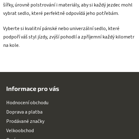
šířky, úrovně polstrování i materiály, aby si každý jezdec mohl
vybrat sedlo, které perfektně odpovídá jeho potřebám.
Vyberte si kvalitní pánské nebo univerzální sedlo, které
podpoří váš styl jízdy, zvýší pohodlí a zpříjemní každý kilometr
na kole.
Z
á
Informace pro vás
p
a
Hodnocení obchodu
t
Doprava a platba
í
Prodávané značky
Velkoobchod