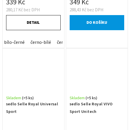
339 Kč
349 Kč
280,17 Kč bez DPH
288,43 Kč bez DPH
DETAIL
DO KOŠÍKU
bílo-černé
černo-bílé
černo-červené
černo-modré
čer
Skladem
(>5 ks)
Skladem
(>5 ks)
sedlo Selle Royal Universal
sedlo Selle Royal VIVO
Sport
Sport Unitech