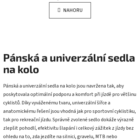
n
l
k
NAHORU
á
o
d
v
a
á
n
c
í
í
p
Pánská a univerzální sedla
r
v
na kolo
k
y
v
Pánská a univerzální sedla na kolo jsou navržena tak, aby
ý
poskytovala optimální podporu a komfort při jízdě pro většinu
p
i
cyklistů. Díky vyváženému tvaru, univerzální šířce a
s
anatomickému řešení jsou vhodná jak pro sportovní cyklistiku,
u
tak pro rekreační jízdu. Správně zvolené sedlo dokáže výrazně
zlepšit pohodlí, efektivitu šlapání i celkový zážitek z jízdy bez
ohledu na to, zda jezdíte na silnici, gravelu, MTB nebo