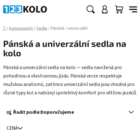
Přejít
na
Hledat
NÁKUP
obsah
KOŠÍK
Domů
/
Komponenty
/
Sedla
/
Pánské / univerzální
Pánská a univerzální sedla na
kolo
Pánská a univerzální sedla na kolo — sedla navržená pro
pohodlnou a všestrannou jízdu. Pánská verze respektuje
mužskou anatomii, zatímco univerzální sedla jsou vhodná pro
různé typy kol a nabízejí spolehlivý komfort pro většinu jezdců.
Ř
Řadit podle:
Doporučujeme
a
z
CENA
e