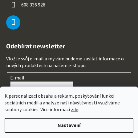
608 336 926
Odebírat newsletter
Vložte svůj e-mail a my vám budeme zasílat informace o
nových produktech na našem e-shopu.
E-mail
Souhlasím s
podmínkami ochrany osobních údajů
K personalizaci obsahu a reklam, poskytování funkcí
sociálních médií a analýze naší návštěvnosti využíváme
PŘIHLÁSIT SE
soubory cookies. Více informací
zde
.
Nastavení
Vytvořil Shoptet
&
PekneWeby