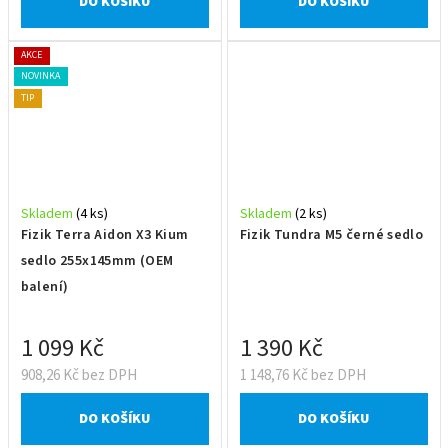
DO KOŠÍKU
DO KOŠÍKU
AKCE
NOVINKA
TIP
Skladem
(4 ks)
Skladem
(2 ks)
Fizik Terra Aidon X3 Kium
Fizik Tundra M5 černé sedlo
sedlo 255x145mm (OEM
balení)
1 099 Kč
1 390 Kč
908,26 Kč bez DPH
1 148,76 Kč bez DPH
DO KOŠÍKU
DO KOŠÍKU