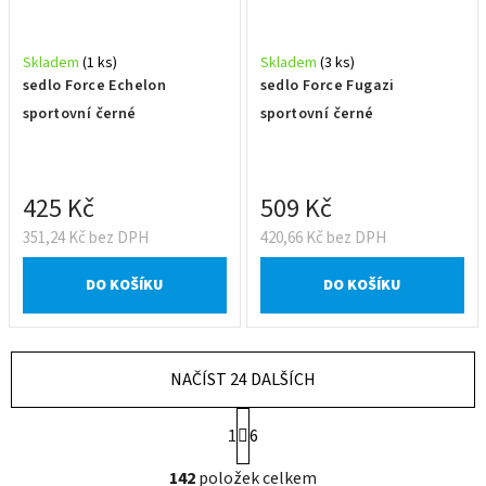
Skladem
(1 ks)
Skladem
(3 ks)
sedlo Force Echelon
sedlo Force Fugazi
sportovní černé
sportovní černé
425 Kč
509 Kč
351,24 Kč bez DPH
420,66 Kč bez DPH
DO KOŠÍKU
DO KOŠÍKU
NAČÍST 24 DALŠÍCH
S
1
6
t
r
O
142
položek celkem
á
v