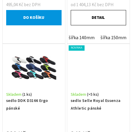
ů
495,04 Kč bez DPH
od 1 404,13 Kč bez DPH
DO KOŠÍKU
DETAIL
šířka 140mm
šířka 150mm
NOVINKA
Skladem
(1 ks)
Skladem
(>5 ks)
sedlo DDK D3166 Ergo
sedlo Selle Royal Essenza
pánské
Athletic pánské