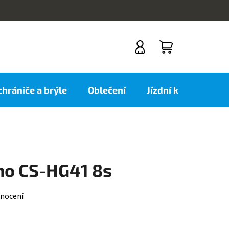
NÁKUPNÍ
KOŠÍK
 chrániče a brýle
Oblečení
Jízdní kola
Nov
no CS-HG41 8s
nocení