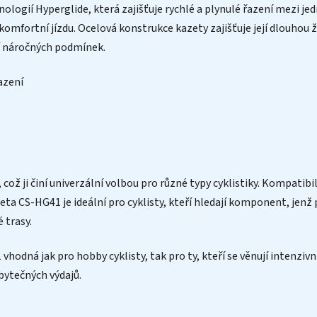
ogií Hyperglide, která zajišťuje rychlé a plynulé řazení mezi jedn
 komfortní jízdu. Ocelová konstrukce kazety zajišťuje její dlouhou
ojí náročných podmínek.
azení
 což ji činí univerzální volbou pro různé typy cyklistiky. Kompatib
zeta CS-HG41 je ideální pro cyklisty, kteří hledají komponent, jenž
 trasy.
odná jak pro hobby cyklisty, tak pro ty, kteří se věnují intenzivn
zbytečných výdajů.