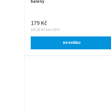
balený
179 Kč
147,93 Kč bez DPH
DO KOŠÍKU