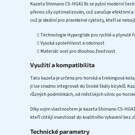
Kazeta Shimano CS-HG41 8s se pyšní moderní technol
přenos síly optimalizován, což zaručuje efektivní a
což je ideální pro pravidelné cyklisty, kteří se neb
Technologie Hyperglide pro rychlé a plynulé ř
Vysoká spolehlivost a odolnost
Materiál: ocel pro dlouhou životnost
Využití a kompatibilita
Tato kazeta je určena pro horská a trekingová kola,
ji lze snadno integrovat do široké škály bicyklů. Ka
různých podmínkách, od městských silnic po horské
Díky svým vlastnostem je kazeta Shimano CS-HG41 vh
kteří chtějí investovat do kvalitního vybavení bez 
Technické parametry