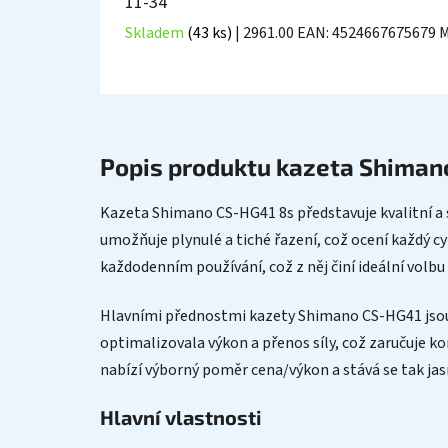
11-34
Skladem
(43 ks)
| 2961.00
EAN:
4524667675679
M
Popis produktu kazeta Shiman
Kazeta Shimano CS-HG41 8s představuje kvalitní a s
umožňuje plynulé a tiché řazení, což ocení každý cyk
každodenním používání, což z něj činí ideální volbu 
Hlavními přednostmi kazety Shimano CS-HG41 jsou r
optimalizovala výkon a přenos síly, což zaručuje k
nabízí výborný poměr cena/výkon a stává se tak jas
Hlavní vlastnosti