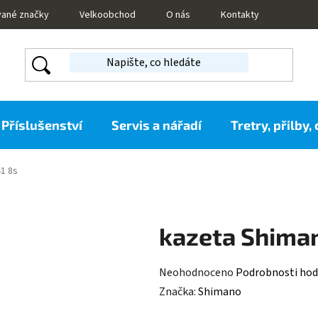
vané značky
Velkoobchod
O nás
Kontakty
Příslušenství
Servis a nářadí
Tretry, přilby,
1 8s
kazeta Shima
Průměrné
Neohodnoceno
Podrobnosti hod
hodnocení
Značka:
Shimano
produktu