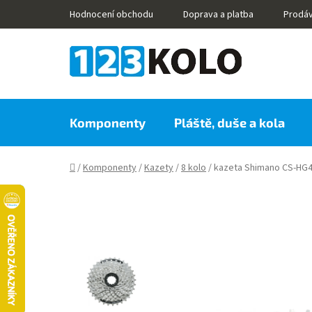
Přejít
Hodnocení obchodu
Doprava a platba
Prodá
na
obsah
Komponenty
Pláště, duše a kola
Domů
/
Komponenty
/
Kazety
/
8 kolo
/
kazeta Shimano CS-HG4