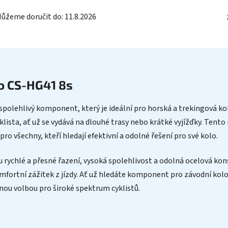
ůžeme doručit do:
11.8.2026
o CS-HG41 8s
polehlivý komponent, který je ideální pro horská a trekingová kol
lista, ať už se vydává na dlouhé trasy nebo krátké vyjížďky. Tento 
pro všechny, kteří hledají efektivní a odolné řešení pro své kolo.
ychlé a přesné řazení, vysoká spolehlivost a odolná ocelová kons
omfortní zážitek z jízdy. Ať už hledáte komponent pro závodní ko
nou volbou pro široké spektrum cyklistů.