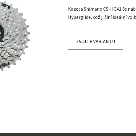
je
Kazeta Shimano CS-HG41 8s nabízí
0,0
Hyperglide, což ji činí ideální vo
z
5
hvězdiček.
ZVOLTE VARIANTU