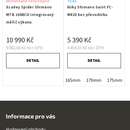
Momentálně nedostupné
>5 ks
Xcadey Spider Shimano
kliky Shimano Saint FC-
MTB 104BCD Integrovaný
M820 bez převodníku
měřič výkonu
10 990 Kč
5 390 Kč
9 082,64 Kč bez DPH
4 454,55 Kč bez DPH
DETAIL
DETAIL
165mm
170mm
175mm
Z
á
Informace pro vás
p
a
Hodnocení obchodu