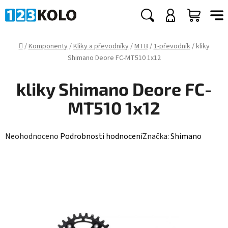
Přejít
na
Hledat
NÁKUP
obsah
KOŠÍK
Domů
/
Komponenty
/
Kliky a převodníky
/
MTB
/
1-převodník
/
kliky
Shimano Deore FC-MT510 1x12
kliky Shimano Deore FC-
MT510 1x12
Průměrné
Neohodnoceno
Podrobnosti hodnocení
Značka:
Shimano
hodnocení
produktu
je
0,0
z
5