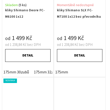
Skladem
(5 ks)
Momentálně nedostupné
kliky Shimano Deore FC-
kliky Shimano SLX FC-
M6100 1x12
M7100 1x12 bez převodníku
1 499 Kč
1 499 Kč
od
od
od 1 238,84 Kč bez DPH
od 1 238,84 Kč bez DPH
DETAIL
DETAIL
175mm 30zubů
175mm 32zubů
175mm
175mm 32zubů OEM balení
NOVINKA