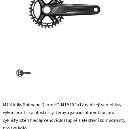
hvězdiček.
MTB kliky Shimano Deore FC-MT510 1x12 nabízejí spolehlivý
výkon pro 12 rychlostní systémy a jsou ideální volbou pro
cyklisty, kteří hledají cenově dostupné a efektivní komponenty
pro své kolo.