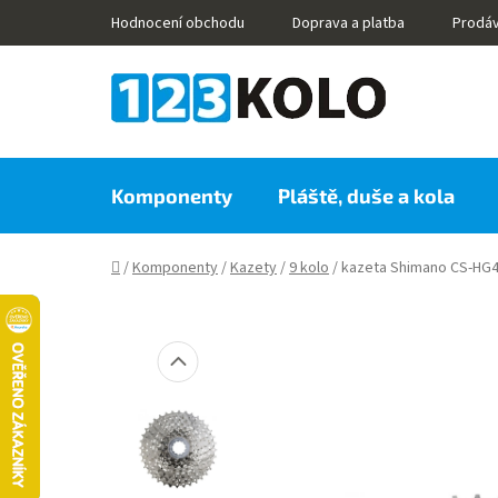
Přejít
Hodnocení obchodu
Doprava a platba
Prodá
na
obsah
Komponenty
Pláště, duše a kola
Domů
/
Komponenty
/
Kazety
/
9 kolo
/
kazeta Shimano CS-HG4