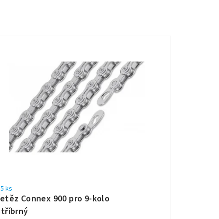
5 ks
řetěz Connex 900 pro 9-kolo
stříbrný