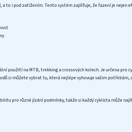
a to i pod zatížením. Tento systém zajišťuje, že řazení je nejen efek
nost
ény
ní použití na MTB, trekking a crossových kolech. Je určena pro cykl
ů si můžete vybrat tu, která nejlépe vyhovuje vašim potřebám, ať 
ilitu pro různé jízdní podmínky, takže si každý cyklista může najít 