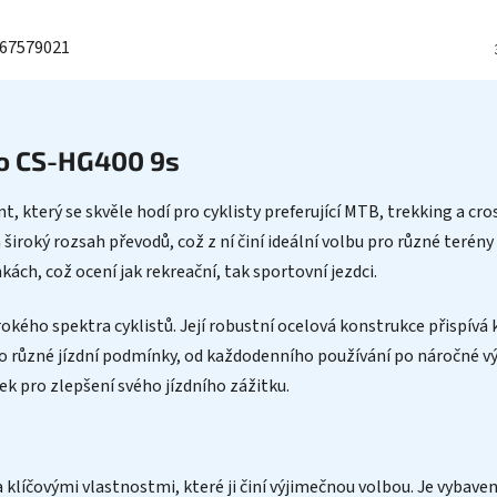
67579021
no CS-HG400 9s
který se skvěle hodí pro cyklisty preferující MTB, trekking a cro
široký rozsah převodů, což z ní činí ideální volbu pro různé terény 
kách, což ocení jak rekreační, tak sportovní jezdci.
rokého spektra cyklistů. Její robustní ocelová konstrukce přispívá 
 různé jízdní podmínky, od každodenního používání po náročné vý
vek pro zlepšení svého jízdního zážitku.
líčovými vlastnostmi, které ji činí výjimečnou volbou. Je vybaven