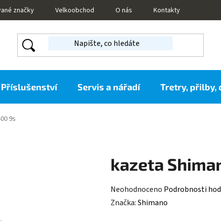
vané značky
Velkoobchod
O nás
Kontakty
Příslušenství
Servis a nářadí
Tretry, přilby,
00 9s
kazeta Shima
Průměrné
Neohodnoceno
Podrobnosti hod
hodnocení
Značka:
Shimano
produktu