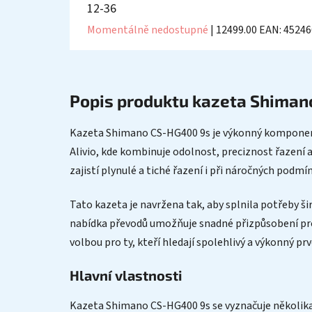
12-36
Momentálně nedostupné
| 12499.00
EAN:
45246
Popis produktu kazeta Shima
Kazeta Shimano CS-HG400 9s je výkonný komponent, 
Alivio, kde kombinuje odolnost, preciznost řazení a 
zajistí plynulé a tiché řazení i při náročných podmín
Tato kazeta je navržena tak, aby splnila potřeby ši
nabídka převodů umožňuje snadné přizpůsobení pro
volbou pro ty, kteří hledají spolehlivý a výkonný pr
Hlavní vlastnosti
Kazeta Shimano CS-HG400 9s se vyznačuje několika k