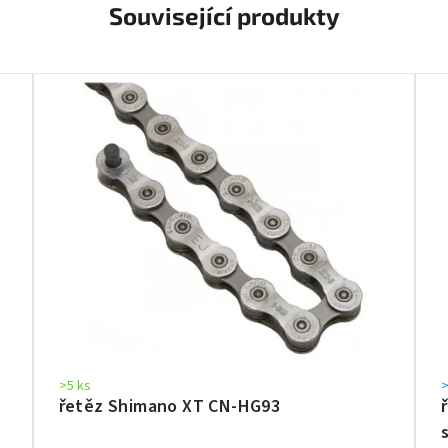
Související produkty
>5 ks
>
řetěz Shimano XT CN-HG93