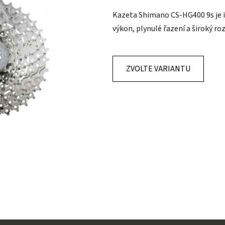
je
Kazeta Shimano CS-HG400 9s je id
0,0
výkon, plynulé řazení a široký r
z
5
hvězdiček.
ZVOLTE VARIANTU