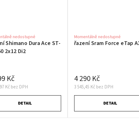
tálně nedostupné
Momentálně nedostupné
ní Shimano Dura Ace ST-
řazení Sram Force eTap A
0 2x12 Di2
99 Kč
4 290 Kč
,97 Kč bez DPH
3 545,45 Kč bez DPH
DETAIL
DETAIL
O
v