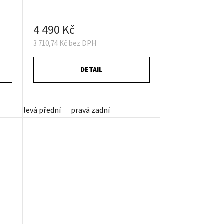
4 490 Kč
3 710,74 Kč bez DPH
DETAIL
levá přední
pravá zadní