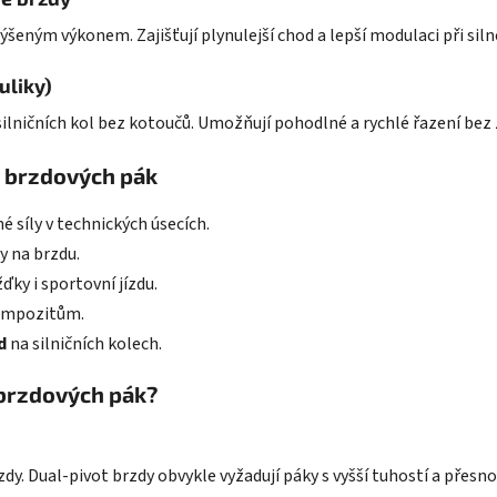
šeným výkonem. Zajišťují plynulejší chod a lepší modulaci při sil
uliky)
silničních kol bez kotoučů. Umožňují pohodlné a rychlé řazení bez
h brzdových pák
 síly v technických úsecích.
y na brzdu.
ďky i sportovní jízdu.
kompozitům.
d
na silničních kolech.
 brzdových pák?
dy. Dual-pivot brzdy obvykle vyžadují páky s vyšší tuhostí a přes