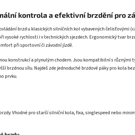
l
á
ální kontrola a efektivní brzdění pro zá
d
a
c
ovládání brzd u klasických silničních kol vybavených čelisťovými (
í
při vysoké rychlosti i v technických sjezdech. Ergonomický tvar b
p
omfort při sportovní či závodní jízdě.
r
v
vnou konstrukcí a plynulým chodem. Jsou kompatibilní s různými ty
k
šší brzdnou sílu. Najdeš zde jednoduché brzdové páky pro kola bez 
y
v
ho prvku.
ý
p
i
s
u
rzdy. Vhodné pro starší silniční kola, fixa, singlespeed nebo mini
vé brzdy