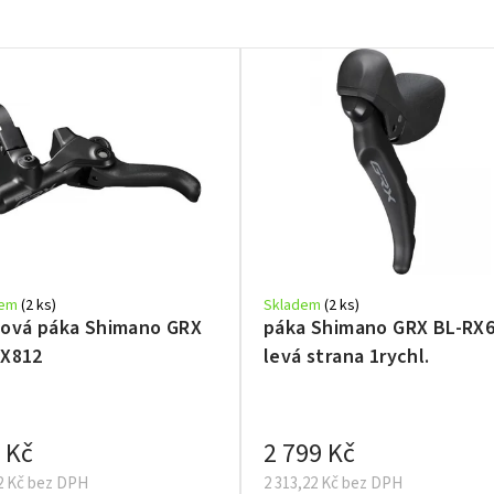
dem
(2 ks)
Skladem
(2 ks)
dová páka Shimano GRX
páka Shimano GRX BL-RX
RX812
levá strana 1rychl.
 Kč
2 799 Kč
2 Kč bez DPH
2 313,22 Kč bez DPH