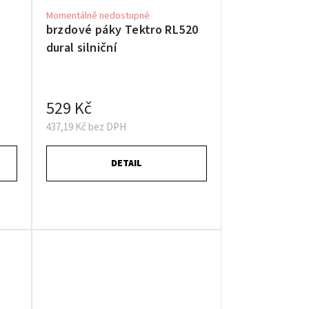
Momentálně nedostupné
brzdové páky Tektro RL520
dural silniční
529 Kč
437,19 Kč bez DPH
DETAIL