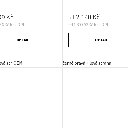
99 Kč
2 190 Kč
od
,56 Kč bez DPH
od 1 809,92 Kč bez DPH
DETAIL
DETAIL
evá str. OEM
černé pravá + levá strana