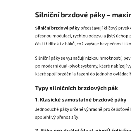
Silniční brzdové páky – maxim
Silniční brzdové páky
představují klíčový prvek 
přesnou modulaci, rychlou odezvu a jistý úchop 
části řídítek i z háků, což zvyšuje bezpečnost i k
Silniční páky se vyznačují nízkou hmotností, pe
po moderní dual-pivot systémy, které nabízejí vy
které spojí brzdění a řazení do jednoho ovládací
Typy silničních brzdových pák
1. Klasické samostatné brzdové páky
Jednoduché páky určené výhradně pro čelisťové b
spolehlivý přenos síly.
2. Páky pro duální (dual-pivot) čelisťo