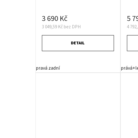
3 690 Kč
5 7
3 049,59 Kč bez DPH
4 792
DETAIL
pravá zadní
prává+l