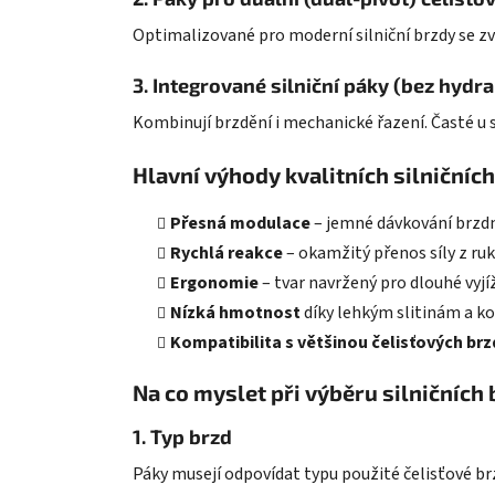
Optimalizované pro moderní silniční brzdy se zvý
3. Integrované silniční páky (bez hydra
Kombinují brzdění i mechanické řazení. Časté u 
Hlavní výhody kvalitních silničníc
Přesná modulace
– jemné dávkování brzdné
Rychlá reakce
– okamžitý přenos síly z ruk
Ergonomie
– tvar navržený pro dlouhé vyjíž
Nízká hmotnost
díky lehkým slitinám a 
Kompatibilita s většinou čelisťových brz
Na co myslet při výběru silničních
1. Typ brzd
Páky musejí odpovídat typu použité čelisťové brz