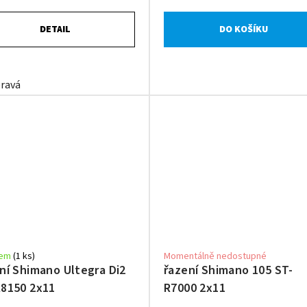
DETAIL
DO KOŠÍKU
OEM
ravá
pravá strana (OEM bal)
dem
(1 ks)
Momentálně nedostupné
ní Shimano Ultegra Di2
řazení Shimano 105 ST-
8150 2x11
R7000 2x11