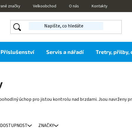
vané značky
Velkoobchod
O nás
Kontakty
Příslušenství
Servis a nářadí
Tretry, přilby,
y
pohodlný úchop pro jistou kontrolu nad brzdami. Jsou navrženy pro l
DOSTUPNOST
ZNAČKY