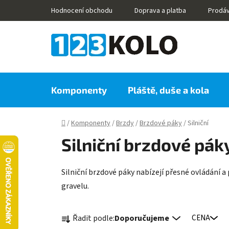
Přejít
Hodnocení obchodu
Doprava a platba
Prodá
na
obsah
Komponenty
Pláště, duše a kola
Domů
/
Komponenty
/
Brzdy
/
Brzdové páky
/
Silniční
Silniční brzdové pák
Silniční brzdové páky nabízejí přesné ovládání a 
gravelu.
Ř
Řadit podle:
Doporučujeme
CENA
a