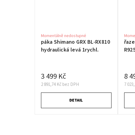
Momentálně nedostupné
Momen
páka Shimano GRX BL-RX810
řaze
hydraulická levá 1rychl.
R925
3 499 Kč
8 4
2 891,74 Kč bez DPH
7 023
DETAIL