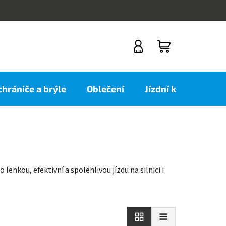
NÁKUPNÍ
KOŠÍK
 chrániče a brýle
Oblečení
Jízdní kola
Nov
ehkou, efektivní a spolehlivou jízdu na silnici i