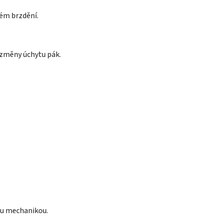
ném brzdění.
 změny úchytu pák.
nou mechanikou.