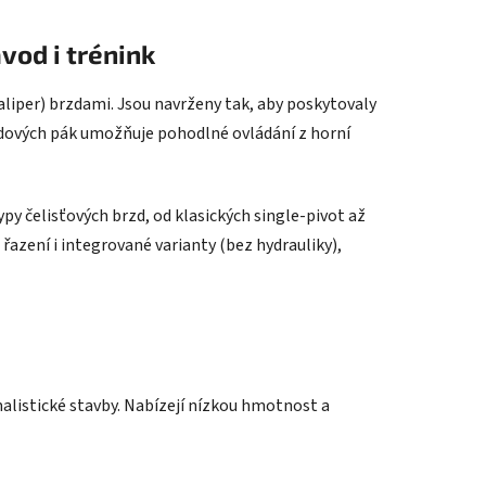
vod i trénink
caliper) brzdami. Jsou navrženy tak, aby poskytovaly
rzdových pák umožňuje pohodlné ovládání z horní
py čelisťových brzd, od klasických single-pivot až
řazení i integrované varianty (bez hydrauliky),
malistické stavby. Nabízejí nízkou hmotnost a