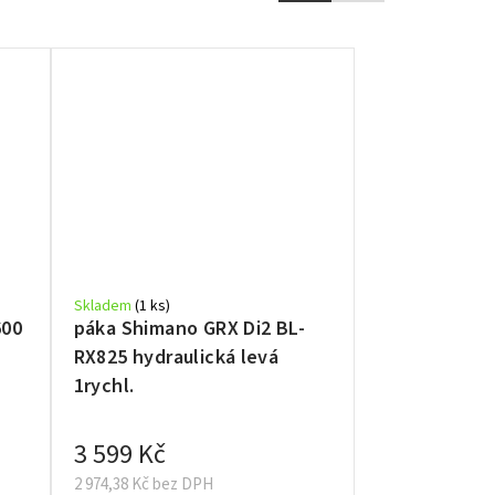
Skladem
(1 ks)
600
páka Shimano GRX Di2 BL-
RX825 hydraulická levá
1rychl.
3 599 Kč
2 974,38 Kč bez DPH