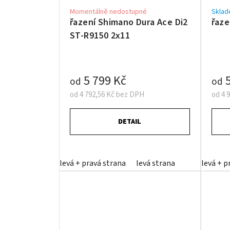
Momentálně nedostupné
Sklad
řazení Shimano Dura Ace Di2
řaze
ST-R9150 2x11
5 799 Kč
5
od
od
od 4 792,56 Kč bez DPH
od 4 
DETAIL
levá + pravá strana
levá strana
levá + p