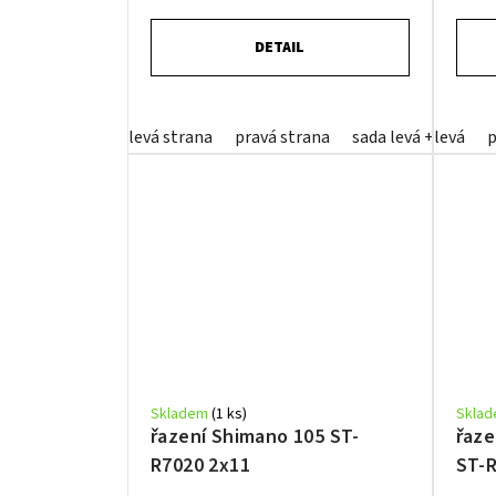
DETAIL
levá strana
pravá strana
sada levá + pravá 
levá
p
Skladem
(1 ks)
Skla
řazení Shimano 105 ST-
řaze
R7020 2x11
ST-R