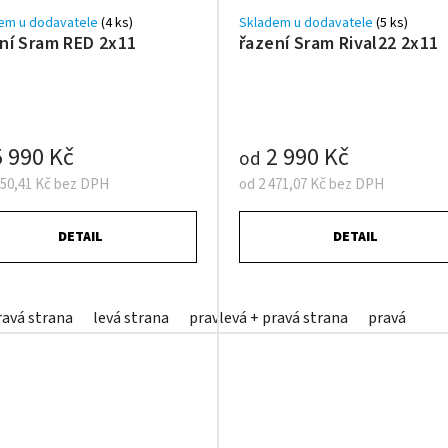
em u dodavatele
(4 ks)
Skladem u dodavatele
(5 ks)
ní Sram RED 2x11
řazení Sram Rival22 2x11
 990 Kč
2 990 Kč
od
950,41 Kč bez DPH
od 2 471,07 Kč bez DPH
DETAIL
DETAIL
ravá strana
levá strana
pravá strana
levá + pravá strana
pravá