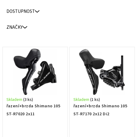
n
DOSTUPNOST
í
p
ZNAČKY
r
o
d
V
u
ý
k
p
t
i
ů
s
p
r
Skladem
(3 ks)
Skladem
(1 ks)
o
řazení+brzda Shimano 105
řazení+brzda Shimano 105
d
ST-R7020 2x11
ST-R7170 2x12 Di2
u
k