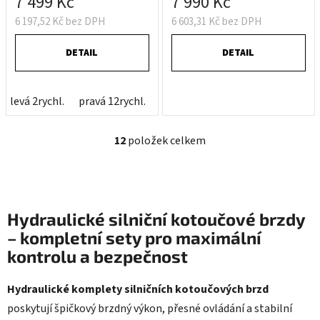
7 499 Kč
7 990 Kč
6 197,52 Kč bez DPH
6 603,31 Kč bez DPH
DETAIL
DETAIL
levá 2rychl.
pravá 12rychl.
12
položek celkem
O
v
l
á
d
Hydraulické silniční kotoučové brzdy
a
– kompletní sety pro maximální
c
kontrolu a bezpečnost
í
p
r
Hydraulické komplety silničních kotoučových brzd
v
poskytují špičkový brzdný výkon, přesné ovládání a stabilní