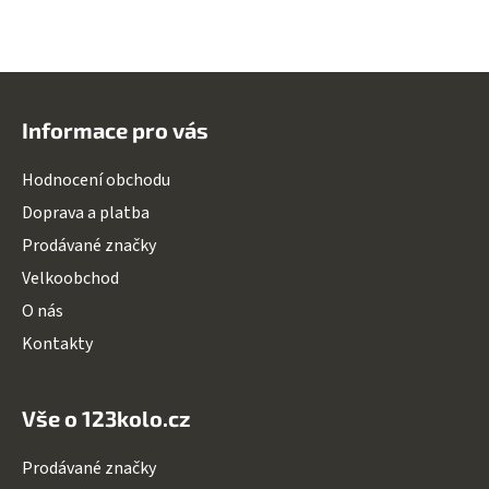
Z
á
Informace pro vás
p
a
Hodnocení obchodu
t
Doprava a platba
í
Prodávané značky
Velkoobchod
O nás
Kontakty
Vše o 123kolo.cz
Prodávané značky