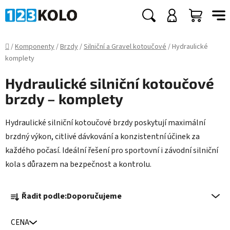
Přejít
na
Hledat
NÁKUP
obsah
KOŠÍK
Domů
/
Komponenty
/
Brzdy
/
Silniční a Gravel kotoučové
/
Hydraulické
komplety
Hydraulické silniční kotoučové
brzdy – komplety
Hydraulické silniční kotoučové brzdy poskytují maximální
brzdný výkon, citlivé dávkování a konzistentní účinek za
každého počasí. Ideální řešení pro sportovní i závodní silniční
kola s důrazem na bezpečnost a kontrolu.
Ř
Řadit podle:
Doporučujeme
a
z
CENA
e