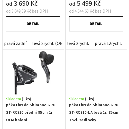
t
3 690 Kč
5 499 Kč
od
od
ů
od 3 049,59 Kč bez DPH
od 4 544,63 Kč bez DPH
DETAIL
DETAIL
pravá zadní
levá 2rychl. (OEM balení)
levá 2rychl.
pravá 11rychl. (OEM b
pravá 12rychl.
Skladem
(1 ks)
Skladem
(1 ks)
páka+brzda Shimano GRX
páka+brzda Shimano GRX
ST-RX810 přední 95cm 1r.
ST-RX810-LA levá 1r. 85cm
OEM balení
+ovl. sedlovky