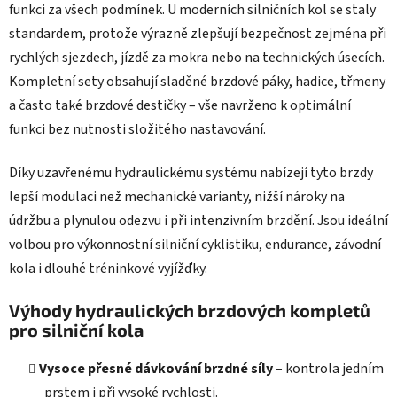
k
funkci za všech podmínek. U moderních silničních kol se staly
y
standardem, protože výrazně zlepšují bezpečnost zejména při
v
rychlých sjezdech, jízdě za mokra nebo na technických úsecích.
ý
p
Kompletní sety obsahují sladěné brzdové páky, hadice, třmeny
i
a často také brzdové destičky – vše navrženo k optimální
s
funkci bez nutnosti složitého nastavování.
u
Díky uzavřenému hydraulickému systému nabízejí tyto brzdy
lepší modulaci než mechanické varianty, nižší nároky na
údržbu a plynulou odezvu i při intenzivním brzdění. Jsou ideální
volbou pro výkonnostní silniční cyklistiku, endurance, závodní
kola i dlouhé tréninkové vyjížďky.
Výhody hydraulických brzdových kompletů
pro silniční kola
Vysoce přesné dávkování brzdné síly
– kontrola jedním
prstem i při vysoké rychlosti.