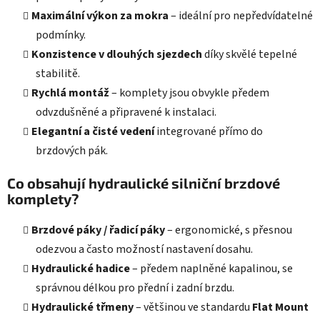
Maximální výkon za mokra
– ideální pro nepředvídatelné
podmínky.
Konzistence v dlouhých sjezdech
díky skvělé tepelné
stabilitě.
Rychlá montáž
– komplety jsou obvykle předem
odvzdušněné a připravené k instalaci.
Elegantní a čisté vedení
integrované přímo do
brzdových pák.
Co obsahují hydraulické silniční brzdové
komplety?
Brzdové páky / řadicí páky
– ergonomické, s přesnou
odezvou a často možností nastavení dosahu.
Hydraulické hadice
– předem naplněné kapalinou, se
správnou délkou pro přední i zadní brzdu.
Hydraulické třmeny
– většinou ve standardu
Flat Mount