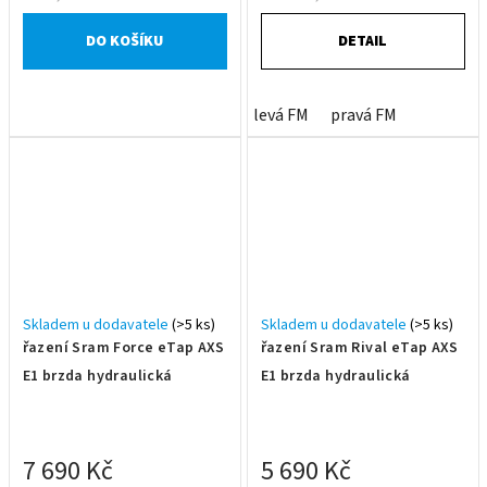
DO KOŠÍKU
DETAIL
levá FM
pravá FM
Skladem u dodavatele
(>5 ks)
Skladem u dodavatele
(>5 ks)
řazení Sram Force eTap AXS
řazení Sram Rival eTap AXS
E1 brzda hydraulická
E1 brzda hydraulická
7 690 Kč
5 690 Kč