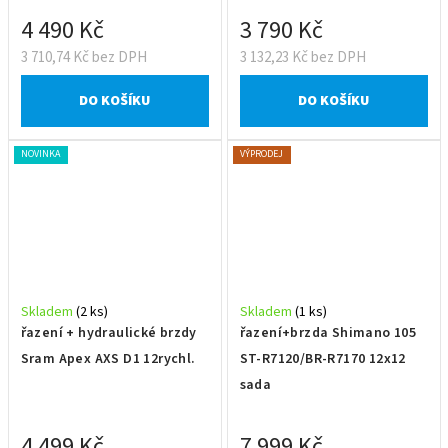
4 490 Kč
3 790 Kč
3 710,74 Kč bez DPH
3 132,23 Kč bez DPH
DO KOŠÍKU
DO KOŠÍKU
NOVINKA
VÝPRODEJ
Skladem
(2 ks)
Skladem
(1 ks)
řazení + hydraulické brzdy
řazení+brzda Shimano 105
Sram Apex AXS D1 12rychl.
ST-R7120/BR-R7170 12x12
sada
4 499 Kč
7 999 Kč