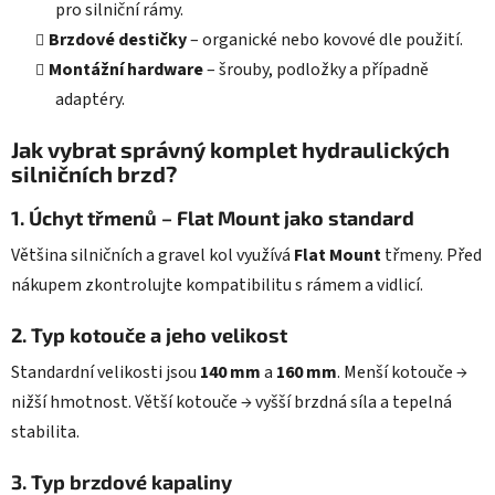
pro silniční rámy.
Brzdové destičky
– organické nebo kovové dle použití.
Montážní hardware
– šrouby, podložky a případně
adaptéry.
Jak vybrat správný komplet hydraulických
silničních brzd?
1. Úchyt třmenů – Flat Mount jako standard
Většina silničních a gravel kol využívá
Flat Mount
třmeny. Před
nákupem zkontrolujte kompatibilitu s rámem a vidlicí.
2. Typ kotouče a jeho velikost
Standardní velikosti jsou
140 mm
a
160 mm
. Menší kotouče →
nižší hmotnost. Větší kotouče → vyšší brzdná síla a tepelná
stabilita.
3. Typ brzdové kapaliny