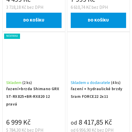
3 718,18 Kč bez DPH
6 610,74 Kč bez DPH
DO KOŠÍKU
DO KOŠÍKU
NOVINKA
Skladem
(2 ks)
Skladem u dodavatele
(4 ks)
řazení+brzda Shimano GRX
řazení + hydraulické brzdy
ST-RX825+BR-RX820 12
Sram FORCE22 2x11
pravá
6 999 Kč
8 417,85 Kč
od
5 784,30 Kč bez DPH
od 6 956,90 Kč bez DPH