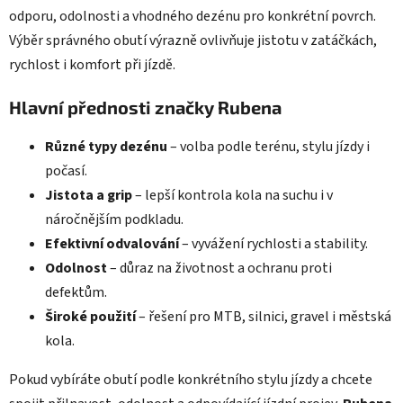
odporu, odolnosti a vhodného dezénu pro konkrétní povrch.
Výběr správného obutí výrazně ovlivňuje jistotu v zatáčkách,
rychlost i komfort při jízdě.
Hlavní přednosti značky Rubena
Různé typy dezénu
– volba podle terénu, stylu jízdy i
počasí.
Jistota a grip
– lepší kontrola kola na suchu i v
náročnějším podkladu.
Efektivní odvalování
– vyvážení rychlosti a stability.
Odolnost
– důraz na životnost a ochranu proti
defektům.
Široké použití
– řešení pro MTB, silnici, gravel i městská
kola.
Pokud vybíráte obutí podle konkrétního stylu jízdy a chcete