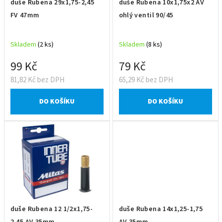
duše Rubena 29x1,75-2,45
duše Rubena 10x1,75x2 AV
o
FV 47mm
ohlý ventil 90/45
d
u
Skladem
(2 ks)
Skladem
(8 ks)
k
t
99 Kč
79 Kč
ů
81,82 Kč bez DPH
65,29 Kč bez DPH
DO KOŠÍKU
DO KOŠÍKU
duše Rubena 12 1/2x1,75-
duše Rubena 14x1,25-1,75
2,45 AV 35mm
AV 35mm