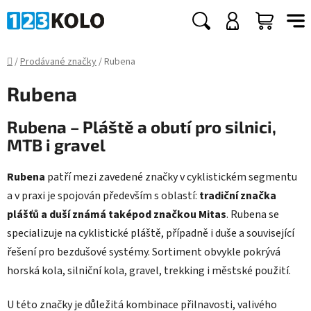
Přejít
na
Hledat
NÁKUP
obsah
KOŠÍK
Domů
/
Prodávané značky
/
Rubena
Rubena
Rubena – Pláště a obutí pro silnici,
MTB i gravel
Rubena
patří mezi zavedené značky v cyklistickém segmentu
a v praxi je spojován především s oblastí:
tradiční značka
plášťů a duší známá taképod značkou Mitas
. Rubena se
specializuje na cyklistické pláště, případně i duše a související
řešení pro bezdušové systémy. Sortiment obvykle pokrývá
horská kola, silniční kola, gravel, trekking i městské použití.
U této značky je důležitá kombinace přilnavosti, valivého