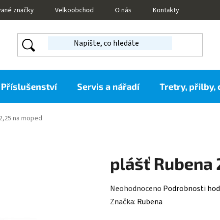
vané značky
Velkoobchod
O nás
Kontakty
Příslušenství
Servis a nářadí
Tretry, přilby,
x2,25 na moped
plášť Rubena
Průměrné
Neohodnoceno
Podrobnosti hod
hodnocení
Značka:
Rubena
produktu