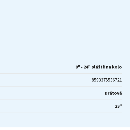
8" - 24" pláště na kolo
8593375536721
Drátová
23"