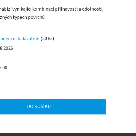
bízí vynikající kombinaci přilnavosti a odolnosti,
ůzných typech povrchů.
ladem u dodavatele
(20 ks)
.8.2026
5.00
DO KOŠÍKU