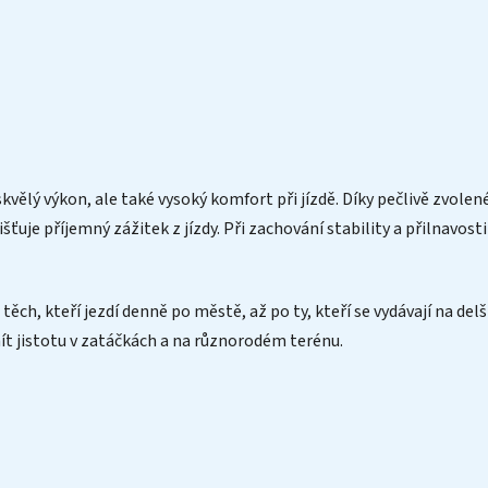
ělý výkon, ale také vysoký komfort při jízdě. Díky pečlivě zvolen
uje příjemný zážitek z jízdy. Při zachování stability a přilnavost
ěch, kteří jezdí denně po městě, až po ty, kteří se vydávají na delš
ít jistotu v zatáčkách a na různorodém terénu.