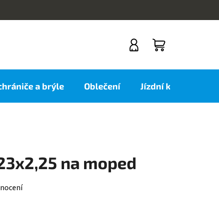
NÁKUPNÍ
KOŠÍK
 chrániče a brýle
Oblečení
Jízdní kola
Nov
 23x2,25 na moped
nocení