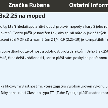
Značka
Rubena
Ostatní infor
23x2,25 na moped
 ty, kteří hledají spolehlivé obutí pro své mopedy a káry. S jeho 
vrchů. Tento plášť je navržen tak, aby splnil nároky jak běžných uži
načení 30B MOPED a rozměrům 2 1/4 -19 (2,25-19) je kompatibilní 
učuje dlouhou životnost a odolnost proti defektům. Jeho tlak 250
stě, či na delší vzdálenosti, tento plášť vám poskytne potřebnou j
a klíčovými vlastnostmi, které zajišťují vysokou úroveň výkonu. J
énu. Díky konstrukci Classic a typu TT (Tube Type) je plášť snadno 