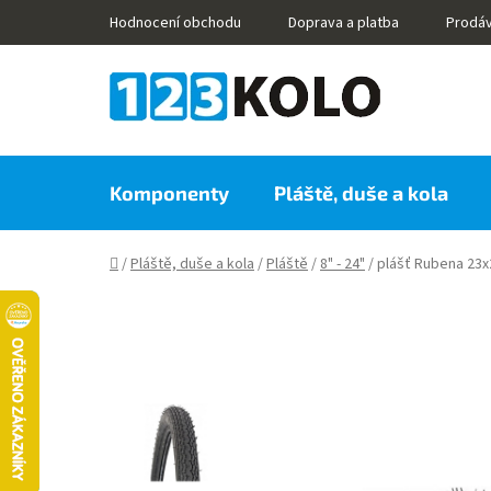
Přejít
Hodnocení obchodu
Doprava a platba
Prodá
na
obsah
Komponenty
Pláště, duše a kola
Domů
/
Pláště, duše a kola
/
Pláště
/
8" - 24"
/
plášť Rubena 23