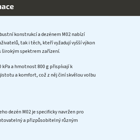
mace
robustní konstrukcí a dezénem M02 nabízí
vatelů, tak i těch, kteří vyžadují vyšší výkon
s širokým spektrem zařízení.
 kPa a hmotnost 800 g přispívají k
istotu a komfort, což z něj činí skvělou volbu
eho dezén M02 je specificky navržen pro
montovatelný a přizpůsobitelný různým