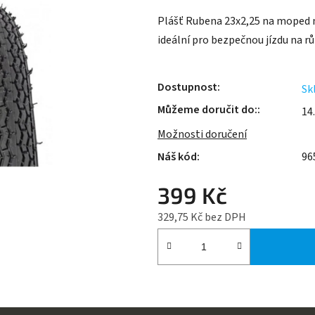
je
Plášť Rubena 23x2,25 na moped na
0,0
ideální pro bezpečnou jízdu na r
z
5
hvězdiček.
Dostupnost
Sk
Můžeme doručit do:
14
Možnosti doručení
96
399 Kč
329,75 Kč bez DPH
Měrná cena: