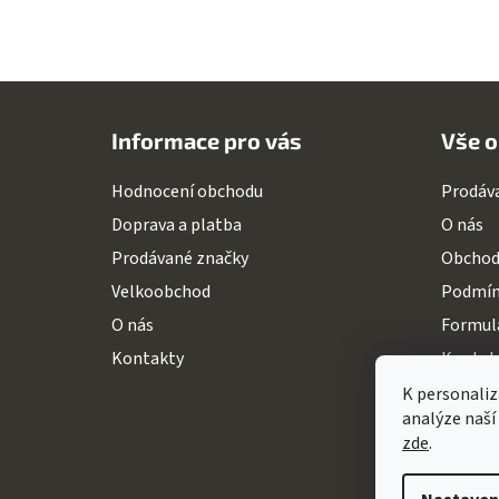
Z
á
Informace pro vás
Vše o
p
a
Hodnocení obchodu
Prodáv
t
Doprava a platba
O nás
í
Prodávané značky
Obchod
Velkoobchod
Podmín
O nás
Formulá
Kontakty
Kontak
K personaliz
analýze naší
zde
.