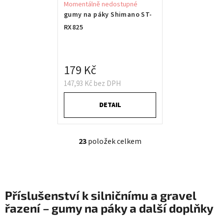
Momentálně nedostupné
gumy na páky Shimano ST-
RX825
179 Kč
147,93 Kč bez DPH
DETAIL
23
položek celkem
O
v
l
á
d
Příslušenství k silničnímu a gravel
a
řazení – gumy na páky a další doplňky
c