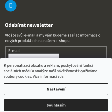
Odebírat newsletter
Vložte svůj e-mail a my vám budeme zasílat informace o
nových produktech na našem e-shopu.
E-mail
Souhlasím s
podmínkami ochrany osobních údajů
K personalizaci obsahu a reklam, poskytování funkcí
sociálních médií a analýze naší návštěvnosti využíváme
PŘIHLÁSIT SE
soubory cookies. Více informací
zde
.
Nastavení
Vytvořil Shoptet
&
PekneWeby
Copyright 2026
123kolo
. Všechna práva vyhrazena.
Upravit
Souhlasím
nastavení cookies