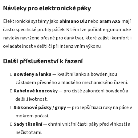
Návleky pro elektronické páky
Elektronické systémy jako
Shimano Di2
nebo
Sram AXS
mají
často specifické profily páček. K těm lze pořídit ergonomické
návleky navržené přesně pro daný tvar, které zajistí komfort i
ovladatelnost v dešti či při intenzivním výkonu.
Další příslušenství k řazení
Bowdeny a lanka
— kvalitní lanko a bowden jsou
základem přesného a hladkého mechanického řazení.
Kabelové koncovky
— pro čisté zakončení bowdenů a
delší životnost.
Silikonové pásky / gripy
— pro lepší fixaci ruky na páce v
mokrém počasí.
Sady těsnění
— chrání vnitřní části páky před vlhkostí a
nečistotami.