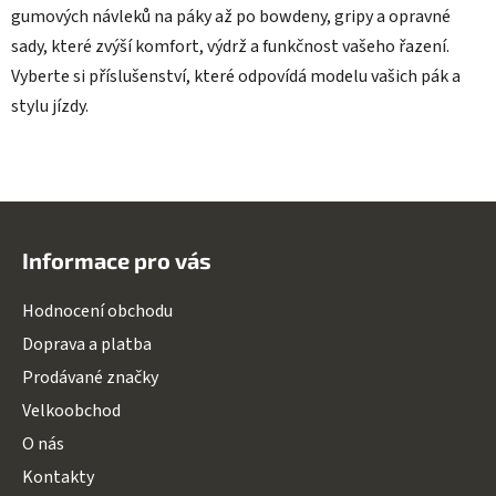
gumových návleků na páky až po bowdeny, gripy a opravné
sady, které zvýší komfort, výdrž a funkčnost vašeho řazení.
Vyberte si příslušenství, které odpovídá modelu vašich pák a
stylu jízdy.
Z
á
Informace pro vás
p
a
Hodnocení obchodu
t
Doprava a platba
í
Prodávané značky
Velkoobchod
O nás
Kontakty