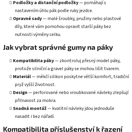
Podložky a distanční podložky
— pomáhají s
nastavením úhlu pák podle ruky jezdce.
Opravné sady
— malé šroubky, pružiny nebo plastové
díly, které vám pomohou opravit starší páky bez
nutnosti výměny celku.
Jak vybrat správné gumy na páky
Kompatibilita páky
— zkontroluj přesný model páky,
protože silniční a gravel páky se mohou lišit tvarem.
Materiál
— měkčí silikon poskytne větší komfort, tradiční
pryž vyšší životnost.
Design
— perforované nebo vroubkované návleky zlepšují
přilnavost za mokra.
Snadná montáž
— kvalitní návleky jdou jednoduše
nasadit i bez nářadí.
Kompatibilita příslušenství k řazení