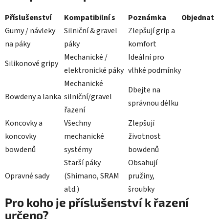
Příslušenství
Kompatibilní s
Poznámka
Objednat
Gumy / návleky
Silniční & gravel
Zlepšují grip a
na páky
páky
komfort
Mechanické /
Ideální pro
Silikonové gripy
elektronické páky
vlhké podmínky
Mechanické
Dbejte na
Bowdeny a lanka
silniční/gravel
správnou délku
řazení
Koncovky a
Všechny
Zlepšují
koncovky
mechanické
životnost
bowdenů
systémy
bowdenů
Starší páky
Obsahují
Opravné sady
(Shimano, SRAM
pružiny,
atd.)
šroubky
Pro koho je příslušenství k řazení
určeno?