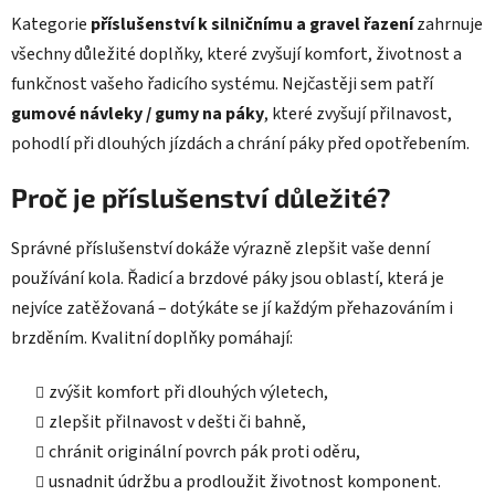
í
Kategorie
příslušenství k silničnímu a gravel řazení
zahrnuje
p
r
všechny důležité doplňky, které zvyšují komfort, životnost a
v
funkčnost vašeho řadicího systému. Nejčastěji sem patří
k
gumové návleky / gumy na páky
, které zvyšují přilnavost,
y
pohodlí při dlouhých jízdách a chrání páky před opotřebením.
v
ý
Proč je příslušenství důležité?
p
i
s
Správné příslušenství dokáže výrazně zlepšit vaše denní
u
používání kola. Řadicí a brzdové páky jsou oblastí, která je
nejvíce zatěžovaná – dotýkáte se jí každým přehazováním i
brzděním. Kvalitní doplňky pomáhají:
zvýšit komfort při dlouhých výletech,
zlepšit přilnavost v dešti či bahně,
chránit originální povrch pák proti oděru,
usnadnit údržbu a prodloužit životnost komponent.