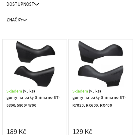
n
DOSTUPNOST
í
p
ZNAČKY
r
o
d
V
u
ý
k
p
t
i
ů
s
p
r
Skladem
(>5 ks)
Skladem
(>5 ks)
o
gumy na páky Shimano ST-
gumy na páky Shimano ST-
d
6800/5800/4700
R7020, RX600, RX400
u
k
t
189 Kč
129 Kč