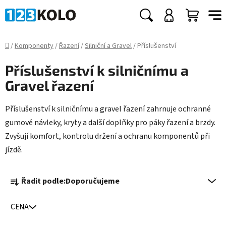
Přejít
na
Hledat
NÁKUP
obsah
KOŠÍK
Domů
/
Komponenty
/
Řazení
/
Silniční a Gravel
/
Příslušenství
Příslušenství k silničnímu a
Gravel řazení
Příslušenství k silničnímu a gravel řazení zahrnuje ochranné
gumové návleky, kryty a další doplňky pro páky řazení a brzdy.
Zvyšují komfort, kontrolu držení a ochranu komponentů při
jízdě.
Ř
Řadit podle:
Doporučujeme
a
z
CENA
e