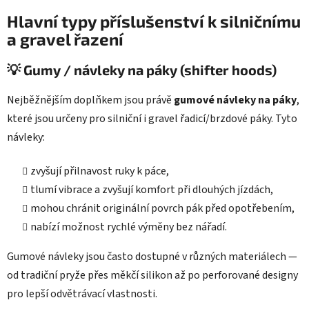
Hlavní typy příslušenství k silničnímu
a gravel řazení
💡 Gumy / návleky na páky (shifter hoods)
Nejběžnějším doplňkem jsou právě
gumové návleky na páky
,
které jsou určeny pro silniční i gravel řadicí/brzdové páky. Tyto
návleky:
zvyšují přilnavost ruky k páce,
tlumí vibrace a zvyšují komfort při dlouhých jízdách,
mohou chránit originální povrch pák před opotřebením,
nabízí možnost rychlé výměny bez nářadí.
Gumové návleky jsou často dostupné v různých materiálech —
od tradiční pryže přes měkčí silikon až po perforované designy
pro lepší odvětrávací vlastnosti.