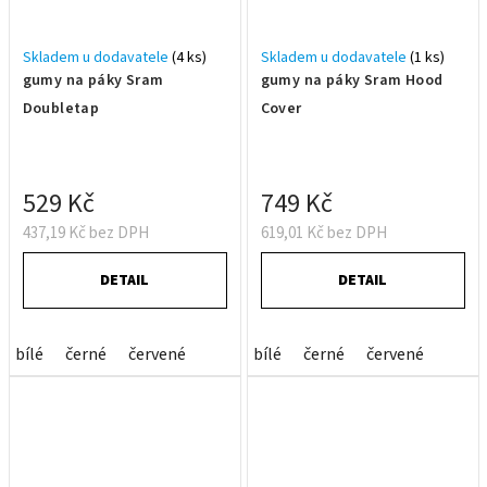
Skladem u dodavatele
(4 ks)
Skladem u dodavatele
(1 ks)
gumy na páky Sram
gumy na páky Sram Hood
Doubletap
Cover
529 Kč
749 Kč
437,19 Kč bez DPH
619,01 Kč bez DPH
DETAIL
DETAIL
bílé
černé
červené
bílé
černé
červené