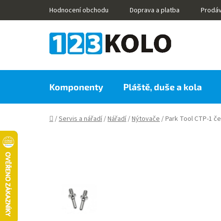
Přejít
Hodnocení obchodu
Doprava a platba
Prodá
na
obsah
Komponenty
Pláště, duše a kola
Domů
/
Servis a nářadí
/
Nářadí
/
Nýtovače
/
Park Tool CTP-1 č