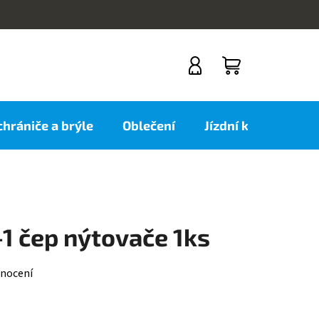
NÁKUPNÍ
KOŠÍK
 chrániče a brýle
Oblečení
Jízdní kola
Nov
-1 čep nýtovače 1ks
nocení