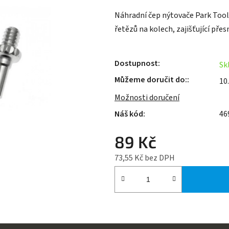
je
Náhradní čep nýtovače Park Tool
0,0
řetězů na kolech, zajišťující přes
z
5
hvězdiček.
Dostupnost
Sk
Můžeme doručit do:
10
Možnosti doručení
46
89 Kč
73,55 Kč bez DPH
Měrná cena: