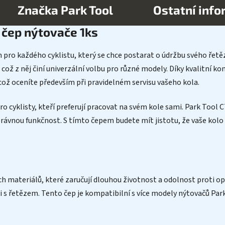
Značka
Park Tool
Ostatní inf
 čep nýtovače 1ks
ro každého cyklistu, který se chce postarat o údržbu svého řetěz
, což z něj činí univerzální volbu pro různé modely. Díky kvalitní
 což oceníte především při pravidelném servisu vašeho kola.
ro cyklisty, kteří preferují pracovat na svém kole sami. Park Tool C
právnou funkčnost. S tímto čepem budete mít jistotu, že vaše kolo 
ch materiálů, které zaručují dlouhou životnost a odolnost proti op
ci s řetězem. Tento čep je kompatibilní s více modely nýtovačů Park 