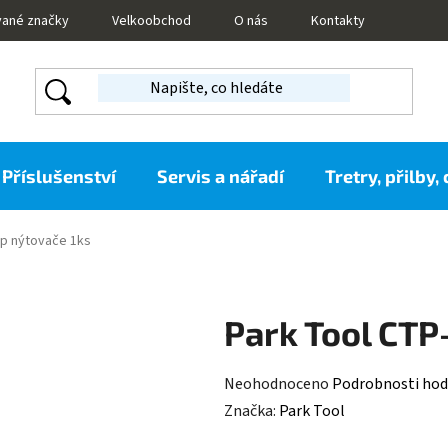
vané značky
Velkoobchod
O nás
Kontakty
Příslušenství
Servis a nářadí
Tretry, přilby,
ep nýtovače 1ks
Park Tool CTP
Průměrné
Neohodnoceno
Podrobnosti hod
hodnocení
Značka:
Park Tool
produktu