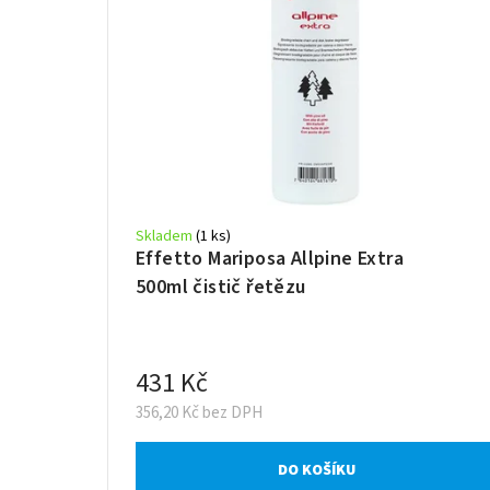
Skladem
(1 ks)
Effetto Mariposa Allpine Extra
500ml čistič řetězu
431 Kč
356,20 Kč bez DPH
DO KOŠÍKU