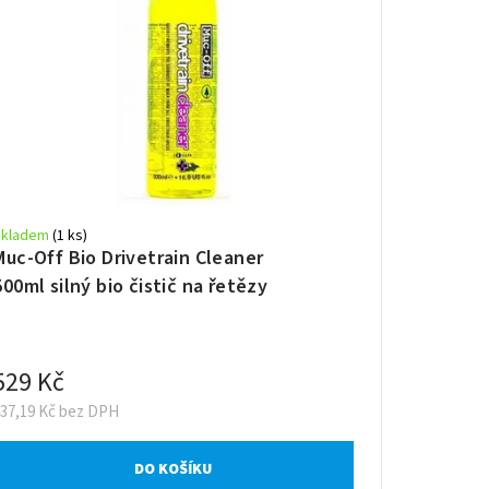
Skladem
(1 ks)
Muc-Off Bio Drivetrain Cleaner
500ml silný bio čistič na řetězy
529 Kč
437,19 Kč bez DPH
DO KOŠÍKU