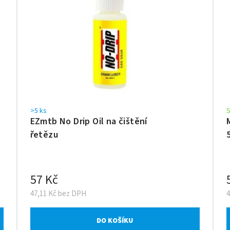
>5 ks
EZmtb No Drip Oil na čištění
řetězu
57 Kč
47,11 Kč bez DPH
DO KOŠÍKU