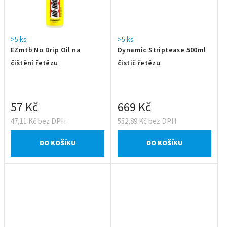
>5 ks
>5 ks
EZmtb No Drip Oil na
Dynamic Striptease 500ml
čištění řetězu
čistič řetězu
57 Kč
669 Kč
47,11 Kč bez DPH
552,89 Kč bez DPH
DO KOŠÍKU
DO KOŠÍKU