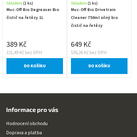
Skladem
(1 ks)
Skladem
(1 ks)
Muc-Off Bio Degreaser Bio
Muc-Off Bio Drivetrain
čistič na řetězy 1L
Cleaner 750ml silný bio
čistič na řetězy
389 Kč
649 Kč
321,49 Kč bez DPH
536,36 Kč bez DPH
DO KOŠÍKU
DO KOŠÍKU
Z
á
Informace pro vás
p
a
Hodnocení obchodu
t
Doprava a platba
í