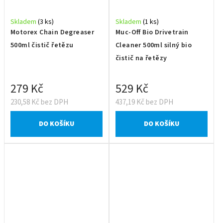
Skladem
(3 ks)
Skladem
(1 ks)
Motorex Chain Degreaser
Muc-Off Bio Drivetrain
500ml čistič řetězu
Cleaner 500ml silný bio
čistič na řetězy
279 Kč
529 Kč
230,58 Kč bez DPH
437,19 Kč bez DPH
DO KOŠÍKU
DO KOŠÍKU