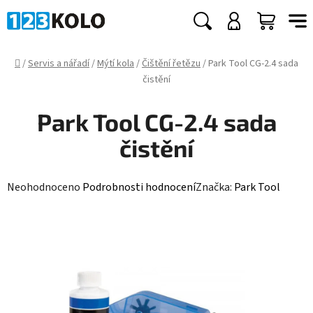
Přejít
na
Hledat
NÁKUP
obsah
KOŠÍK
Domů
/
Servis a nářadí
/
Mýtí kola
/
Čištění řetězu
/
Park Tool CG-2.4 sada
čistění
Park Tool CG-2.4 sada
čistění
Průměrné
Neohodnoceno
Podrobnosti hodnocení
Značka:
Park Tool
hodnocení
produktu
je
0,0
z
5