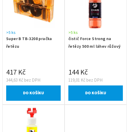
>5 ks
>5 ks
Super B TB-3208 pračka
čistič Force Strong na
řetězu
řetězy 500 ml láhev růžový
417 Kč
144 Kč
344,63 Kč bez DPH
119,01 Kč bez DPH
DO KOŠÍKU
DO KOŠÍKU