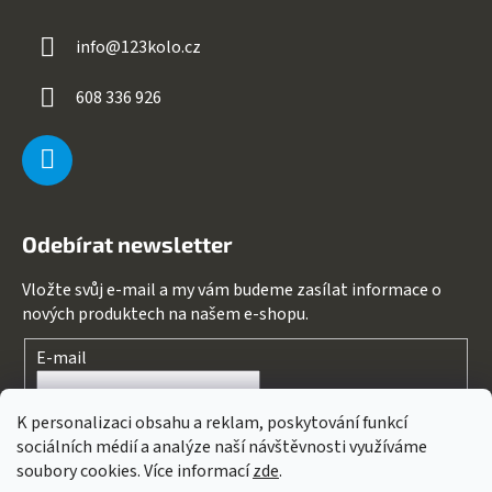
info
@
123kolo.cz
608 336 926
Odebírat newsletter
Vložte svůj e-mail a my vám budeme zasílat informace o
nových produktech na našem e-shopu.
E-mail
Souhlasím s
podmínkami ochrany osobních údajů
K personalizaci obsahu a reklam, poskytování funkcí
sociálních médií a analýze naší návštěvnosti využíváme
PŘIHLÁSIT SE
soubory cookies. Více informací
zde
.