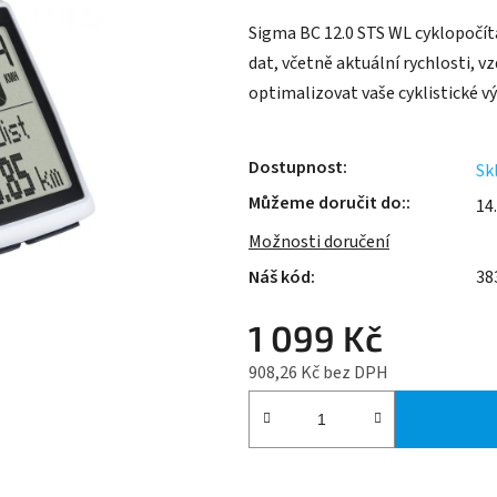
je
Sigma BC 12.0 STS WL cyklopočítač
0,0
dat, včetně aktuální rychlosti, 
z
optimalizovat vaše cyklistické v
5
hvězdiček.
Dostupnost
Sk
Můžeme doručit do:
14
Možnosti doručení
38
1 099 Kč
908,26 Kč bez DPH
Měrná cena: