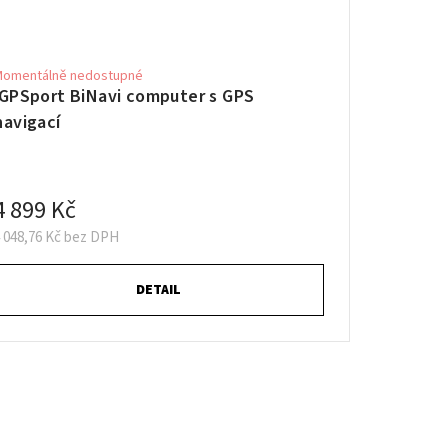
Momentálně nedostupné
iGPSport BiNavi computer s GPS
navigací
4 899 Kč
 048,76 Kč bez DPH
DETAIL