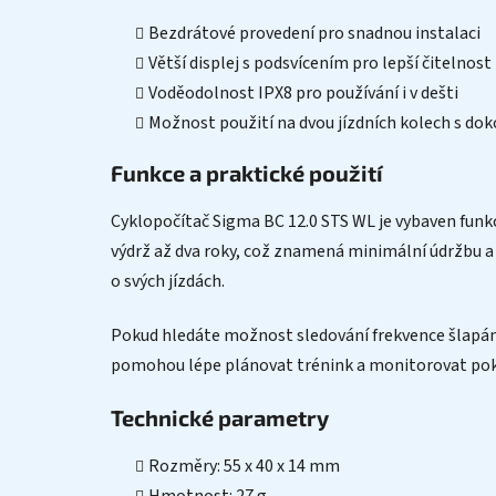
Bezdrátové provedení pro snadnou instalaci
Větší displej s podsvícením pro lepší čitelnost
Voděodolnost IPX8 pro používání i v dešti
Možnost použití na dvou jízdních kolech s do
Funkce a praktické použití
Cyklopočítač Sigma BC 12.0 STS WL je vybaven funkc
výdrž až dva roky, což znamená minimální údržbu a
o svých jízdách.
Pokud hledáte možnost sledování frekvence šlapání,
pomohou lépe plánovat trénink a monitorovat pokr
Technické parametry
Rozměry: 55 x 40 x 14 mm