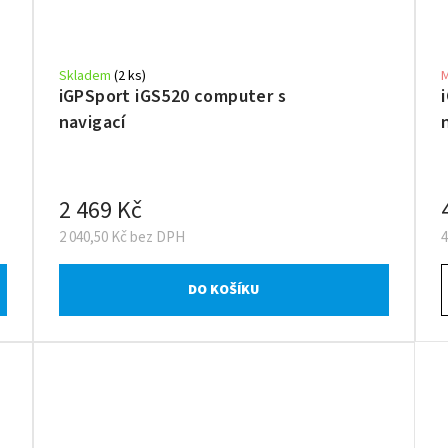
Skladem
(2 ks)
iGPSport iGS520 computer s
navigací
2 469 Kč
2 040,50 Kč bez DPH
4
DO KOŠÍKU