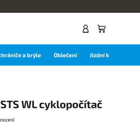
NÁKUPNÍ
KOŠÍK
 chrániče a brýle
Oblečení
Jízdní kola
Nov
 STS WL cyklopočítač
nocení