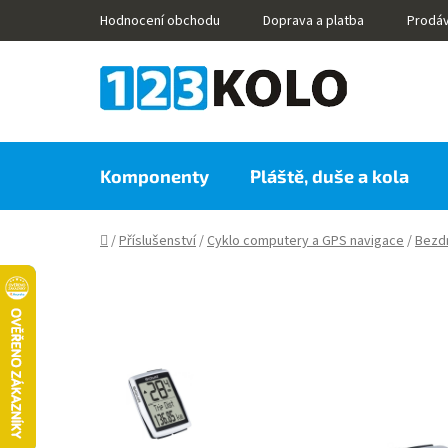
Přejít
Hodnocení obchodu
Doprava a platba
Prodá
na
obsah
Komponenty
Pláště, duše a kola
Domů
/
Příslušenství
/
Cyklo computery a GPS navigace
/
Bezd