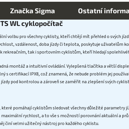
Značka
Sigma
Ostatní inform
STS WL cyklopočítač
ní volbu pro všechny cyklisty, kteří chtějí mít přehled o svých jí
rychlost, vzdálenost, doba jízdy či teplota, poskytuje uživatelům k
ak rekreačním, tak i sportovním cyklistům, kteří hledají spolehli
ná montáž a intuitivní ovládání. Vylepšená tlačítka a větší displej
ný s certifikací IPX8, což znamená, že nebude problém jej používat
 jízdy pod kontrolou a zároveň se zaměřit na zlepšení svých cyklis
 které pomáhají cyklistům sledovat všechny důležité parametry jíz
maximální rychlost, a to vše s možností porovnání aktuální a prů
j činí velmi užitečný nástroj pro každého cyklistu.