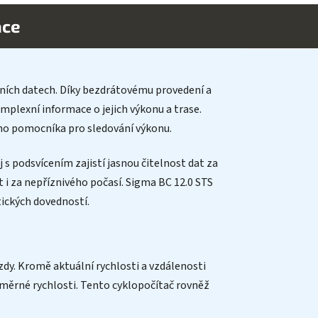
ace
zdních datech. Díky bezdrátovému provedení a
omplexní informace o jejich výkonu a trase.
vého pomocníka pro sledování výkonu.
 s podsvícením zajistí jasnou čitelnost dat za
 i za nepříznivého počasí. Sigma BC 12.0 STS
tických dovedností.
dy. Kromě aktuální rychlosti a vzdálenosti
měrné rychlosti. Tento cyklopočítač rovněž