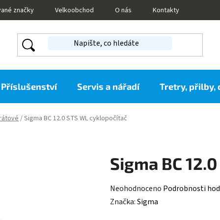
vané značky
Velkoobchod
O nás
Kontakty
Příslušenství
Servis a nářadí
Tretry, přilby,
rátové
/
Sigma BC 12.0 STS WL cyklopočítač
Sigma BC 12.0
Průměrné
Neohodnoceno
Podrobnosti hod
hodnocení
Značka:
Sigma
produktu