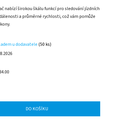
 nabízí širokou škálu funkcí pro sledování jízdních
vzdálenosti a průměrné rychlosti, což vám pomůže
ýkony.
ladem u dodavatele
(50 ks)
.8.2026
34.00
DO KOŠÍKU