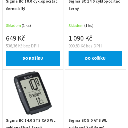
Sigma BC 10.0 cyklopočítač
Sigma BC 14.0 cyklopočítač
o
černo-bílý
černý
d
u
Skladem
(1 ks)
Skladem
(1 ks)
k
t
649 Kč
1 090 Kč
ů
536,36 Kč bez DPH
900,83 Kč bez DPH
DO KOŠÍKU
DO KOŠÍKU
Sigma BC 14.0 STS CAD WL
Sigma BC 5.0 ATS WL
cyklopočítač černý
cyklopočítač černý