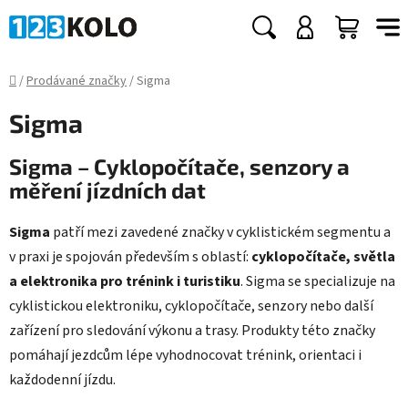
Přejít
na
Hledat
NÁKUP
obsah
KOŠÍK
Domů
/
Prodávané značky
/
Sigma
Sigma
Sigma – Cyklopočítače, senzory a
měření jízdních dat
Sigma
patří mezi zavedené značky v cyklistickém segmentu a
v praxi je spojován především s oblastí:
cyklopočítače, světla
a elektronika pro trénink i turistiku
. Sigma se specializuje na
cyklistickou elektroniku, cyklopočítače, senzory nebo další
zařízení pro sledování výkonu a trasy. Produkty této značky
pomáhají jezdcům lépe vyhodnocovat trénink, orientaci i
každodenní jízdu.