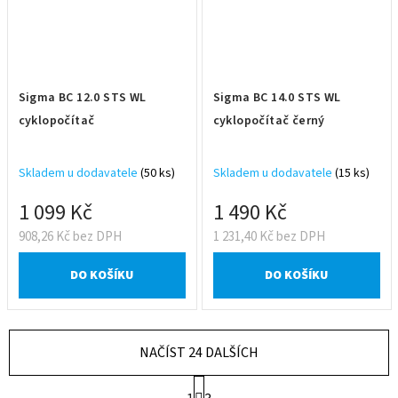
Sigma BC 12.0 STS WL
Sigma BC 14.0 STS WL
cyklopočítač
cyklopočítač černý
Skladem u dodavatele
(50 ks)
Skladem u dodavatele
(15 ks)
1 099 Kč
1 490 Kč
908,26 Kč bez DPH
1 231,40 Kč bez DPH
DO KOŠÍKU
DO KOŠÍKU
NAČÍST 24 DALŠÍCH
S