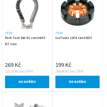
>5 ks
>5 ks
Park Tool SW-5C centrklíč
IceToolz 12F8 centrklíč
DT torx
269 Kč
199 Kč
222,31 Kč bez DPH
164,46 Kč bez DPH
DO KOŠÍKU
DO KOŠÍKU