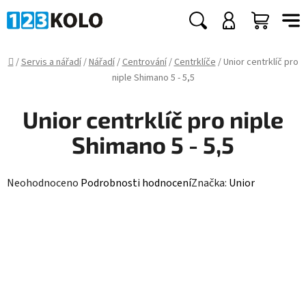
Přejít
na
Hledat
NÁKUP
obsah
KOŠÍK
Domů
/
Servis a nářadí
/
Nářadí
/
Centrování
/
Centrklíče
/
Unior centrklíč pro
niple Shimano 5 - 5,5
Unior centrklíč pro niple
Shimano 5 - 5,5
Průměrné
Neohodnoceno
Podrobnosti hodnocení
Značka:
Unior
hodnocení
produktu
je
0,0
z
5