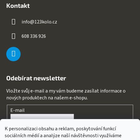
Kontakt
info
@
123kolo.cz
608 336 926
Odebírat newsletter
Vložte svůj e-mail a my vám budeme zasílat informace o
nových produktech na našem e-shopu.
E-mail
Souhlasím s
podmínkami ochrany osobních údajů
K personalizaci obsahu a reklam, poskytování funkcí
sociálních médií a analýze naší návštěvnosti využíváme
PŘIHLÁSIT SE