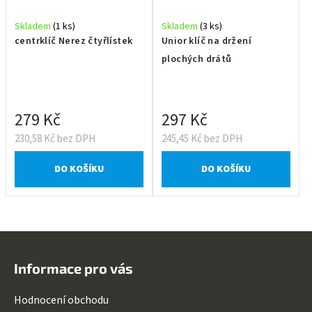
Skladem
(1 ks)
Skladem
(3 ks)
centrklíč Nerez čtyřlístek
Unior klíč na držení
plochých drátů
279 Kč
297 Kč
230,58 Kč bez DPH
245,45 Kč bez DPH
DO KOŠÍKU
DO KOŠÍKU
Z
á
Informace pro vás
p
a
Hodnocení obchodu
t