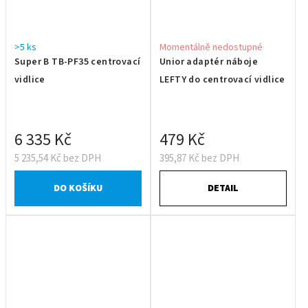
>5 ks
Momentálně nedostupné
Super B TB-PF35 centrovací
Unior adaptér náboje
vidlice
LEFTY do centrovací vidlice
6 335 Kč
479 Kč
5 235,54 Kč bez DPH
395,87 Kč bez DPH
DO KOŠÍKU
DETAIL