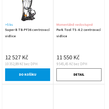
>5 ks
Momentálně nedostupné
Super B TB-PF36 centrovací
Park Tool TS-4.2 centrovací
vidlice
vidlice
12 527 Kč
11 550 Kč
10 352,89 Kč bez DPH
9 545,45 Kč bez DPH
DO KOŠÍKU
DETAIL