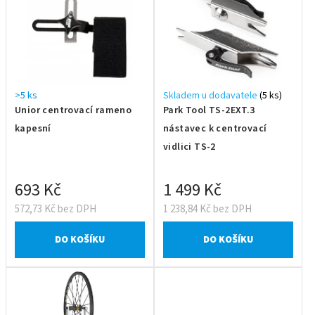
>5 ks
Skladem u dodavatele
(5 ks)
Unior centrovací rameno
Park Tool TS-2EXT.3
kapesní
nástavec k centrovací
vidlici TS-2
693 Kč
1 499 Kč
572,73 Kč bez DPH
1 238,84 Kč bez DPH
DO KOŠÍKU
DO KOŠÍKU