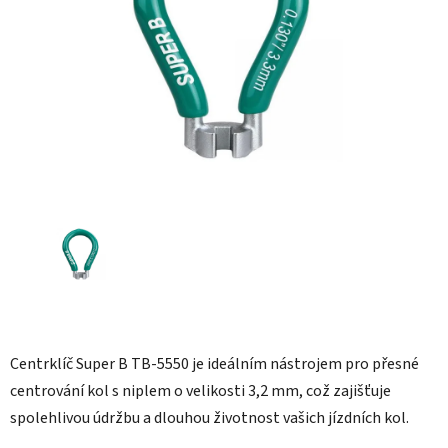
hvězdiček.
Centrklíč Super B TB-5550 je ideálním nástrojem pro přesné
centrování kol s niplem o velikosti 3,2 mm, což zajišťuje
spolehlivou údržbu a dlouhou životnost vašich jízdních kol.