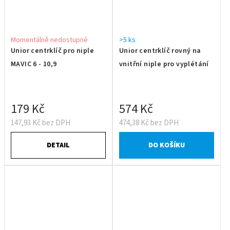
Momentálně nedostupné
>5 ks
Unior centrklíč pro niple
Unior centrklíč rovný na
MAVIC 6 - 10,9
vnitřní niple pro vyplétání
179 Kč
574 Kč
147,93 Kč bez DPH
474,38 Kč bez DPH
DETAIL
DO KOŠÍKU