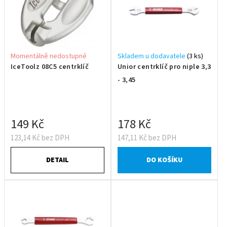
Momentálně nedostupné
Skladem u dodavatele
(3 ks)
IceToolz 08C5 centrklíč
Unior centrklíč pro niple 3,3
- 3,45
149 Kč
178 Kč
123,14 Kč bez DPH
147,11 Kč bez DPH
DETAIL
DO KOŠÍKU