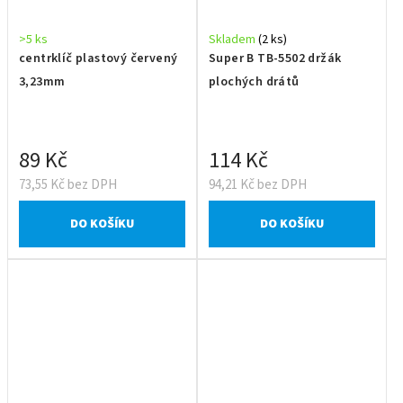
>5 ks
Skladem
(2 ks)
centrklíč plastový červený
Super B TB-5502 držák
3,23mm
plochých drátů
89 Kč
114 Kč
73,55 Kč bez DPH
94,21 Kč bez DPH
DO KOŠÍKU
DO KOŠÍKU