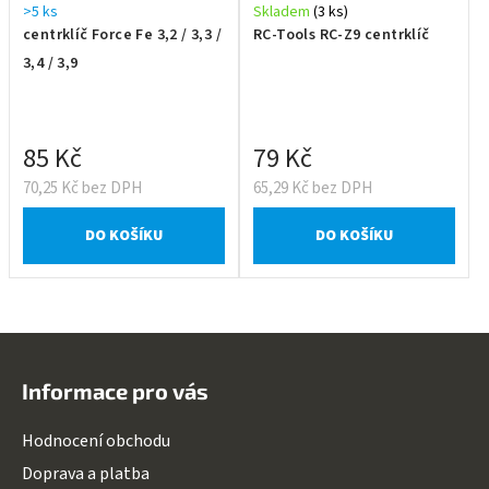
>5 ks
Skladem
(3 ks)
centrklíč Force Fe 3,2 / 3,3 /
RC-Tools RC-Z9 centrklíč
3,4 / 3,9
85 Kč
79 Kč
70,25 Kč bez DPH
65,29 Kč bez DPH
DO KOŠÍKU
DO KOŠÍKU
Z
á
Informace pro vás
p
a
Hodnocení obchodu
t
Doprava a platba
í