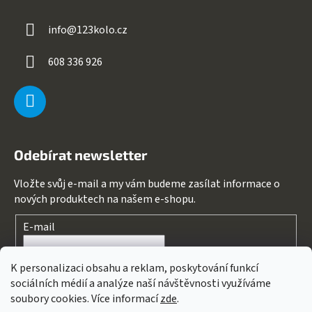
info
@
123kolo.cz
608 336 926
Odebírat newsletter
Vložte svůj e-mail a my vám budeme zasílat informace o
nových produktech na našem e-shopu.
E-mail
Souhlasím s
podmínkami ochrany osobních údajů
K personalizaci obsahu a reklam, poskytování funkcí
sociálních médií a analýze naší návštěvnosti využíváme
PŘIHLÁSIT SE
soubory cookies. Více informací
zde
.