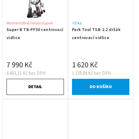
Momentálně nedostupné
>5 ks
Super B TB-PF30 centrovací
Park Tool TSB-2.2 držák
vidlice
centrovací vidlice
7 990 Kč
1 620 Kč
6 603,31 Kč bez DPH
1 338,84 Kč bez DPH
DETAIL
DO KOŠÍKU