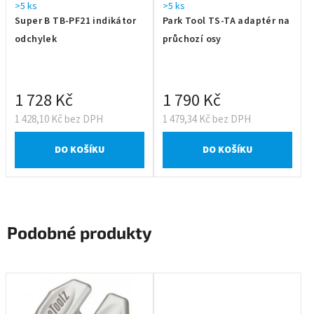
>5 ks
>5 ks
Super B TB-PF21 indikátor
Park Tool TS-TA adaptér na
odchylek
průchozí osy
1 728 Kč
1 790 Kč
1 428,10 Kč bez DPH
1 479,34 Kč bez DPH
DO KOŠÍKU
DO KOŠÍKU
Podobné produkty