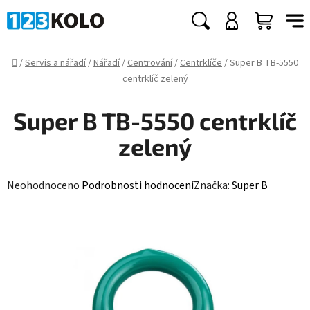
Přejít
na
Hledat
NÁKUP
obsah
KOŠÍK
Domů
/
Servis a nářadí
/
Nářadí
/
Centrování
/
Centrklíče
/
Super B TB-5550
centrklíč zelený
Super B TB-5550 centrklíč
zelený
Průměrné
Neohodnoceno
Podrobnosti hodnocení
Značka:
Super B
hodnocení
produktu
je
0,0
z
5