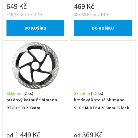
t
649 Kč
469 Kč
ů
536,36 Kč bez DPH
387,60 Kč bez DPH
DO KOŠÍKU
DO KOŠÍKU
Skladem
(2 ks)
Skladem
(>5 ks)
brzdový kotouč Shimano
brzdový kotouč Shimano
RT-CL900 203mm
SLX SM-RT64 203mm C-lock
1 449 Kč
369 Kč
od
od