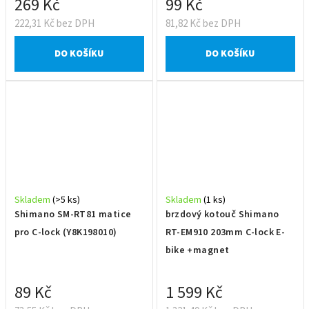
269 Kč
99 Kč
222,31 Kč bez DPH
81,82 Kč bez DPH
DO KOŠÍKU
DO KOŠÍKU
Skladem
(>5 ks)
Skladem
(1 ks)
Shimano SM-RT81 matice
brzdový kotouč Shimano
pro C-lock (Y8K198010)
RT-EM910 203mm C-lock E-
bike +magnet
89 Kč
1 599 Kč