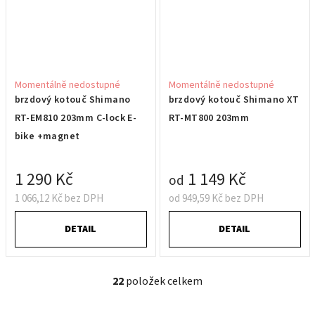
Momentálně nedostupné
Momentálně nedostupné
brzdový kotouč Shimano
brzdový kotouč Shimano XT
RT-EM810 203mm C-lock E-
RT-MT800 203mm
bike +magnet
1 290 Kč
1 149 Kč
od
1 066,12 Kč bez DPH
od 949,59 Kč bez DPH
DETAIL
DETAIL
22
položek celkem
O
v