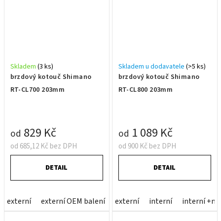
Skladem
(3 ks)
Skladem u dodavatele
(>5 ks)
brzdový kotouč Shimano
brzdový kotouč Shimano
RT-CL700 203mm
RT-CL800 203mm
829 Kč
1 089 Kč
od
od
od 685,12 Kč bez DPH
od 900 Kč bez DPH
DETAIL
DETAIL
externí
externí OEM balení
externí
interní
interní +m