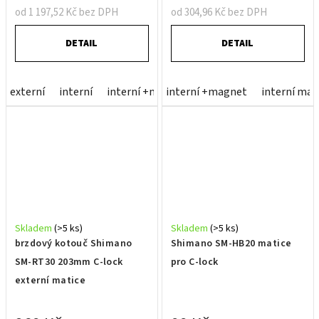
od 1 197,52 Kč bez DPH
od 304,96 Kč bez DPH
DETAIL
DETAIL
externí
interní
interní +magnet
interní +magnet
interní mat
Skladem
(>5 ks)
Skladem
(>5 ks)
brzdový kotouč Shimano
Shimano SM-HB20 matice
SM-RT30 203mm C-lock
pro C-lock
externí matice