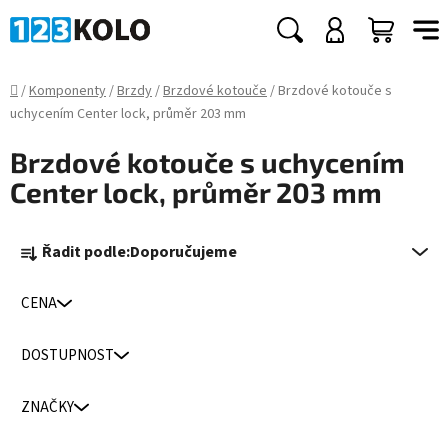
Přejít
na
Hledat
NÁKUP
obsah
KOŠÍK
Domů
/
Komponenty
/
Brzdy
/
Brzdové kotouče
/
Brzdové kotouče s
uchycením Center lock, průměr 203 mm
Brzdové kotouče s uchycením
Center lock, průměr 203 mm
Ř
Řadit podle:
Doporučujeme
a
z
CENA
e
n
DOSTUPNOST
í
p
ZNAČKY
r
o