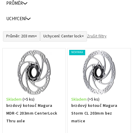
PRŮMĚR
d
u
UCHYCENÍ
k
t
Průměr: 203 mm
×
Uchycení: Center lock
×
Zrušit filtry
ů
V
NOVINKA
ý
p
i
s
p
r
Skladem
(>5 ks)
Skladem
(>5 ks)
o
brzdový kotouč Magura
brzdový kotouč Magura
d
MDR-C 203mm CenterLock
Storm CL 203mm bez
u
Thru axle
matice
k