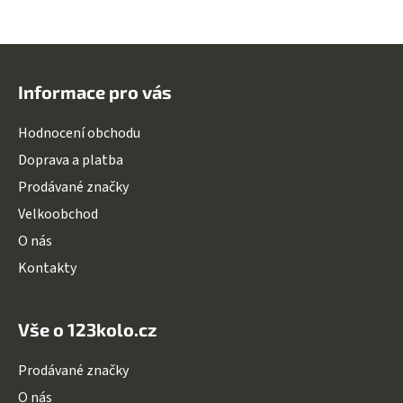
l
á
d
Z
a
á
c
Informace pro vás
p
í
a
p
Hodnocení obchodu
r
t
Doprava a platba
v
í
k
Prodávané značky
y
Velkoobchod
v
O nás
ý
p
Kontakty
i
s
u
Vše o 123kolo.cz
Prodávané značky
O nás