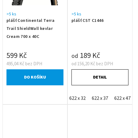
>5 ks
>5 ks
plášť Continental Terra
plášť CST C1446
Trail ShieldWall kevlar
Cream 700 x 40C
599 Kč
189 Kč
od
495,04 Kč bez DPH
od 156,20 Kč bez DPH
DO KOŠÍKU
DETAIL
622 x 32
622 x 37
622 x 47