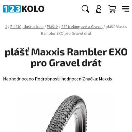
Přejít
na
Hledat
NÁKUP
obsah
KOŠÍK
Domů
/
Pláště, duše a kola
/
Pláště
/
28" trekingové a Gravel
/
plášť Maxxis
Rambler EXO pro Gravel drát
plášť Maxxis Rambler EXO
pro Gravel drát
Průměrné
Neohodnoceno
Podrobnosti hodnocení
Značka:
Maxxis
hodnocení
produktu
je
0,0
z
5