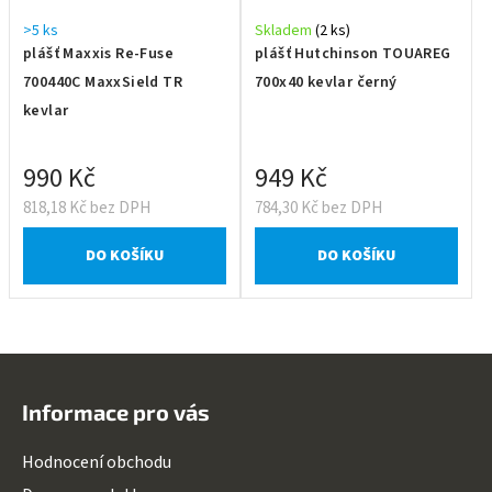
>5 ks
Skladem
(2 ks)
plášť Maxxis Re-Fuse
plášť Hutchinson TOUAREG
700440C MaxxSield TR
700x40 kevlar černý
kevlar
990 Kč
949 Kč
818,18 Kč bez DPH
784,30 Kč bez DPH
DO KOŠÍKU
DO KOŠÍKU
Z
á
Informace pro vás
p
a
Hodnocení obchodu
t