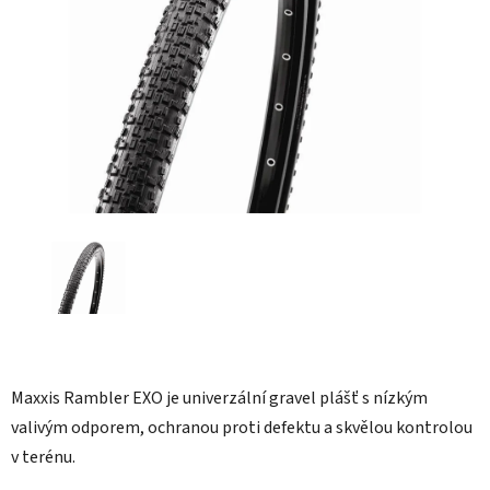
hvězdiček.
Maxxis Rambler EXO je univerzální gravel plášť s nízkým
valivým odporem, ochranou proti defektu a skvělou kontrolou
v terénu.