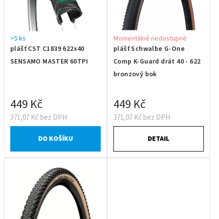
>5 ks
Momentálně nedostupné
plášť CST C1839 622x40
plášť Schwalbe G-One
SENSAMO MASTER 60TPI
Comp K-Guard drát 40 - 622
bronzový bok
449 Kč
449 Kč
371,07 Kč bez DPH
371,07 Kč bez DPH
DO KOŠÍKU
DETAIL