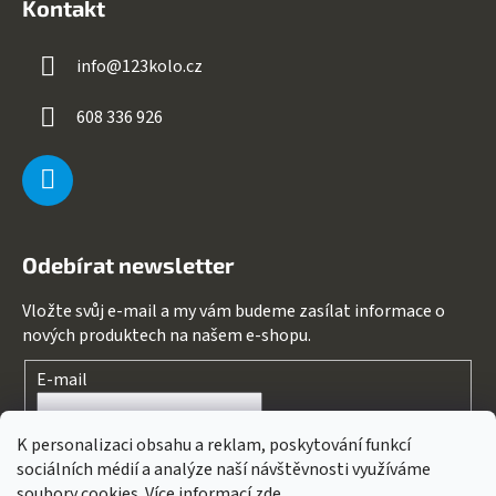
Kontakt
info
@
123kolo.cz
608 336 926
Odebírat newsletter
Vložte svůj e-mail a my vám budeme zasílat informace o
nových produktech na našem e-shopu.
E-mail
Souhlasím s
podmínkami ochrany osobních údajů
K personalizaci obsahu a reklam, poskytování funkcí
sociálních médií a analýze naší návštěvnosti využíváme
PŘIHLÁSIT SE
soubory cookies. Více informací
zde
.