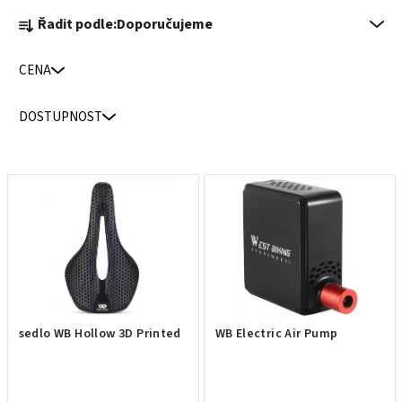
Ř
Řadit podle:
Doporučujeme
a
z
CENA
e
n
DOSTUPNOST
í
p
r
V
o
ý
d
p
u
i
k
s
t
p
ů
r
sedlo WB Hollow 3D Printed
WB Electric Air Pump
o
d
u