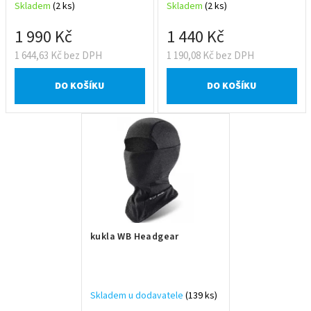
Skladem
(2 ks)
Skladem
(2 ks)
k
t
1 990 Kč
1 440 Kč
ů
1 644,63 Kč bez DPH
1 190,08 Kč bez DPH
DO KOŠÍKU
DO KOŠÍKU
kukla WB Headgear
Skladem u dodavatele
(139 ks)