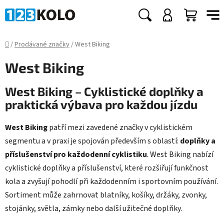
Přejít
na
Hledat
NÁKUP
obsah
KOŠÍK
Domů
/
Prodávané značky
/
West Biking
West Biking
West Biking – Cyklistické doplňky a
praktická výbava pro každou jízdu
West Biking
patří mezi zavedené značky v cyklistickém
segmentu a v praxi je spojován především s oblastí:
doplňky a
příslušenství pro každodenní cyklistiku
. West Biking nabízí
cyklistické doplňky a příslušenství, které rozšiřují funkčnost
kola a zvyšují pohodlí při každodenním i sportovním používání.
Sortiment může zahrnovat blatníky, košíky, držáky, zvonky,
stojánky, světla, zámky nebo další užitečné doplňky.