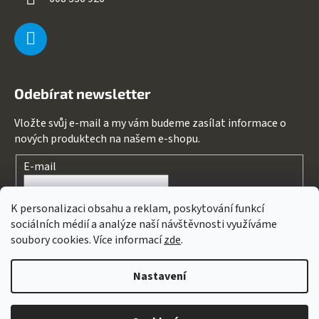
Odebírat newsletter
Vložte svůj e-mail a my vám budeme zasílat informace o
nových produktech na našem e-shopu.
E-mail
Souhlasím s
podmínkami ochrany osobních údajů
K personalizaci obsahu a reklam, poskytování funkcí
sociálních médií a analýze naší návštěvnosti využíváme
PŘIHLÁSIT SE
soubory cookies. Více informací
zde
.
Nastavení
Vytvořil Shoptet
&
PekneWeby