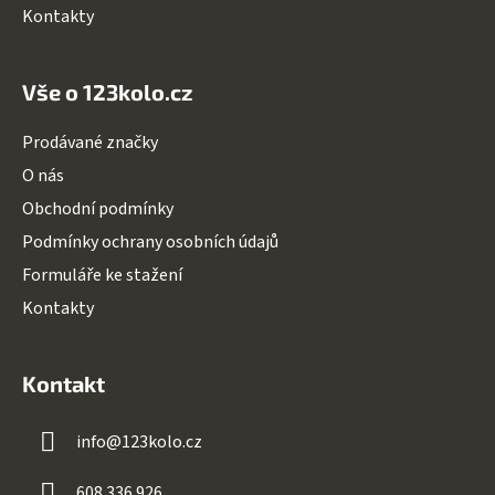
v
Kontakty
ý
p
i
Vše o 123kolo.cz
s
u
Prodávané značky
O nás
Obchodní podmínky
Podmínky ochrany osobních údajů
Formuláře ke stažení
Kontakty
Kontakt
info
@
123kolo.cz
608 336 926