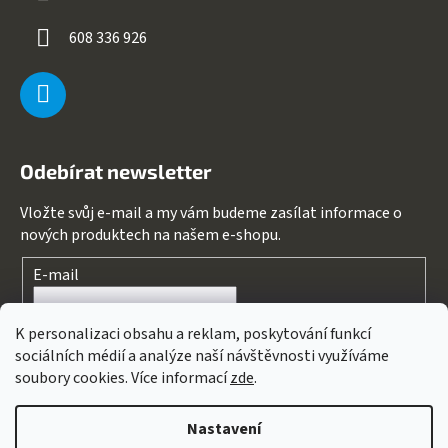
608 336 926
Odebírat newsletter
Vložte svůj e-mail a my vám budeme zasílat informace o
nových produktech na našem e-shopu.
E-mail
Souhlasím s
podmínkami ochrany osobních údajů
K personalizaci obsahu a reklam, poskytování funkcí
sociálních médií a analýze naší návštěvnosti využíváme
PŘIHLÁSIT SE
soubory cookies. Více informací
zde
.
Nastavení