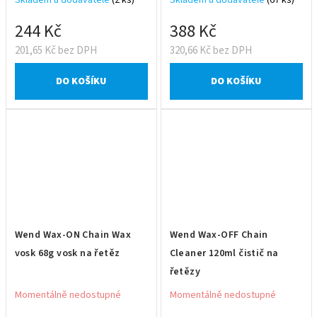
Skladem u dodavatele
(2 ks)
Skladem u dodavatele
(67 ks)
244 Kč
388 Kč
201,65 Kč bez DPH
320,66 Kč bez DPH
DO KOŠÍKU
DO KOŠÍKU
Wend Wax-ON Chain Wax
Wend Wax-OFF Chain
vosk 68g vosk na řetěz
Cleaner 120ml čistič na
řetězy
Momentálně nedostupné
Momentálně nedostupné