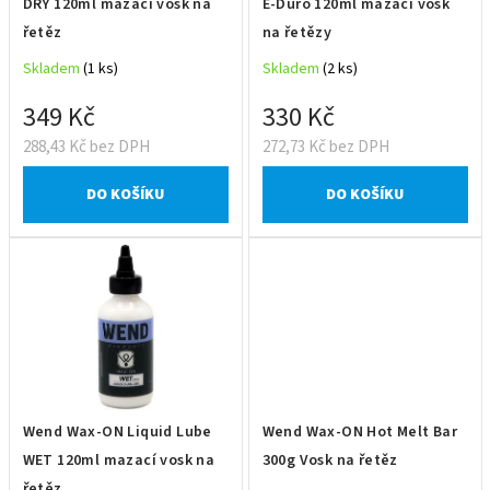
DRY 120ml mazací vosk na
E-Duro 120ml mazací vosk
d
řetěz
na řetězy
u
Skladem
(1 ks)
Skladem
(2 ks)
k
t
349 Kč
330 Kč
ů
288,43 Kč bez DPH
272,73 Kč bez DPH
DO KOŠÍKU
DO KOŠÍKU
Wend Wax-ON Liquid Lube
Wend Wax-ON Hot Melt Bar
WET 120ml mazací vosk na
300g Vosk na řetěz
řetěz