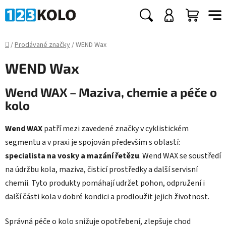
Přejít
na
Hledat
NÁKUP
obsah
KOŠÍK
Domů
/
Prodávané značky
/
WEND Wax
WEND Wax
Wend WAX – Maziva, chemie a péče o
kolo
Wend WAX
patří mezi zavedené značky v cyklistickém
segmentu a v praxi je spojován především s oblastí:
specialista na vosky a mazání řetězu
. Wend WAX se soustředí
na údržbu kola, maziva, čisticí prostředky a další servisní
chemii. Tyto produkty pomáhají udržet pohon, odpružení i
další části kola v dobré kondici a prodloužit jejich životnost.
Správná péče o kolo snižuje opotřebení, zlepšuje chod