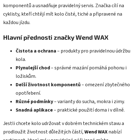
komponentů a usnadňuje pravidelný servis. Značka cílí na
cyklisty, kteří chtějí mít kolo čisté, tiché a připravené na
každou jízdu.
Hlavní přednosti značky Wend WAX
Čistota a ochrana
– produkty pro pravidelnou údržbu
kola.
Plynulejší chod
– správné mazání pomáhá pohonu i
ložiskům.
Delší životnost komponentů
– omezení zbytečného
opotřebení.
Různé podmínky
– varianty do sucha, mokra i zimy.
Snadná aplikace
– praktické použití doma i v dílně.
Jestli chcete kolo udržovat v dobrém technickém stavu a
prodloužit životnost důležitých částí,
Wend WAX
nabízí