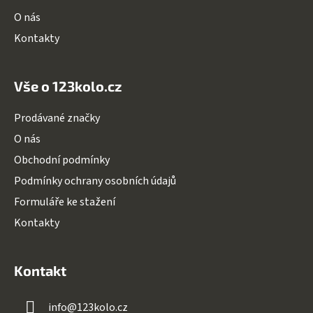
k
O nás
y
v
Kontakty
ý
p
i
Vše o 123kolo.cz
s
u
Prodávané značky
O nás
Obchodní podmínky
Podmínky ochrany osobních údajů
Formuláře ke stažení
Kontakty
Kontakt
info
@
123kolo.cz