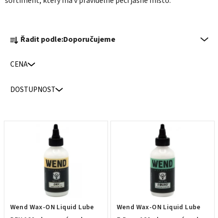
sortiment, který má v pravidelné péči jasné místo.
Ř
Řadit podle:
Doporučujeme
a
z
CENA
e
n
DOSTUPNOST
í
p
r
V
o
ý
d
p
u
i
k
s
t
p
ů
r
Wend Wax-ON Liquid Lube
Wend Wax-ON Liquid Lube
o