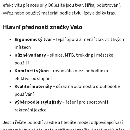
efektivitu přenosu síly. Důležité jsou tvar, šířka, polstrování,
výřez nebo použitý materiál podle stylu jízdy a délky tras.
Hlavní přednosti značky Velo
Ergonomický tvar
– lepší opora a menší tlak v citlivých
místech.
Různé varianty
– silnice, MTB, trekking i městské
použití.
Komfort i výkon
– rovnováha mezi pohodlím a
efektivitou šlapání.
Kvalitní materiály
– důraz na odolnost a dlouhodobé
používání.
Výběr podle stylu jízdy
– řešení pro sportovní i
rekreační jezdce.
Jestli řešíte pohodlí v sedle a hledáte model odpovídající vaší