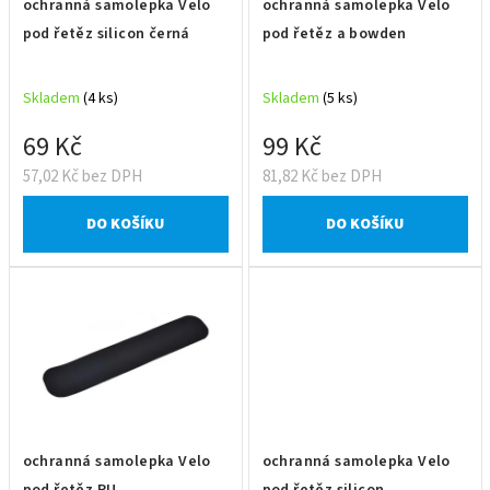
ochranná samolepka Velo
ochranná samolepka Velo
o
pod řetěz silicon černá
pod řetěz a bowden
d
u
Skladem
(4 ks)
Skladem
(5 ks)
k
t
69 Kč
99 Kč
ů
57,02 Kč bez DPH
81,82 Kč bez DPH
DO KOŠÍKU
DO KOŠÍKU
ochranná samolepka Velo
ochranná samolepka Velo
pod řetěz PU
pod řetěz silicon