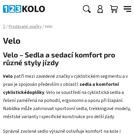
Přejít
na
Hledat
NÁKUP
obsah
KOŠÍK
Domů
/
Prodávané značky
/
Velo
Velo
Velo – Sedla a sedací komfort pro
různé styly jízdy
Velo
patří mezi zavedené značky v cyklistickém segmentu a v
praxi je spojován především s oblastí:
sedla a komfortní
cyklistickédoplňky
. Velo se soustředí na cyklistická sedla a
řešení zaměřená na pohodlí, ergonomii a oporu při šlapání.
Nabídka může zahrnovat sportovní sedla, trekkingové modely,
městské varianty i specifické konstrukce pro delší jízdy.
Správně zvolené sedlo výrazně ovlivňuje komfort na kole i